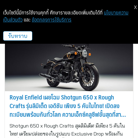
X
เว็บไซต์นี้มีการใช้งานคุกกี้ ศึกษารายละเอียดเพิ่มเติมได้ที่
นโยบายความ
เป็นส่วนตัว
และ
ข้อตกลงการใช้บริการ
Blisses Point Communications
รับทราบ
Royal Enfield เผยโฉม Shotgun 650 x Rough
Crafts รุ่นลิมิเต็ด เอดิชัน เพียง 5 คันในไทย! เปิดลง
ทะเบียนพร้อมกันทั่วโลก ความเอ็กซ์คลูซีฟขั้นสุดที่สาย
คัสตอมต้องมี!
Shotgun 650 x Rough Crafts สุดลิมิเต็ด! มีเพียง 5 คันใน
ไทย! เตรียมปล่อยของในรูปแบบ Exclusive Drop พร้อมกัน