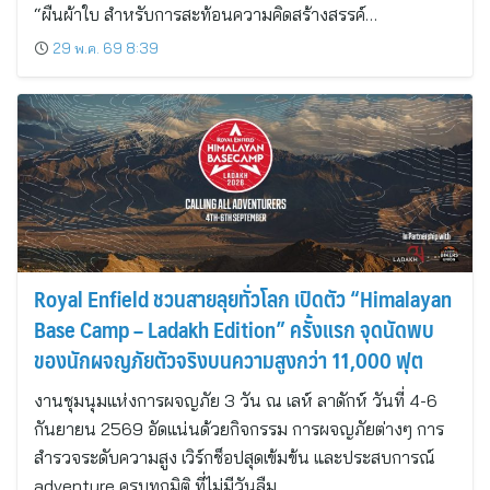
“ผืนผ้าใบ สำหรับการสะท้อนความคิดสร้างสรรค์…
29 พ.ค. 69 8:39
Royal Enfield ชวนสายลุยทั่วโลก เปิดตัว “Himalayan
Base Camp – Ladakh Edition” ครั้งแรก จุดนัดพบ
ของนักผจญภัยตัวจริงบนความสูงกว่า 11,000 ฟุต
งานชุมนุมแห่งการผจญภัย 3 วัน ณ เลห์ ลาดักห์ วันที่ 4-6
กันยายน 2569 อัดแน่นด้วยกิจกรรม การผจญภัยต่างๆ การ
สำรวจระดับความสูง เวิร์กช็อปสุดเข้มข้น และประสบการณ์
adventure ครบทุกมิติ ที่ไม่มีวันลืม…