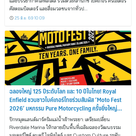
และบรรยากาศไลฟ์สไตล์ รวมตัวเหล่านักขี่ ไบค์เกอร์ ครีเอเตอร์
คัสตอมบิลเดอร์ และสื่อมวลชนจากทั่วป…
25 มิ.ย. 69 10:09
ฉลองใหญ่ 125 ปีระดับโลก และ 10 ปีในไทย! Royal
Enfield ชวนชาวไบค์เกอร์ไทยร่วมสัมผัส ‘Moto Fest
2026’ มหกรรม Pure Motorcycling ครั้งยิ่งใหญ่
ที่สุดแห่งปี!
ปักหมุดแลนด์มาร์คริมแม่น้ำเจ้าพระยา: เตรียมเปลี่ยน
Riverdale Marina ให้กลายเป็นพื้นที่เฉลิมฉลองวัฒนธรรม
มอเตอร์ไซค์ ดนตรี ไลฟ์สไตล์ และ Custom Culture ระดับ