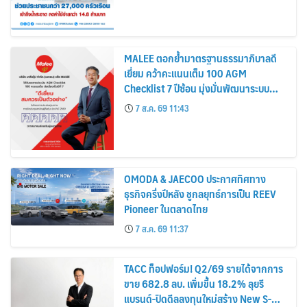
MALEE ตอกย้ำมาตรฐานธรรมาภิบาลดี
เยี่ยม คว้าคะแนนเต็ม 100 AGM
Checklist 7 ปีซ้อน มุ่งมั่นพัฒนาระบบ
กำกับดูกิจการ เพื่อยกระดับสู่มาตรฐาน
7 ส.ค. 69 11:43
สากล
OMODA & JAECOO ประกาศทิศทาง
ธุรกิจครึ่งปีหลัง ชูกลยุทธ์การเป็น REEV
Pioneer ในตลาดไทย
7 ส.ค. 69 11:37
TACC ท็อปฟอร์ม! Q2/69 รายได้จากการ
ขาย 682.8 ลบ. เพิ่มขึ้น 18.2% ลุยรี
แบรนด์-ปิดดีลลงทุนใหม่สร้าง New S-