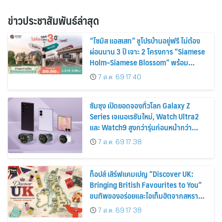
ข่าวประชาสัมพันธ์ล่าสุด
“ไซมิส แอสเสท” ชูโปรบ้านอยู่ฟรี ไม่ต้อง
ผ่อนนาน 3 ปี เจาะ 2 โครงการ “Siamese
Holm–Siamese Blossom” พร้อม
ส่วนลดและสิทธิพิเศษถึง 31 สิงหาคม
7 ส.ค. 69 17:40
2569
ซัมซุง เปิดยอดจองทั่วโลก Galaxy Z
Series เจเนอเรชันใหม่, Watch Ultra2
และ Watch9 สูงกว่ารุ่นก่อนหน้ากว่า
30%
7 ส.ค. 69 17:38
ท็อปส์ เสิร์ฟแคมเปญ “Discover UK:
Bringing British Favourites to You”
ขนทัพของอร่อยและไอเท็มฮิตจากสหราช
อาณาจักร ส่งตรงถึงมือตั้งแต่วันนี้ – 18
7 ส.ค. 69 17:38
สิงหาคมนี้