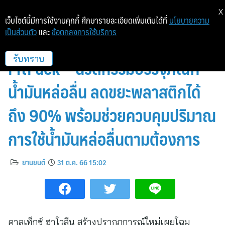
X
เว็บไซต์นี้มีการใช้งานคุกกี้ ศึกษารายละเอียดเพิ่มเติมได้ที่
นโยบายความ
เป็นส่วนตัว
และ
ข้อตกลงการใช้บริการ
คาลเท็กซ์ ฮาโวลีน เปิดตัว
PitPack™ นวัตกรรมบรรจุภัณฑ์
รับทราบ
น้ำมันหล่อลื่น ลดขยะพลาสติกได้
ถึง 90% พร้อมช่วยควบคุมปริมาณ
การใช้น้ำมันหล่อลื่นตามต้องการ
ยานยนต์
31 ต.ค. 66 15:02
คาลเท็กซ์ ฮาโวลีน สร้างปรากฏการณ์ใหม่เผยโฉม