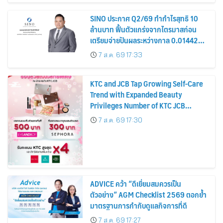
SINO ประกาศ Q2/69 ทำกำไรสุทธิ 10
ล้านบาท ฟื้นตัวแกร่งจากไตรมาสก่อน
เตรียมจ่ายปันผลระหว่างกาล 0.014423
บาทต่อหุ้น ครึ่งปีหลังมุ่งเติบโตต่อเนื่อง
7 ส.ค. 69 17:33
KTC and JCB Tap Growing Self-Care
Trend with Expanded Beauty
Privileges Number of KTC JCB
Cardmembers Spending on
7 ส.ค. 69 17:30
Cosmetics Rises 26%
ADVICE คว้า “ดีเยี่ยมสมควรเป็น
ตัวอย่าง” AGM Checklist 2569 ตอกย้ำ
มาตรฐานการกำกับดูแลกิจการที่ดี
7 ส.ค. 69 17:27