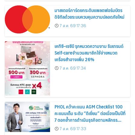
มาสเตอร์การ์ดยกระดับแพลตฟอร์มบัตร
ดิจิทัลด้วยระบบควบคุมความปลอดภัยใหม่
7 ส.ค. 69 17:36
เคทีซี–เจซีบี รุกหมวดความงาม รับเทรนด์
Self-careจำนวนสมาชิกใช้จ่ายหมวด
เครื่องสำอางเพิ่ม 26%
7 ส.ค. 69 17:34
PHOL คว้าคะแนน AGM Checklist 100
คะแนนเต็ม ระดับ “ดีเยี่ยม” ต่อเนื่องเป็นปีที่
7 ตอกย้ำการดำเนินธุรกิจตามหลักธร
รมาภิบาล โปร่งใส สร้างความเชื่อมั่นผู้ถือ
7 ส.ค. 69 17:33
หุ้น