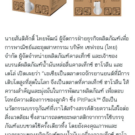
นายสันติศักดิ์ ไทยพัฒน์ ผู้จัดการฝ่ายธุรกิจผลิตภัณฑ์เพื่อ
การพาณิชย์และอุตสาหกรรม บริษัท เชฟรอน (ไทย)
จำกัด ผู้จัดจำหน่ายผลิตภัณฑ์คาลเท็กซ์ และเจ้าของ
แบรนด์ผลิตภัณฑ์น้ำมันหล่อลื่นคาลเท็กซ์ ฮาโวลีน และ
เดโล่ เปิดเผยว่า “เอเชียเป็นตลาดรถจักรยานยนต์ที่มีการ
เติบโตสูงที่สุดในโลก จึงเป็นตลาดที่คาลเท็กซ์ ฮาโวลีน ให้
ความสำคัญและมุ่งมั่นในการพัฒนาผลิตภัณฑ์ เพื่อตอบ
โจทย์ความต้องการของลูกค้า ซึ่ง PitPack™ ถือเป็น
นวัตกรรมบรรจุภัณฑ์ที่เราได้สร้างสรรค์ด้วยความใส่ใจต่อ
สิ่งแวดล้อม ซึ่งสามารถลดขยะพลาสติกจากการใช้บรรจุ
ภัณฑ์แบบขวดใช้ครั้งเดียวทิ้ง โดยยังคงคุณภาพและ
มาตรฐานของผลิตภัณฑ์ของน้ำมันเครื่องคาลเท็กซ์ ฮาโว