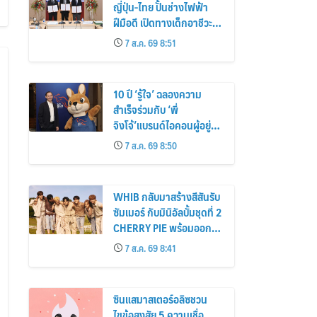
ญี่ปุ่น-ไทย ปั้นช่างไฟฟ้า
ฝีมือดี เปิดทางเด็กอาชีวะ
ฝึกงานถึงแดนอาทิตย์อุทัย
7 ส.ค. 69 8:51
10 ปี ‘รู้ใจ’ ฉลองความ
สำเร็จร่วมกับ ‘พี่
จิงโจ้’แบรนด์ไอคอนผู้อยู่
เบื้องหลังนวัตกรรมประกัน
7 ส.ค. 69 8:50
ภัยดิจิทัลตลอดหนึ่ง
ทศวรรษ
WHIB กลับมาสร้างสีสันรับ
ซัมเมอร์ กับมินิอัลบั้มชุดที่ 2
CHERRY PIE พร้อมออก
เดินทางค้นหาสีสันที่เป็นตัว
7 ส.ค. 69 8:41
ตนที่เป็นเอกลักษณ์ของตัว
เอง
ซินแสมาสเตอร์อลิซชวน
ไขข้อสงสัย 5 ความเชื่อ