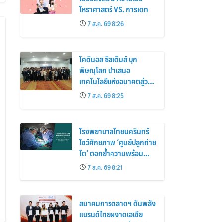
โหราศาสตร์ VS. การเดท
7 ส.ค. 69 8:26
โคตินอส ซิสเต็มส์ บุก
พิษณุโลก นำเสนอ
เทคโนโลยีแห่งอนาคตสู่วง
การเฮลท์แคร์
7 ส.ค. 69 8:25
โรงพยาบาลไทยนครินทร์
โชว์ศักยภาพ ‘ศูนย์ปลูกถ่าย
ไต’ ตอกย้ำความพร้อม
ระดับมาตรฐาน เดินหน้า
7 ส.ค. 69 8:21
ผ่าตัดปลูกถ่ายไตสำเร็จ 2
รายพร้อมกัน จากผู้บริจาค
อวัยวะรายเดียวกัน
สมาคมการตลาดฯ ดันพลัง
แบรนด์ไทยผงาดเอเชีย