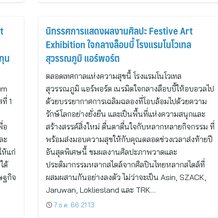
t
นิทรรศการแสดงผลงานศิลปะ Festive Art
Exhibition ใจกลางล็อบบี้ โรงแรมโนโวเทล
ทุน
สุวรรณภูมิ แอร์พอร์ต
ตลอดเทศกาลแห่งความสุขนี้ โรงแรมโนโวเทล
um
สุวรรณภูมิ แอร์พอร์ต เนรมิตใจกลางล็อบบี้ให้อบอวลไป
ี่ 1
ด้วยบรรยากาศการเฉลิมฉลองที่โอบล้อมไปด้วยความ
รักษ์โลกอย่างยั่งยืน และเป็นพื้นที่แห่งความสนุกและ
ื่อ
สร้างสรรค์สิ่งใหม่ ตื่นตาตื่นใจกับหลากหลายกิจกรรม ที่
และ
พร้อมส่งมอบความสุขให้กับคุณตลอดช่วงเวลาส่งท้ายปี
ห้แก่
อันสุดพิเศษนี้ ชมผลงานศิลปะภาพวาดและ
ใต้
ประติมากรรมหลากสไตล์จากศิลปินไทยหลากสไตล์ที่
ษฐกิจ
ผสมผสานกันอย่างลงตัว ไม่ว่าจะเป็น Asin, SZACK,
Jaruwan, Lokliesland และ TRK…
7 ธ.ค. 66 21:13