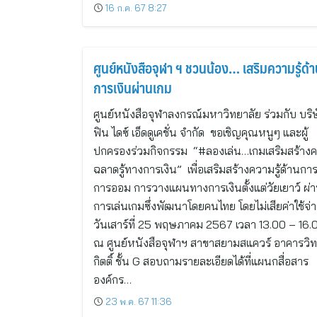
16 ก.ค. 67 8:27
ศูนย์หนังสือจุฬา ฯ ชวนน้อง… เสริมความรู้ด้
การเงินผ่านเกม
ศูนย์หนังสือจุฬาลงกรณ์มหาวิทยาลัย ร่วมกับ บริ
ฟิน ไดซ์ เอ็ดดูเคชั่น จำกัด ขอเชิญคุณหนูๆ และผู้
ปกครองร่วมกิจกรรม “#ลองเล่น…เกมเสริมสร้าง
ฉลาดรู้ทางการเงิน” เพื่อเสริมสร้างความรู้ด้านกา
การออม การวางแผนทางการเงินตั้งแต่วัยเยาว์ ผ่
การเล่นเกมซึ่งพัฒนาโดยคนไทย โดยไม่เสียค่าใช้จ่
วันเสาร์ที่ 25 พฤษภาคม 2567 เวลา 13.00 – 16.
ณ ศูนย์หนังสือจุฬาฯ สาขาสยามสแควร์ อาคารวิ
กิตติ์ ชั้น G สอบถามรายละเอียดได้ที่แผนกสื่อสาร
องค์กร…
23 พ.ค. 67 11:36