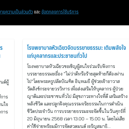
หน้าแรก
ท่องเที่ยว
ไอที
เศรษฐกิจ/การเงิน
ายความเป็นส่วนตัว
และ
ข้อตกลงการใช้บริการ
าร
โรงพยาบาลหัวเฉียวจัดบรรยายธรรมะ เติมพลังใจ
น
แก่บุคลากรและประชาชนทั่วไป
โรงพยาบาลหัวเฉียวขอเชิญผู้สนใจร่วมรับฟังการ
บรรยายธรรมะเรื่อง “ไม่ว่าดีหรือร้ายสุดท้ายก็ต้องผ่าน
ไป”โดยพระครูปลัดบัณฑิต อินฺทเมธี ผู้ช่วยเจ้าอาวาส
ด์ผู้
วัดสังข์กระจายวรวิหาร เพื่อส่งเสริมให้บุคลากร ผู้ป่วย
ญาติและประชาชนทั่วไป มีสุขภาวะทางใจที่ดี เสริมสร้าง
ยีการ
พลังชีวิต และปลูกฝังคุณธรรมจริยธรรมในการดำเนิน
มสนใจ
ชีวิตประจำวัน การบรรยายธรรมะจะจัดขึ้นในวันศุกร์ที่
งการ
20 มิถุนายน 2568 เวลา 13.00 – 15.00 น. โดยไม่เสีย
ค่าใช้จ่ายพร้อมมีการจัดสวดมนต์ เจริญสมาธิ…