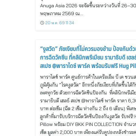
Anuga Asia 2026 จะจัดขึ้นระหว่างวันที่ 26–3
พฤษภาคม 2569 ณ…
20 พ.ค. 69 11:34
“งูสวัด” ภัยเงียบที่ไม่ควรมองข้าม ป้องกันด้ว
การฉีดวัคซีน ที่คลินิกพรีเมียม รามาธิบดี เฮลธ
สเปซ @พาราไดซ์ พาร์ค พร้อมรับฟรี Hug Pi
และ DIY BKK PIN COLLECTION
พาราไดซ์ พาร์ค ศูนย์การค้าในเครือเอ็ม บี เค ชวนส
ภูมิคุ้มกัน “โรคงูสวัด” อีกหนึ่งภัยเงียบที่เกิดขึ้นได้ก
เพศทุกวัย ด้วยการฉีดวัคซีนป้องกัน ที่คลินิกพรีเมี
รามาธิบดี เฮลธ์ สเปซ @พาราไดซ์ พาร์ค ราคา 6,
บาท ต่อเข็ม (ฉีด 2 เข็ม ห่างกัน 2 ถึง 6 เดือน) พิเศ
ลูกค้าที่มารับบริการฉีดวัคซีนป้องกันงูสวัด รับฟรี!
Pillow พร้อม DIY BKK PIN COLLECTION จำนว
เซ็ต มูลค่า 2,000 บาท เพียงแค่รับคูปองหลังชำระค