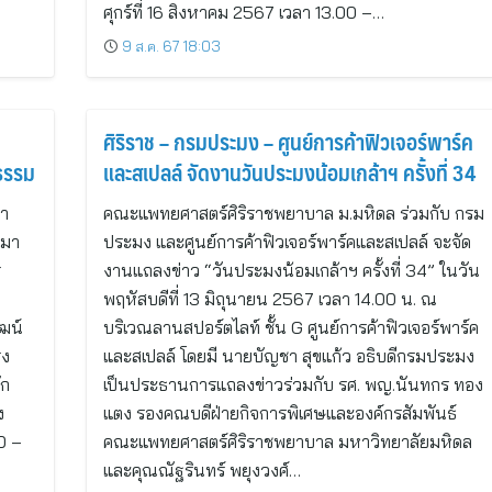
ศุกร์ที่ 16 สิงหาคม 2567 เวลา 13.00 –…
9 ส.ค. 67 18:03
ศิริราช – กรมประมง – ศูนย์การค้าฟิวเจอร์พาร์ค
ธรรม
และสเปลล์ จัดงานวันประมงน้อมเกล้าฯ ครั้งที่ 34
นำ
คณะแพทยศาสตร์ศิริราชพยาบาล ม.มหิดล ร่วมกับ กรม
ำมา
ประมง และศูนย์การค้าฟิวเจอร์พาร์คและสเปลล์ จะจัด
ร
งานแถลงข่าว “วันประมงน้อมเกล้าฯ ครั้งที่ 34” ในวัน
พฤหัสบดีที่ 13 มิถุนายน 2567 เวลา 14.00 น. ณ
ัฒน์
บริเวณลานสปอร์ตไลท์ ชั้น G ศูนย์การค้าฟิวเจอร์พาร์ค
รง
และสเปลล์ โดยมี นายบัญชา สุขแก้ว อธิบดีกรมประมง
ัก
เป็นประธานการแถลงข่าวร่วมกับ รศ. พญ.นันทกร ทอง
ง
แตง รองคณบดีฝ่ายกิจการพิเศษและองค์กรสัมพันธ์
0 –
คณะแพทยศาสตร์ศิริราชพยาบาล มหาวิทยาลัยมหิดล
และคุณณัฐรินทร์ พยุงวงศ์…