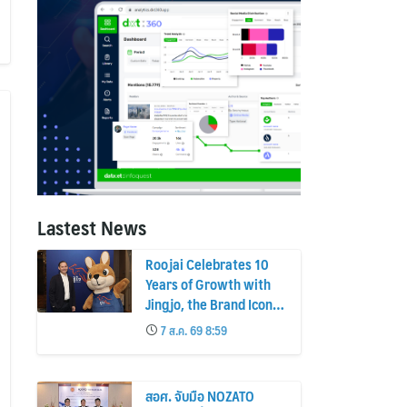
Lastest News
Roojai Celebrates 10
Years of Growth with
Jingjo, the Brand Icon
Behind a Decade of
7 ส.ค. 69 8:59
Insurance Innovation
สอศ. จับมือ NOZATO