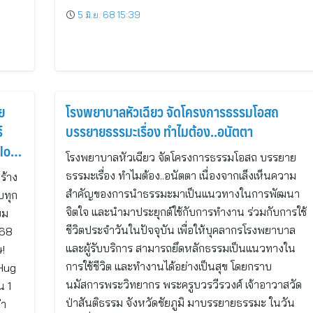
0
5 มิ.ย. 68 15:39
ย
โรงพยาบาลหัวเฉียว จัดโครงการธรรมโอสถ
์
บรรยายธรรมะเรื่อง ทำไมต้อง..อนัตตา
llow
โรงพยาบาลหัวเฉียว จัดโครงการธรรมโอสถ บรรยาย
ธรรมะเรื่อง ทำไมต้อง..อนัตตา เนื่องจากเล็งเห็นความ
ร้าง
สำคัญของการนำธรรมะมาเป็นแนวทางในการพัฒนา
ับทุก
จิตใจ และนำมาประยุกต์ใช้กับการทำงาน ร่วมกับการใช้
ยม
ชีวิตประจำวันในปัจจุบัน เพื่อให้บุคลากรโรงพยาบาล
368
และผู้รับบริการ สามารถยึดหลักธรรมเป็นแนวทางใน
ษ!
การใช้ชีวิต และทำงานได้อย่างเป็นสุข โดยกราบ
 Hug
นมัสการพระวิทยากร พระครูบวรวีรวงศ์ เจ้าอาวาสวัด
น 1
ป่าสันติธรรม จังหวัดชัยภูมิ มาบรรยายธรรมะ ในวัน
่า