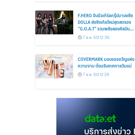
F.HERO จับมือเกิร์ลกรุ๊ปมาเลเซีย
DOLLA ส่งซิงเกิลใหม่สุดสตรอง
“G.O.A.T” รวมพลังสองศิลปิน
แถวหน้า สร้างปรากฏการณ์ใหม่
7 ส.ค. 69 12:36
แห่งวงการเพลงอาเซียน
COVERMARK มอบของขวัญแห่ง
ความงาม ต้อนรับเทศกาลวันแม่
7 ส.ค. 69 12:26