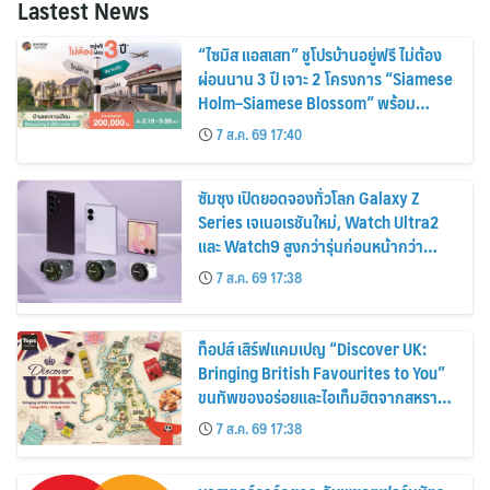
Lastest News
“ไซมิส แอสเสท” ชูโปรบ้านอยู่ฟรี ไม่ต้อง
ผ่อนนาน 3 ปี เจาะ 2 โครงการ “Siamese
Holm–Siamese Blossom” พร้อม
ส่วนลดและสิทธิพิเศษถึง 31 สิงหาคม
7 ส.ค. 69 17:40
2569
ซัมซุง เปิดยอดจองทั่วโลก Galaxy Z
Series เจเนอเรชันใหม่, Watch Ultra2
และ Watch9 สูงกว่ารุ่นก่อนหน้ากว่า
30%
7 ส.ค. 69 17:38
ท็อปส์ เสิร์ฟแคมเปญ “Discover UK:
Bringing British Favourites to You”
ขนทัพของอร่อยและไอเท็มฮิตจากสหราช
อาณาจักร ส่งตรงถึงมือตั้งแต่วันนี้ – 18
7 ส.ค. 69 17:38
สิงหาคมนี้