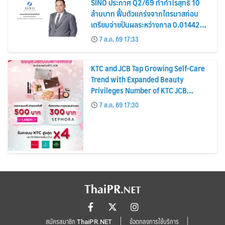
SINO ประกาศ Q2/69 ทำกำไรสุทธิ 10
ล้านบาท ฟื้นตัวแกร่งจากไตรมาสก่อน
เตรียมจ่ายปันผลระหว่างกาล 0.014423
บาทต่อหุ้น ครึ่งปีหลังมุ่งเติบโตต่อเนื่อง
7 ส.ค. 69 17:33
KTC and JCB Tap Growing Self-Care
Trend with Expanded Beauty
Privileges Number of KTC JCB
Cardmembers Spending on
7 ส.ค. 69 17:30
Cosmetics Rises 26%
สมัครสมาชิก ThaiPR.NET
ข้อตกลงการใช้บริการ