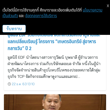
X
เว็บไซต์นี้มีการใช้งานคุกกี้ ศึกษารายละเอียดเพิ่มเติมได้ที่
นโยบายความ
เป็นส่วนตัว
และ
ข้อตกลงการใช้บริการ
education_image
รับทราบ
มูลนิธิ EDF ร่วมกับเดอเบล จัดกิจกรรมศึกษาดูงานและ
แลกเปลี่ยนเรียนรู้ โครงการ “เกษตรอินทรีย์ สู่อาหาร
กลางวัน” ปี 2
มูลนิธิ EDF นำโดยนางสาวจารุวัฒน์ บุษมาลี ผู้อำนวยการ
ฝ่ายพัฒนาโครงการ ร่วมกับบริษัทเดอเบล จำกัด หนึ่งในผู้นำ
ธุรกิจจัดจำหน่ายสินค้าอุปโภคบริโภคของประเทศภายใต้กลุ่ม
ธุรกิจ TCP จัดกิจกรรมศึกษาดูงานและแลกเป…
22 ธ.ค. 63 13:10