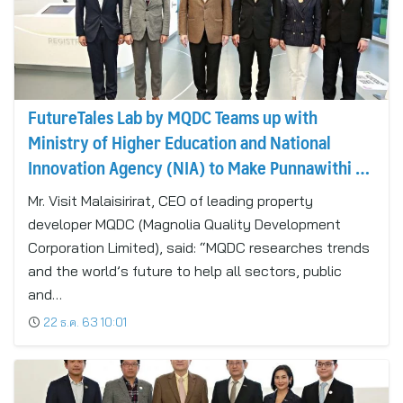
FutureTales Lab by MQDC Teams up with
Ministry of Higher Education and National
Innovation Agency (NIA) to Make Punnawithi a
Global CyberTech District
Mr. Visit Malaisirirat, CEO of leading property
developer MQDC (Magnolia Quality Development
Corporation Limited), said: “MQDC researches trends
and the world’s future to help all sectors, public
and…
22 ธ.ค. 63 10:01