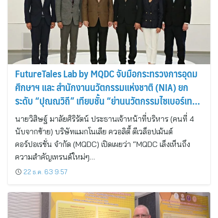
FutureTales Lab by MQDC จับมือกระทรวงการอุดม
ศึกษาฯ และ สำนักงานนวัตกรรมแห่งชาติ (NIA) ยก
ระดับ “ปุณณวิถี” เทียบชั้น “ย่านนวัตกรรมไซเบอร์เทค”
ระดับโลก
นายวิสิษฐ์ มาลัยศิริรัตน์ ประธานเจ้าหน้าที่บริหาร (คนที่ 4
นับจากซ้าย) บริษัทแมกโนเลีย ควอลิตี้ ดีเวล็อปเม้นต์
คอร์ปอเรชั่น จำกัด (MQDC) เปิดเผยว่า “MQDC เล็งเห็นถึง
ความสำคัญเทรนด์ใหม่ๆ…
22 ธ.ค. 63 9:57