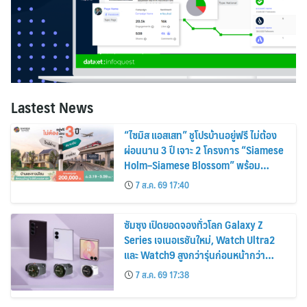
Lastest News
“ไซมิส แอสเสท” ชูโปรบ้านอยู่ฟรี ไม่ต้อง
ผ่อนนาน 3 ปี เจาะ 2 โครงการ “Siamese
Holm–Siamese Blossom” พร้อม
ส่วนลดและสิทธิพิเศษถึง 31 สิงหาคม
7 ส.ค. 69 17:40
2569
ซัมซุง เปิดยอดจองทั่วโลก Galaxy Z
Series เจเนอเรชันใหม่, Watch Ultra2
และ Watch9 สูงกว่ารุ่นก่อนหน้ากว่า
30%
7 ส.ค. 69 17:38