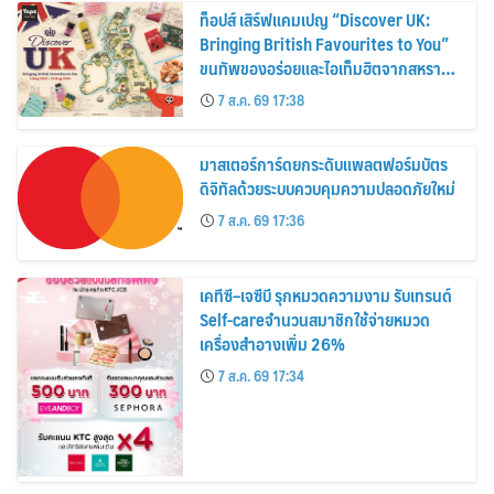
ท็อปส์ เสิร์ฟแคมเปญ “Discover UK:
Bringing British Favourites to You”
ขนทัพของอร่อยและไอเท็มฮิตจากสหราช
อาณาจักร ส่งตรงถึงมือตั้งแต่วันนี้ – 18
7 ส.ค. 69 17:38
สิงหาคมนี้
มาสเตอร์การ์ดยกระดับแพลตฟอร์มบัตร
ดิจิทัลด้วยระบบควบคุมความปลอดภัยใหม่
7 ส.ค. 69 17:36
เคทีซี–เจซีบี รุกหมวดความงาม รับเทรนด์
Self-careจำนวนสมาชิกใช้จ่ายหมวด
เครื่องสำอางเพิ่ม 26%
7 ส.ค. 69 17:34