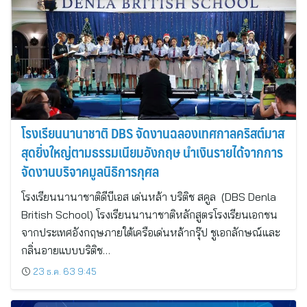
โรงเรียนนานาชาติ DBS จัดงานฉลองเทศกาลคริสต์มาส
สุดยิ่งใหญ่ตามธรรมเนียมอังกฤษ นำเงินรายได้จากการ
จัดงานบริจาคมูลนิธิการกุศล
โรงเรียนนานาชาติดีบีเอส เด่นหล้า บริติช สคูล (DBS Denla
British School) โรงเรียนนานาชาติหลักสูตรโรงเรียนเอกชน
จากประเทศอังกฤษภายใต้เครือเด่นหล้ากรุ๊ป ชูเอกลักษณ์และ
กลิ่นอายแบบบริติช…
23 ธ.ค. 63 9:45