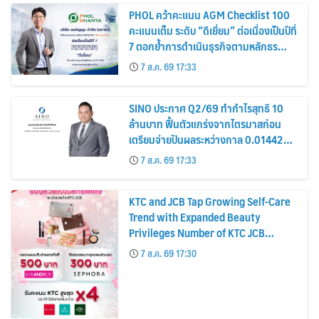
PHOL คว้าคะแนน AGM Checklist 100
คะแนนเต็ม ระดับ “ดีเยี่ยม” ต่อเนื่องเป็นปีที่
7 ตอกย้ำการดำเนินธุรกิจตามหลักธร
รมาภิบาล โปร่งใส สร้างความเชื่อมั่นผู้ถือ
7 ส.ค. 69 17:33
หุ้น
SINO ประกาศ Q2/69 ทำกำไรสุทธิ 10
ล้านบาท ฟื้นตัวแกร่งจากไตรมาสก่อน
เตรียมจ่ายปันผลระหว่างกาล 0.014423
บาทต่อหุ้น ครึ่งปีหลังมุ่งเติบโตต่อเนื่อง
7 ส.ค. 69 17:33
KTC and JCB Tap Growing Self-Care
Trend with Expanded Beauty
Privileges Number of KTC JCB
Cardmembers Spending on
7 ส.ค. 69 17:30
Cosmetics Rises 26%