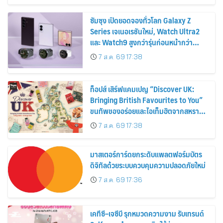
ซัมซุง เปิดยอดจองทั่วโลก Galaxy Z
Series เจเนอเรชันใหม่, Watch Ultra2
และ Watch9 สูงกว่ารุ่นก่อนหน้ากว่า
30%
7 ส.ค. 69 17:38
ท็อปส์ เสิร์ฟแคมเปญ “Discover UK:
Bringing British Favourites to You”
ขนทัพของอร่อยและไอเท็มฮิตจากสหราช
อาณาจักร ส่งตรงถึงมือตั้งแต่วันนี้ – 18
7 ส.ค. 69 17:38
สิงหาคมนี้
มาสเตอร์การ์ดยกระดับแพลตฟอร์มบัตร
ดิจิทัลด้วยระบบควบคุมความปลอดภัยใหม่
7 ส.ค. 69 17:36
เคทีซี–เจซีบี รุกหมวดความงาม รับเทรนด์