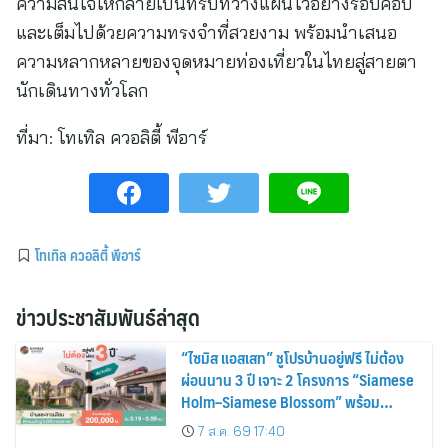
ความสนใจให้กลายเป็นทริปที่วางแผนไว้อย่างรอบคอบ
และเต็มไปด้วยความทรงจำที่สวยงาม พร้อมนำเสนอ
ความหลากหลายของจุดหมายท่องเที่ยวในไทยสู่สายตา
นักเดินทางทั่วโลก
ที่มา:
โทเทิล ควอลิตี้ พีอาร์
โทเทิล ควอลิตี้ พีอาร์
ข่าวประชาสัมพันธ์ล่าสุด
“ไซมิส แอสเสท” ชูโปรบ้านอยู่ฟรี ไม่ต้อง
ผ่อนนาน 3 ปี เจาะ 2 โครงการ “Siamese
Holm–Siamese Blossom” พร้อม
ส่วนลดและสิทธิพิเศษถึง 31 สิงหาคม
7 ส.ค. 69 17:40
2569