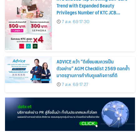
Trend with Expanded Beauty
Privileges Number of KTC JCB
Cardmembers Spending on
7 ส.ค. 69 17:30
Cosmetics Rises 26%
ADVICE คว้า “ดีเยี่ยมสมควรเป็น
ตัวอย่าง” AGM Checklist 2569 ตอกย้ำ
มาตรฐานการกำกับดูแลกิจการที่ดี
7 ส.ค. 69 17:27