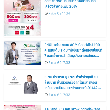
Self-careจำนวนสมาชิกใช้จ่ายหมวด
เครื่องสำอางเพิ่ม 26%
7 ส.ค. 69 17:34
PHOL คว้าคะแนน AGM Checklist 100
คะแนนเต็ม ระดับ “ดีเยี่ยม” ต่อเนื่องเป็นปีที่
7 ตอกย้ำการดำเนินธุรกิจตามหลักธร
รมาภิบาล โปร่งใส สร้างความเชื่อมั่นผู้ถือ
7 ส.ค. 69 17:33
หุ้น
SINO ประกาศ Q2/69 ทำกำไรสุทธิ 10
ล้านบาท ฟื้นตัวแกร่งจากไตรมาสก่อน
เตรียมจ่ายปันผลระหว่างกาล 0.014423
บาทต่อหุ้น ครึ่งปีหลังมุ่งเติบโตต่อเนื่อง
7 ส.ค. 69 17:33
KTC and JCB Tap Growing Self-Care