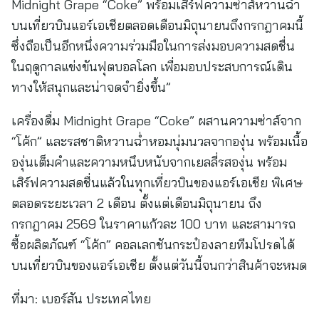
Midnight Grape “Coke” พร้อมเสิร์ฟความซ่าส์หวานฉ่ำ
บนเที่ยวบินแอร์เอเชียตลอดเดือนมิถุนายนถึงกรกฎาคมนี้
ซึ่งถือเป็นอีกหนึ่งความร่วมมือในการส่งมอบความสดชื่น
ในฤดูกาลแข่งขันฟุตบอลโลก เพื่อมอบประสบการณ์เดิน
ทางให้สนุกและน่าจดจำยิ่งขึ้น”
เครื่องดื่ม Midnight Grape “Coke” ผสานความซ่าส์จาก
“โค้ก” และรสชาติหวานฉ่ำหอมนุ่มนวลจากองุ่น พร้อมเนื้อ
องุ่นเต็มคำและความหนึบหนับจากเยลลี่รสองุ่น พร้อม
เสิร์ฟความสดชื่นแล้วในทุกเที่ยวบินของแอร์เอเชีย พิเศษ
ตลอดระยะเวลา 2 เดือน ตั้งแต่เดือนมิถุนายน ถึง
กรกฎาคม 2569 ในราคาแก้วละ 100 บาท และสามารถ
ซื้อผลิตภัณฑ์ “โค้ก” คอลเลกชันกระป๋องลายทีมโปรดได้
บนเที่ยวบินของแอร์เอเชีย ตั้งแต่วันนี้จนกว่าสินค้าจะหมด
ที่มา:
เบอร์สัน ประเทศไทย