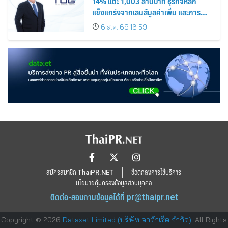
14% แตะ 1,003 ล้านบาท ธุรกิจหลัก
แข็งแกร่งจากเลนส์มูลค่าเพิ่ม และการ
ขยายตลาดต่างประเทศ พร้อมเดินหน้า
6 ส.ค. 69 16:59
ลงทุนเพื่อการเติบโตระยะยาว
สมัครสมาชิก ThaiPR.NET
ข้อตกลงการใช้บริการ
นโยบายคุ้มครองข้อมูลส่วนบุคคล
ติดต่อ-สอบถามข้อมูลได้ที่
pr@thaipr.net
Copyright © 2026
Dataxet Limited (บริษัท ดาต้าเซ็ต จำกัด)
. All Rights