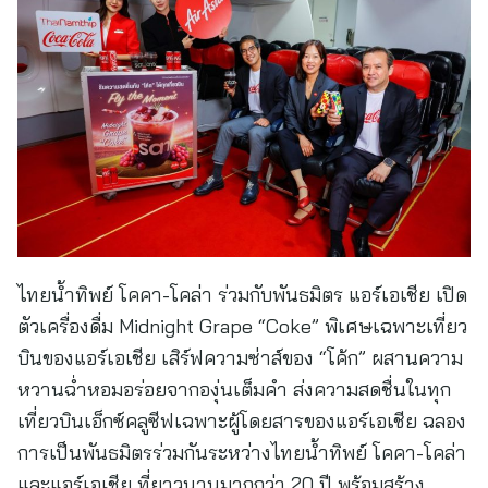
ไทยน้ำทิพย์ โคคา-โคล่า ร่วมกับพันธมิตร แอร์เอเชีย เปิด
ตัวเครื่องดื่ม Midnight Grape “Coke” พิเศษเฉพาะเที่ยว
บินของแอร์เอเชีย เสิร์ฟความซ่าส์ของ “โค้ก” ผสานความ
หวานฉ่ำหอมอร่อยจากองุ่นเต็มคำ ส่งความสดชื่นในทุก
เที่ยวบินเอ็กซ์คลูซีฟเฉพาะผู้โดยสารของแอร์เอเชีย ฉลอง
การเป็นพันธมิตรร่วมกันระหว่างไทยน้ำทิพย์ โคคา-โคล่า
และแอร์เอเชีย ที่ยาวนานมากกว่า 20 ปี พร้อมสร้าง