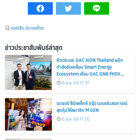
เบอร์สัน ประเทศไทย
ข่าวประชาสัมพันธ์ล่าสุด
หัวเว่ย และ GAC AION Thailand ผนึก
กำลังขับเคลื่อน Smart Energy
Ecosystem เชื่อม GAC GN8 PHEV
รถยนต์ MPV ระดับพรีเมียม เข้ากับ
6 ส.ค. 69 17:37
พลังงานแสงอาทิตย์ภายในบ้าน
เมเจอร์ ซีนีเพล็กซ์ กรุ้ป มอบประสบการณ์
สุดคุ้มให้สมาชิก M GEN
6 ส.ค. 69 17:20