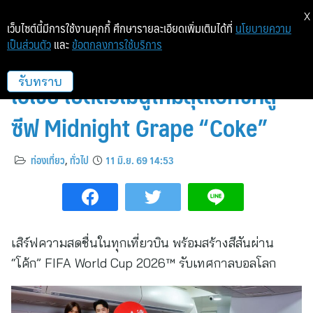
X
เว็บไซต์นี้มีการใช้งานคุกกี้ ศึกษารายละเอียดเพิ่มเติมได้ที่
นโยบายความ
เป็นส่วนตัว
และ
ข้อตกลงการใช้บริการ
ไทยน้ำทิพย์ โคคา-โคล่า และ แอร์
เอเชีย เปิดตัวเมนูใหม่สุดเอ็กซ์คลู
รับทราบ
ซีฟ Midnight Grape “Coke”
ท่องเที่ยว
,
ทั่วไป
11 มิ.ย. 69 14:53
เสิร์ฟความสดชื่นในทุกเที่ยวบิน พร้อมสร้างสีสันผ่าน
“โค้ก” FIFA World Cup 2026™ รับเทศกาลบอลโลก