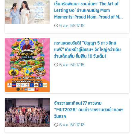
เซ็นทรัลพัฒนา ชวนค้นหา ‘The Art of
Letting Go’ ผ่านแคมเปญ Mom
Moments: Proud Mom. Proud of My
Mom.
6 ส.ค. 69 17:19
กระแสตอบรับดี! “ปัญญา 5 ดาว อีทส์
แฟร์” เดินหน้าสู่ฝั่งธนฯ จัดใหญ่กว่าเดิม
ร้านเด็ดเพิ่ม อิ่มฟิน 10 วันเต็ม!
6 ส.ค. 69 17:15
จักรวาลสะเทือน! 77 สาวงาม
“MUT2026” ตบเท้ารายงานตัวเข้ากองฯ
วันแรก
6 ส.ค. 69 17:13