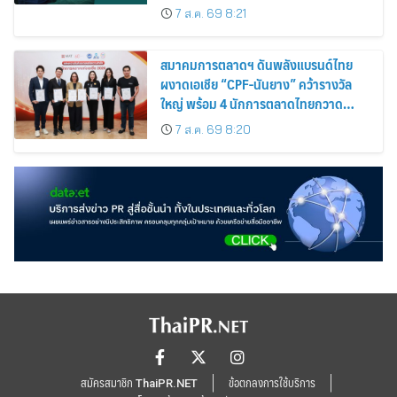
สำเร็จ 2 รายพร้อมกัน จากผู้บริจาคอวัยวะ
7 ส.ค. 69 8:21
รายเดียวกัน
สมาคมการตลาดฯ ดันพลังแบรนด์ไทย
ผงาดเอเชีย “CPF-นันยาง” คว้ารางวัล
ใหญ่ พร้อม 4 นักการตลาดไทยกวาด
รางวัลบุคคลเวที AMF AMEA & YWN
7 ส.ค. 69 8:20
2026
สมัครสมาชิก ThaiPR.NET
ข้อตกลงการใช้บริการ