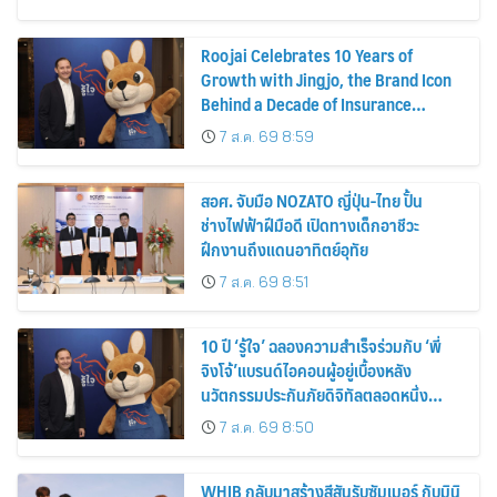
Roojai Celebrates 10 Years of
Growth with Jingjo, the Brand Icon
Behind a Decade of Insurance
Innovation
7 ส.ค. 69 8:59
สอศ. จับมือ NOZATO ญี่ปุ่น-ไทย ปั้น
ช่างไฟฟ้าฝีมือดี เปิดทางเด็กอาชีวะ
ฝึกงานถึงแดนอาทิตย์อุทัย
7 ส.ค. 69 8:51
10 ปี ‘รู้ใจ’ ฉลองความสำเร็จร่วมกับ ‘พี่
จิงโจ้’แบรนด์ไอคอนผู้อยู่เบื้องหลัง
นวัตกรรมประกันภัยดิจิทัลตลอดหนึ่ง
ทศวรรษ
7 ส.ค. 69 8:50
WHIB กลับมาสร้างสีสันรับซัมเมอร์ กับมินิ