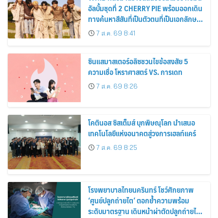
อัลบั้มชุดที่ 2 CHERRY PIE พร้อมออกเดิน
ทางค้นหาสีสันที่เป็นตัวตนที่เป็นเอกลักษณ์
ของตัวเอง
7 ส.ค. 69 8:41
ซินแสมาสเตอร์อลิซชวนไขข้อสงสัย 5
ความเชื่อ โหราศาสตร์ VS. การเดท
7 ส.ค. 69 8:26
โคตินอส ซิสเต็มส์ บุกพิษณุโลก นำเสนอ
เทคโนโลยีแห่งอนาคตสู่วงการเฮลท์แคร์
7 ส.ค. 69 8:25
โรงพยาบาลไทยนครินทร์ โชว์ศักยภาพ
‘ศูนย์ปลูกถ่ายไต’ ตอกย้ำความพร้อม
ระดับมาตรฐาน เดินหน้าผ่าตัดปลูกถ่ายไต