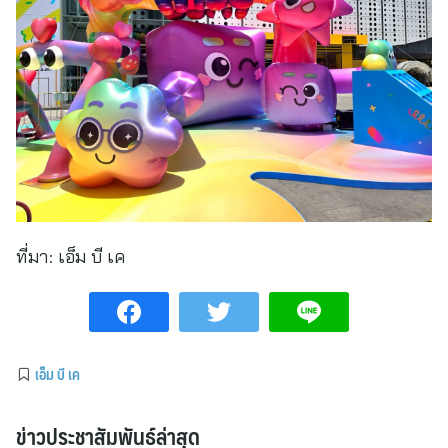
ที่มา:
เอ็ม บี เค
เอ็ม บี เค
ข่าวประชาสัมพันธ์ล่าสุด