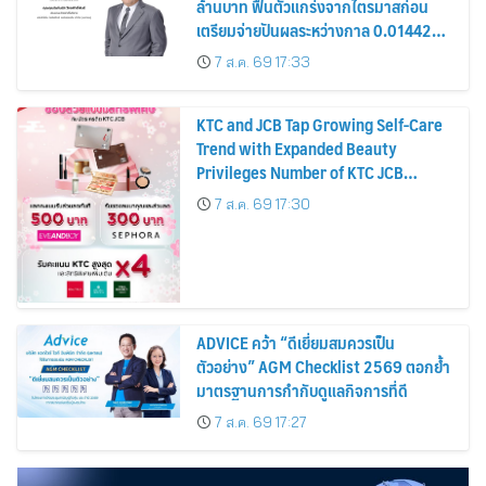
ล้านบาท ฟื้นตัวแกร่งจากไตรมาสก่อน
เตรียมจ่ายปันผลระหว่างกาล 0.014423
บาทต่อหุ้น ครึ่งปีหลังมุ่งเติบโตต่อเนื่อง
7 ส.ค. 69 17:33
KTC and JCB Tap Growing Self-Care
Trend with Expanded Beauty
Privileges Number of KTC JCB
Cardmembers Spending on
7 ส.ค. 69 17:30
Cosmetics Rises 26%
ADVICE คว้า “ดีเยี่ยมสมควรเป็น
ตัวอย่าง” AGM Checklist 2569 ตอกย้ำ
มาตรฐานการกำกับดูแลกิจการที่ดี
7 ส.ค. 69 17:27