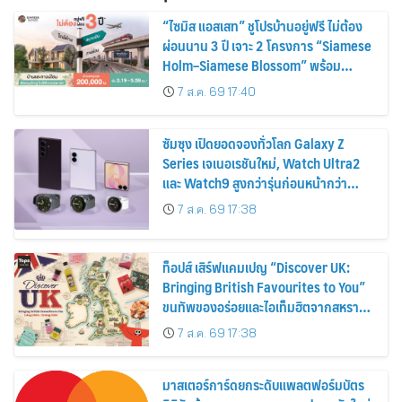
“ไซมิส แอสเสท” ชูโปรบ้านอยู่ฟรี ไม่ต้อง
ผ่อนนาน 3 ปี เจาะ 2 โครงการ “Siamese
Holm–Siamese Blossom” พร้อม
ส่วนลดและสิทธิพิเศษถึง 31 สิงหาคม
7 ส.ค. 69 17:40
2569
ซัมซุง เปิดยอดจองทั่วโลก Galaxy Z
Series เจเนอเรชันใหม่, Watch Ultra2
และ Watch9 สูงกว่ารุ่นก่อนหน้ากว่า
30%
7 ส.ค. 69 17:38
ท็อปส์ เสิร์ฟแคมเปญ “Discover UK:
Bringing British Favourites to You”
ขนทัพของอร่อยและไอเท็มฮิตจากสหราช
อาณาจักร ส่งตรงถึงมือตั้งแต่วันนี้ – 18
7 ส.ค. 69 17:38
สิงหาคมนี้
มาสเตอร์การ์ดยกระดับแพลตฟอร์มบัตร