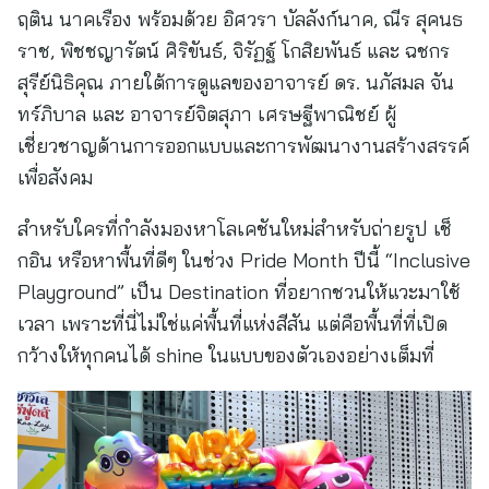
ฤติน นาคเรือง พร้อมด้วย อิศวรา บัลลังก์นาค, ณีร สุคนธ
ราช, พิชชญารัตน์ ศิริขันธ์, จิรัฏฐ์ โกสิยพันธ์ และ ฉชกร
สุรีย์นิธิคุณ ภายใต้การดูแลของอาจารย์ ดร. นภัสมล จัน
ทร์ภิบาล และ อาจารย์จิตสุภา เศรษฐีพาณิชย์ ผู้
เชี่ยวชาญด้านการออกแบบและการพัฒนางานสร้างสรรค์
เพื่อสังคม
สำหรับใครที่กำลังมองหาโลเคชันใหม่สำหรับถ่ายรูป เช็
กอิน หรือหาพื้นที่ดีๆ ในช่วง Pride Month ปีนี้ “Inclusive
Playground” เป็น Destination ที่อยากชวนให้แวะมาใช้
เวลา เพราะที่นี่ไม่ใช่แค่พื้นที่แห่งสีสัน แต่คือพื้นที่ที่เปิด
กว้างให้ทุกคนได้ shine ในแบบของตัวเองอย่างเต็มที่