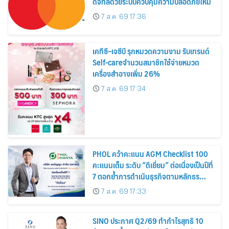
ดิจิทัลด้วยระบบควบคุมความปลอดภัยใหม่
7 ส.ค. 69 17:36
เคทีซี–เจซีบี รุกหมวดความงาม รับเทรนด์
Self-careจำนวนสมาชิกใช้จ่ายหมวด
เครื่องสำอางเพิ่ม 26%
7 ส.ค. 69 17:34
PHOL คว้าคะแนน AGM Checklist 100
คะแนนเต็ม ระดับ “ดีเยี่ยม” ต่อเนื่องเป็นปีที่
7 ตอกย้ำการดำเนินธุรกิจตามหลักธร
รมาภิบาล โปร่งใส สร้างความเชื่อมั่นผู้ถือ
7 ส.ค. 69 17:33
หุ้น
SINO ประกาศ Q2/69 ทำกำไรสุทธิ 10