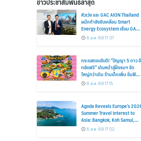
ข่าวประชาสัมพันธ์ล่าสุด
หัวเว่ย และ GAC AION Thailand
ผนึกกำลังขับเคลื่อน Smart
Energy Ecosystem เชื่อม GAC
GN8 PHEV รถยนต์ MPV ระดับ
6 ส.ค. 69 17:37
พรีเมียม เข้ากับพลังงานแสง
อาทิตย์ภายในบ้าน
กระแสตอบรับดี! “ปัญญา 5 ดาว อี
ทส์แฟร์” เดินหน้าสู่ฝั่งธนฯ จัด
ใหญ่กว่าเดิม ร้านเด็ดเพิ่ม อิ่มฟิน
10 วันเต็ม!
6 ส.ค. 69 17:15
Agoda Reveals Europe’s 202
Summer Travel Interest to
Asia: Bangkok, Koh Samui,
and Pattaya Among the Top
6 ส.ค. 69 17:02
Cities