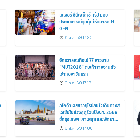
เมเจอร์ ซีนีเพล็กซ์ กรุ้ป มอบ
ประสบการณ์สุดคุ้มให้สมาชิก M
GEN
6 ส.ค. 69 17:20
จักรวาลสะเทือน! 77 สาวงาม
“MUT2026” ตบเท้ารายงานตัว
เข้ากองฯวันแรก
6 ส.ค. 69 17:13
6
อโกด้าเผยชาวยุโรปสนใจเดินทางสู่
เอเชียในช่วงฤดูร้อนปีพ.ศ. 2569
ชี้กรุงเทพฯ เกาะสมุย และพัทยา
ติดอันดับเมืองยอดนิยม
6 ส.ค. 69 17:00