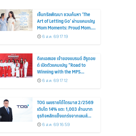
เซ็นทรัลพัฒนา ชวนค้นหา ‘The
Art of Letting Go’ ผ่านแคมเปญ
Mom Moments: Proud Mom.
Proud of My Mom.
6 ส.ค. 69 17:19
ดีเคเอสเอช เจ้าของแบรนด์ ฮีรูดอย
ด์ เปิดตัวแคมเปญ “Road to
Winning with the MPS
Science”
6 ส.ค. 69 17:12
TOG เผยรายได้ไตรมาส 2/2569
เติบโต 14% แตะ 1,003 ล้านบาท
ธุรกิจหลักแข็งแกร่งจากเลนส์
มูลค่าเพิ่ม และการขยายตลาดต่าง
6 ส.ค. 69 16:59
ประเทศ พร้อมเดินหน้าลงทุนเพื่อ
การเติบโตระยะยาว