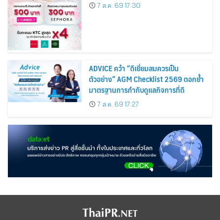
Cardmembers Spending on
7 ส.ค. 69 17:30
Cosmetics Rises 26%
ADVICE คว้า “ดีเยี่ยมสมควรเป็น
ตัวอย่าง” AGM Checklist 2569 ตอกย้ำ
มาตรฐานการกำกับดูแลกิจการที่ดี
7 ส.ค. 69 17:27