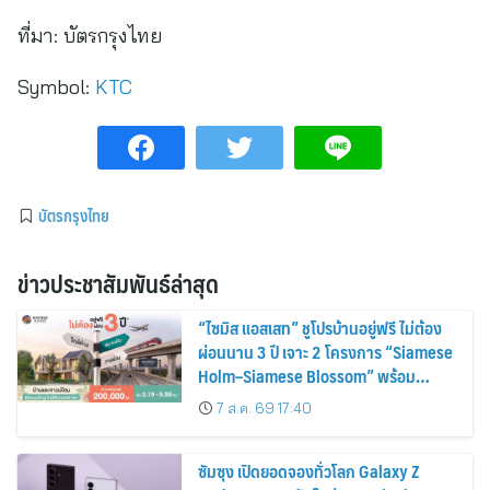
ที่มา:
บัตรกรุงไทย
Symbol:
KTC
บัตรกรุงไทย
ข่าวประชาสัมพันธ์ล่าสุด
“ไซมิส แอสเสท” ชูโปรบ้านอยู่ฟรี ไม่ต้อง
ผ่อนนาน 3 ปี เจาะ 2 โครงการ “Siamese
Holm–Siamese Blossom” พร้อม
ส่วนลดและสิทธิพิเศษถึง 31 สิงหาคม
7 ส.ค. 69 17:40
2569
ซัมซุง เปิดยอดจองทั่วโลก Galaxy Z