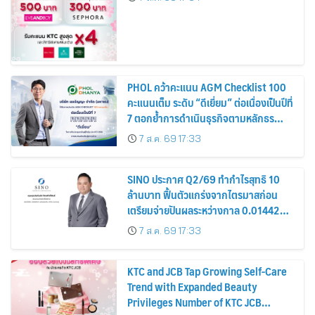
PHOL คว้าคะแนน AGM Checklist 100
คะแนนเต็ม ระดับ “ดีเยี่ยม” ต่อเนื่องเป็นปีที่
7 ตอกย้ำการดำเนินธุรกิจตามหลักธร
รมาภิบาล โปร่งใส สร้างความเชื่อมั่นผู้ถือ
7 ส.ค. 69 17:33
หุ้น
SINO ประกาศ Q2/69 ทำกำไรสุทธิ 10
ล้านบาท ฟื้นตัวแกร่งจากไตรมาสก่อน
เตรียมจ่ายปันผลระหว่างกาล 0.014423
บาทต่อหุ้น ครึ่งปีหลังมุ่งเติบโตต่อเนื่อง
7 ส.ค. 69 17:33
KTC and JCB Tap Growing Self-Care
Trend with Expanded Beauty
Privileges Number of KTC JCB