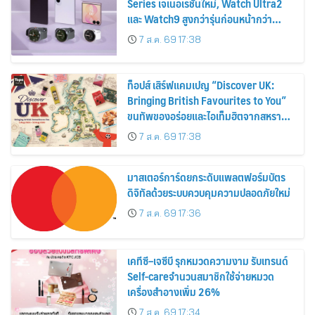
Series เจเนอเรชันใหม่, Watch Ultra2
และ Watch9 สูงกว่ารุ่นก่อนหน้ากว่า
30%
7 ส.ค. 69 17:38
ท็อปส์ เสิร์ฟแคมเปญ “Discover UK:
Bringing British Favourites to You”
ขนทัพของอร่อยและไอเท็มฮิตจากสหราช
อาณาจักร ส่งตรงถึงมือตั้งแต่วันนี้ – 18
7 ส.ค. 69 17:38
สิงหาคมนี้
มาสเตอร์การ์ดยกระดับแพลตฟอร์มบัตร
ดิจิทัลด้วยระบบควบคุมความปลอดภัยใหม่
7 ส.ค. 69 17:36
เคทีซี–เจซีบี รุกหมวดความงาม รับเทรนด์
Self-careจำนวนสมาชิกใช้จ่ายหมวด
เครื่องสำอางเพิ่ม 26%
7 ส.ค. 69 17:34