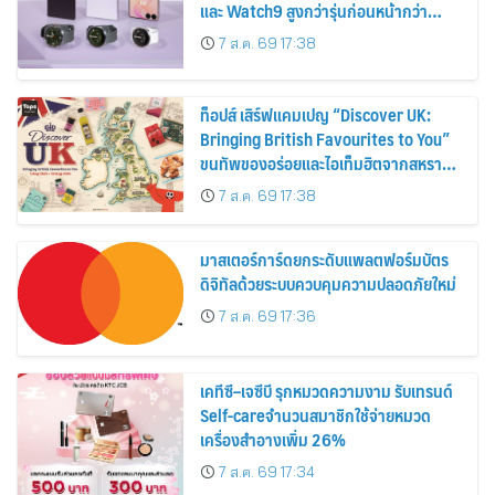
และ Watch9 สูงกว่ารุ่นก่อนหน้ากว่า
30%
7 ส.ค. 69 17:38
ท็อปส์ เสิร์ฟแคมเปญ “Discover UK:
Bringing British Favourites to You”
ขนทัพของอร่อยและไอเท็มฮิตจากสหราช
อาณาจักร ส่งตรงถึงมือตั้งแต่วันนี้ – 18
7 ส.ค. 69 17:38
สิงหาคมนี้
มาสเตอร์การ์ดยกระดับแพลตฟอร์มบัตร
ดิจิทัลด้วยระบบควบคุมความปลอดภัยใหม่
7 ส.ค. 69 17:36
เคทีซี–เจซีบี รุกหมวดความงาม รับเทรนด์
Self-careจำนวนสมาชิกใช้จ่ายหมวด
เครื่องสำอางเพิ่ม 26%
7 ส.ค. 69 17:34