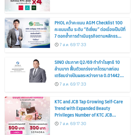
PHOL คว้าคะแนน AGM Checklist 100
คะแนนเต็ม ระดับ “ดีเยี่ยม” ต่อเนื่องเป็นปีที่
7 ตอกย้ำการดำเนินธุรกิจตามหลักธร
รมาภิบาล โปร่งใส สร้างความเชื่อมั่นผู้ถือ
7 ส.ค. 69 17:33
หุ้น
SINO ประกาศ Q2/69 ทำกำไรสุทธิ 10
ล้านบาท ฟื้นตัวแกร่งจากไตรมาสก่อน
เตรียมจ่ายปันผลระหว่างกาล 0.014423
บาทต่อหุ้น ครึ่งปีหลังมุ่งเติบโตต่อเนื่อง
7 ส.ค. 69 17:33
KTC and JCB Tap Growing Self-Care
Trend with Expanded Beauty
Privileges Number of KTC JCB
Cardmembers Spending on
7 ส.ค. 69 17:30
Cosmetics Rises 26%