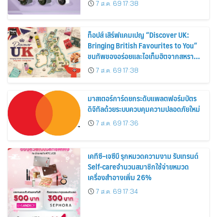
7 ส.ค. 69 17:38
ท็อปส์ เสิร์ฟแคมเปญ “Discover UK:
Bringing British Favourites to You”
ขนทัพของอร่อยและไอเท็มฮิตจากสหราช
อาณาจักร ส่งตรงถึงมือตั้งแต่วันนี้ – 18
7 ส.ค. 69 17:38
สิงหาคมนี้
มาสเตอร์การ์ดยกระดับแพลตฟอร์มบัตร
ดิจิทัลด้วยระบบควบคุมความปลอดภัยใหม่
7 ส.ค. 69 17:36
เคทีซี–เจซีบี รุกหมวดความงาม รับเทรนด์
Self-careจำนวนสมาชิกใช้จ่ายหมวด
เครื่องสำอางเพิ่ม 26%
7 ส.ค. 69 17:34