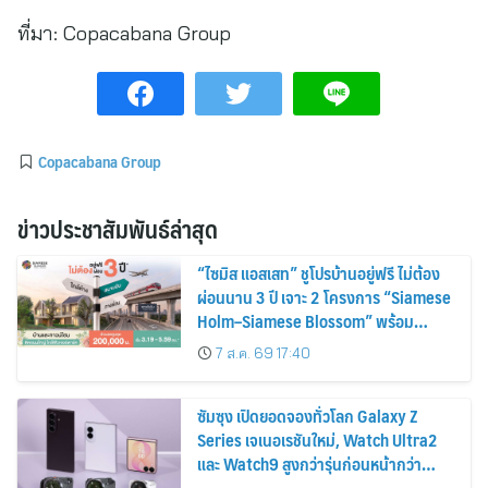
ที่มา:
Copacabana Group
Copacabana Group
ข่าวประชาสัมพันธ์ล่าสุด
“ไซมิส แอสเสท” ชูโปรบ้านอยู่ฟรี ไม่ต้อง
ผ่อนนาน 3 ปี เจาะ 2 โครงการ “Siamese
Holm–Siamese Blossom” พร้อม
ส่วนลดและสิทธิพิเศษถึง 31 สิงหาคม
7 ส.ค. 69 17:40
2569
ซัมซุง เปิดยอดจองทั่วโลก Galaxy Z
Series เจเนอเรชันใหม่, Watch Ultra2
และ Watch9 สูงกว่ารุ่นก่อนหน้ากว่า
30%