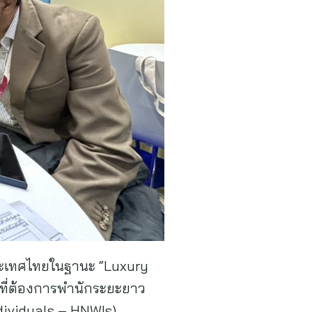
์ประเทศไทยในฐานะ “Luxury
ที่ต้องการพำนักระยะยาว
ndividuals – HNWIs) ,