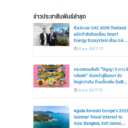
ข่าวประชาสัมพันธ์ล่าสุด
หัวเว่ย และ GAC AION Thailand
ผนึกกำลังขับเคลื่อน Smart
Energy Ecosystem เชื่อม GAC
GN8 PHEV รถยนต์ MPV ระดับ
6 ส.ค. 69 17:37
พรีเมียม เข้ากับพลังงานแสง
อาทิตย์ภายในบ้าน
กระแสตอบรับดี! “ปัญญา 5 ดาว อี
ทส์แฟร์” เดินหน้าสู่ฝั่งธนฯ จัด
ใหญ่กว่าเดิม ร้านเด็ดเพิ่ม อิ่มฟิน
10 วันเต็ม!
6 ส.ค. 69 17:15
Agoda Reveals Europe’s 202
Summer Travel Interest to
Asia: Bangkok, Koh Samui,