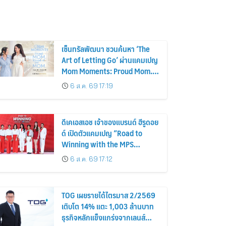
เซ็นทรัลพัฒนา ชวนค้นหา ‘The
Art of Letting Go’ ผ่านแคมเปญ
Mom Moments: Proud Mom.
Proud of My Mom.
6 ส.ค. 69 17:19
ดีเคเอสเอช เจ้าของแบรนด์ ฮีรูดอย
ด์ เปิดตัวแคมเปญ “Road to
Winning with the MPS
Science”
6 ส.ค. 69 17:12
TOG เผยรายได้ไตรมาส 2/2569
เติบโต 14% แตะ 1,003 ล้านบาท
ธุรกิจหลักแข็งแกร่งจากเลนส์