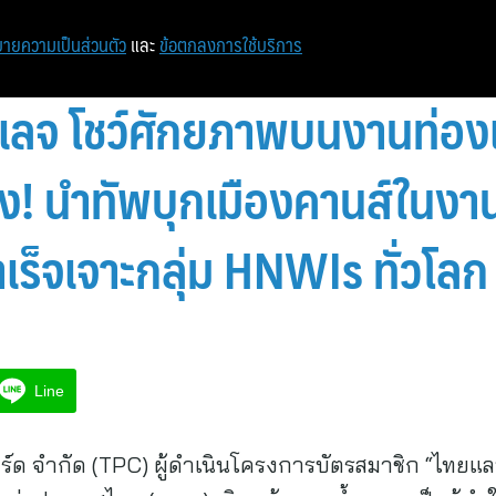
หน้าแรก
ท่องเที่ยว
ไอที
เศรษฐกิจ/การเงิน
ายความเป็นส่วนตัว
และ
ข้อตกลงการใช้บริการ
ิเลจ โชว์ศักยภาพบนงานท่องเ
ั้ง! นำทัพบุกเมืองคานส์ในง
ร็จเจาะกลุ่ม HNWIs ทั่วโลก
Line
าร์ด จำกัด (TPC) ผู้ดำเนินโครงการบัตรสมาชิก “ไทยแล