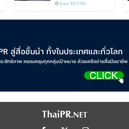
ติดอันดับเมืองยอดนิยม
6 ส.ค. 69 17:00