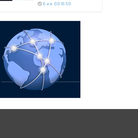
มูลค่าเพิ่ม และการขยายตลาดต่าง
6 ส.ค. 69 16:59
ประเทศ พร้อมเดินหน้าลงทุนเพื่อ
การเติบโตระยะยาว