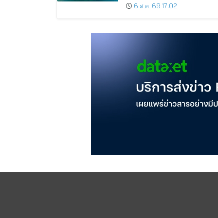
and Pattaya Among the Top
6 ส.ค. 69 17:02
Cities