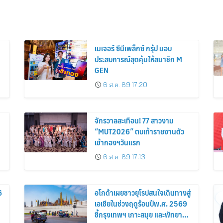
เมเจอร์ ซีนีเพล็กซ์ กรุ้ป มอบ
ประสบการณ์สุดคุ้มให้สมาชิก M
GEN
6 ส.ค. 69 17:20
จักรวาลสะเทือน! 77 สาวงาม
“MUT2026” ตบเท้ารายงานตัว
เข้ากองฯวันแรก
6 ส.ค. 69 17:13
6
อโกด้าเผยชาวยุโรปสนใจเดินทางสู่
เอเชียในช่วงฤดูร้อนปีพ.ศ. 2569
ชี้กรุงเทพฯ เกาะสมุย และพัทยา