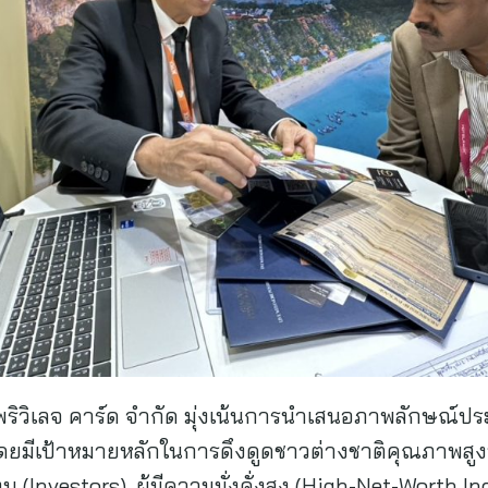
ด์ พริวิเลจ คาร์ด จำกัด มุ่งเน้นการนำเสนอภาพลักษณ
ดยมีเป้าหมายหลักในการดึงดูดชาวต่างชาติคุณภาพสูง
น (Investors), ผู้มีความมั่งคั่งสูง (High-Net-Worth I