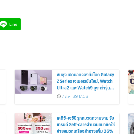
Line
ซัมซุง เปิดยอดจองทั่วโลก Galaxy
Z Series เจเนอเรชันใหม่, Watch
Ultra2 และ Watch9 สูงกว่ารุ่น
ก่อนหน้ากว่า 30%
7 ส.ค. 69 17:38
เคทีซี–เจซีบี รุกหมวดความงาม รับ
เทรนด์ Self-careจำนวนสมาชิกใช้
จ่ายหมวดเครื่องสำอางเพิ่ม 26%