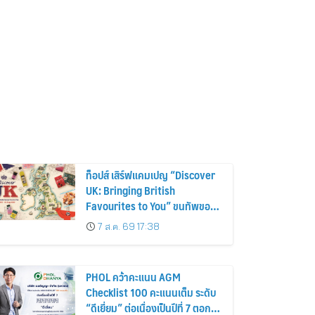
ท็อปส์ เสิร์ฟแคมเปญ “Discover
UK: Bringing British
Favourites to You” ขนทัพของ
อร่อยและไอเท็มฮิตจากสหราช
7 ส.ค. 69 17:38
อาณาจักร ส่งตรงถึงมือตั้งแต่วัน
นี้ – 18 สิงหาคมนี้
PHOL คว้าคะแนน AGM
Checklist 100 คะแนนเต็ม ระดับ
“ดีเยี่ยม” ต่อเนื่องเป็นปีที่ 7 ตอกย้ำ