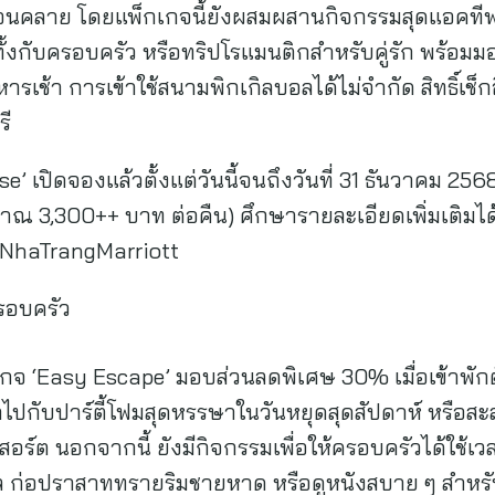
่อนคลาย โดยแพ็กเกจนี้ยังผสมผสานกิจกรรมสุดแอคทีฟเ
ั้งกับครอบครัว หรือทริปโรแมนติกสำหรับคู่รัก พร้อมม
เช้า การเข้าใช้สนามพิกเกิลบอลได้ไม่จำกัด สิทธิ์เช็
รี
’ เปิดจองแล้วตั้งแต่วันนี้จนถึงวันที่ 31 ธันวาคม 2568
ณ 3,300++ บาท ต่อคืน) ศึกษารายละเอียดเพิ่มเติมได้ท
e-NhaTrangMarriott
รอบครัว
กจ ‘Easy Escape’ มอบส่วนลดพิเศษ 30% เมื่อเข้าพักตั
กไปกับปาร์ตี้โฟมสุดหรรษาในวันหยุดสุดสัปดาห์ หรือ
ร์ต นอกจากนี้ ยังมีกิจกรรมเพื่อให้ครอบครัวได้ใช้เว
อล ก่อปราสาททรายริมชายหาด หรือดูหนังสบาย ๆ สำหรับผู