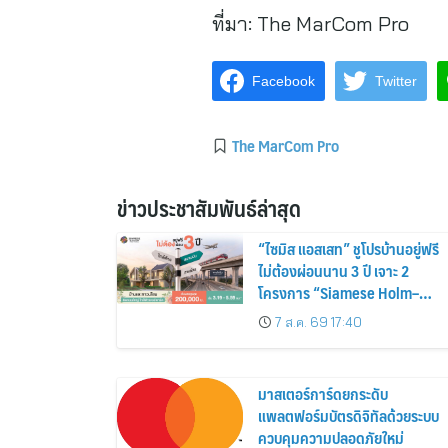
ที่มา:
The MarCom Pro
Facebook
Twitter
The MarCom Pro
ข่าวประชาสัมพันธ์ล่าสุด
“ไซมิส แอสเสท” ชูโปรบ้านอยู่ฟรี
ไม่ต้องผ่อนนาน 3 ปี เจาะ 2
โครงการ “Siamese Holm–
Siamese Blossom” พร้อม
7 ส.ค. 69 17:40
ส่วนลดและสิทธิพิเศษถึง 31
สิงหาคม 2569
มาสเตอร์การ์ดยกระดับ
แพลตฟอร์มบัตรดิจิทัลด้วยระบบ
ควบคุมความปลอดภัยใหม่