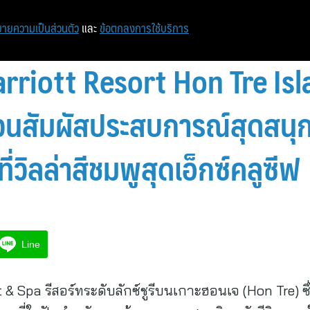
หน้าแรก
ท่องเที่ยว
ไอที
เศรษฐกิจ/การเงิน
ายความเป็นส่วนตัว
และ
ข้อตกลงการใช้บริการ
riott Resort Hon Tre Isla
วนสัมผัสประสบการณ์สุดสนุก
่วิลล่าสีชมพูสุดเอ็กซ์คลูซีฟ
Line
 & Spa รีสอร์ทระดับลักซ์ชูรีบนเกาะฮอนเจ (Hon Tre)