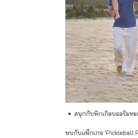
สนุกกับพิกเกิลบอลริมทะ
พบกับแพ็กเกจ ‘Pickleball P