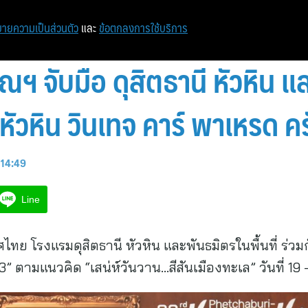
หน้าแรก
ท่องเที่ยว
ไอที
เศรษฐกิจ/การเงิน
ายความเป็นส่วนตัว
และ
ข้อตกลงการใช้บริการ
 จับมือ ดุสิตธานี หัวหิน แล
ัวหิน วินเทจ คาร์ พาเหรด ครั
 14:49
Line
โรงแรมดุสิตธานี หัวหิน และพันธมิตรในพื้นที่ ร่วมกั
 23” ตามแนวคิด “เสน่ห์วันวาน…สีสันเมืองทะเล” วันที่ 1