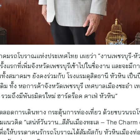
าคมรถโบราณแห่งประเทศไทย เผยว่า “งานเพชรบุรี-หัวห
นครั้งแรกที่เพิ่มจังหวัดเพชรบุรีเข้าไปในชื่องาน และจะม
งสมาคมฯ ยังคงร่วมกับ โรงแรมดุสิตธานี หัวหิน เป็นปี
เดิม ทั้ง หอการค้าจังหวัดเพชรบุรี เทศบาลเมืองชะอำ 
รวมถึงมีพันธมิตรใหม่ ฮาร์ดร็อค คาเฟ่ หัวหิน”
พตลอดการเดินทาง กระตุ้นการท่องเที่ยว ด้วยขบวนร
ามแนวคิด “เสน่ห์วันวาน…สีสันเมืองทะเล – The Charm
ื่อให้บรรดาคนรักรถโบราณได้สัมผัสกับ หัวหินเมืองท่