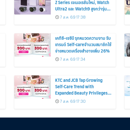
Z Series เจเนอเรชันใหม่, Watch
Ultra2 และ Watch9 สูงกว่ารุ่น
ก่อนหน้ากว่า 30%
7 ส.ค. 69 17:38
เคทีซี–เจซีบี รุกหมวดความงาม รับ
เทรนด์ Self-careจำนวนสมาชิกใช้
จ่ายหมวดเครื่องสำอางเพิ่ม 26%
7 ส.ค. 69 17:34
KTC and JCB Tap Growing
Self-Care Trend with
Expanded Beauty Privileges
น
Number of KTC JCB
7 ส.ค. 69 17:30
Cardmembers Spending on
Cosmetics Rises 26%