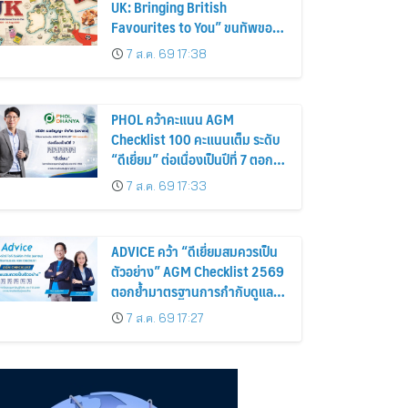
UK: Bringing British
Favourites to You” ขนทัพของ
อร่อยและไอเท็มฮิตจากสหราช
7 ส.ค. 69 17:38
อาณาจักร ส่งตรงถึงมือตั้งแต่วัน
นี้ – 18 สิงหาคมนี้
PHOL คว้าคะแนน AGM
Checklist 100 คะแนนเต็ม ระดับ
“ดีเยี่ยม” ต่อเนื่องเป็นปีที่ 7 ตอกย้ำ
การดำเนินธุรกิจตามหลักธรรมาภิ
7 ส.ค. 69 17:33
บาล โปร่งใส สร้างความเชื่อมั่นผู้
ถือหุ้น
ADVICE คว้า “ดีเยี่ยมสมควรเป็น
ตัวอย่าง” AGM Checklist 2569
ตอกย้ำมาตรฐานการกำกับดูแล
กิจการที่ดี
7 ส.ค. 69 17:27