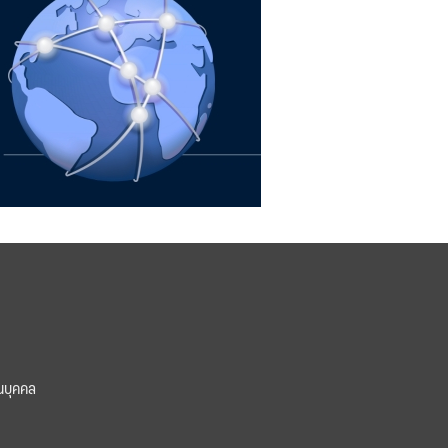
นบุคคล