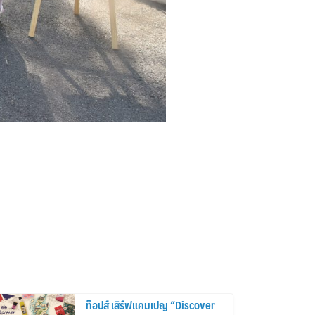
ท็อปส์ เสิร์ฟแคมเปญ “Discover