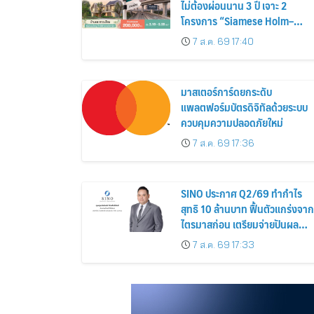
ไม่ต้องผ่อนนาน 3 ปี เจาะ 2
โครงการ “Siamese Holm–
Siamese Blossom” พร้อม
7 ส.ค. 69 17:40
ส่วนลดและสิทธิพิเศษถึง 31
สิงหาคม 2569
มาสเตอร์การ์ดยกระดับ
แพลตฟอร์มบัตรดิจิทัลด้วยระบบ
ควบคุมความปลอดภัยใหม่
7 ส.ค. 69 17:36
SINO ประกาศ Q2/69 ทำกำไร
สุทธิ 10 ล้านบาท ฟื้นตัวแกร่งจาก
ไตรมาสก่อน เตรียมจ่ายปันผล
ระหว่างกาล 0.014423 บาทต่อหุ้
7 ส.ค. 69 17:33
ครึ่งปีหลังมุ่งเติบโตต่อเนื่อง