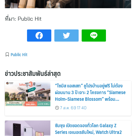
ที่มา:
Public Hit
Public Hit
ข่าวประชาสัมพันธ์ล่าสุด
“ไซมิส แอสเสท” ชูโปรบ้านอยู่ฟรี ไม่ต้อง
ผ่อนนาน 3 ปี เจาะ 2 โครงการ “Siamese
Holm–Siamese Blossom” พร้อม
ส่วนลดและสิทธิพิเศษถึง 31 สิงหาคม
7 ส.ค. 69 17:40
2569
ซัมซุง เปิดยอดจองทั่วโลก Galaxy Z
Series เจเนอเรชันใหม่, Watch Ultra2