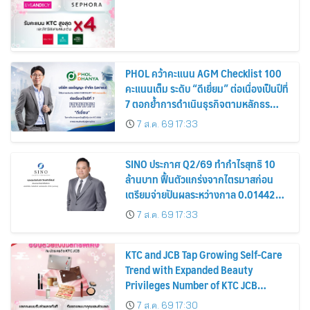
PHOL คว้าคะแนน AGM Checklist 100
คะแนนเต็ม ระดับ “ดีเยี่ยม” ต่อเนื่องเป็นปีที่
7 ตอกย้ำการดำเนินธุรกิจตามหลักธร
รมาภิบาล โปร่งใส สร้างความเชื่อมั่นผู้ถือ
7 ส.ค. 69 17:33
หุ้น
SINO ประกาศ Q2/69 ทำกำไรสุทธิ 10
ล้านบาท ฟื้นตัวแกร่งจากไตรมาสก่อน
เตรียมจ่ายปันผลระหว่างกาล 0.014423
บาทต่อหุ้น ครึ่งปีหลังมุ่งเติบโตต่อเนื่อง
7 ส.ค. 69 17:33
KTC and JCB Tap Growing Self-Care
Trend with Expanded Beauty
Privileges Number of KTC JCB
Cardmembers Spending on
7 ส.ค. 69 17:30