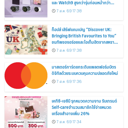
และ Watch9 สูงกว่ารุ่นก่อนหน้ากว่า
30%
7 ส.ค. 69 17:38
ท็อปส์ เสิร์ฟแคมเปญ “Discover UK:
Bringing British Favourites to You”
ขนทัพของอร่อยและไอเท็มฮิตจากสหราช
อาณาจักร ส่งตรงถึงมือตั้งแต่วันนี้ – 18
7 ส.ค. 69 17:38
สิงหาคมนี้
มาสเตอร์การ์ดยกระดับแพลตฟอร์มบัตร
ดิจิทัลด้วยระบบควบคุมความปลอดภัยใหม่
7 ส.ค. 69 17:36
เคทีซี–เจซีบี รุกหมวดความงาม รับเทรนด์
Self-careจำนวนสมาชิกใช้จ่ายหมวด
เครื่องสำอางเพิ่ม 26%
7 ส.ค. 69 17:34