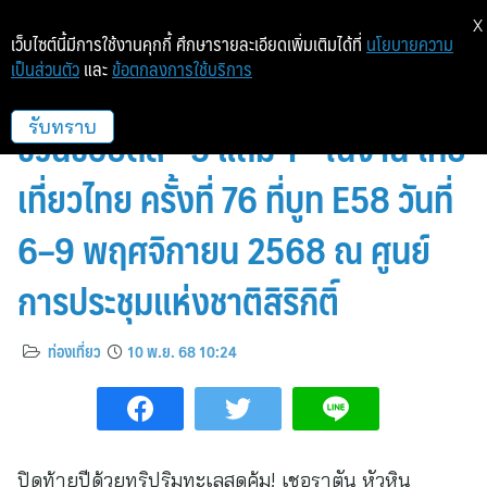
X
เว็บไซต์นี้มีการใช้งานคุกกี้ ศึกษารายละเอียดเพิ่มเติมได้ที่
นโยบายความ
เป็นส่วนตัว
และ
ข้อตกลงการใช้บริการ
เชอราตัน หัวหิน รีสอร์ท แอนด์ สปา
ชวนช้อปดีล “5 แถม 1” ในงาน ไทย
รับทราบ
เที่ยวไทย ครั้งที่ 76 ที่บูท E58 วันที่
6–9 พฤศจิกายน 2568 ณ ศูนย์
การประชุมแห่งชาติสิริกิติ์
ท่องเที่ยว
10 พ.ย. 68 10:24
ปิดท้ายปีด้วยทริปริมทะเลสุดคุ้ม! เชอราตัน หัวหิน