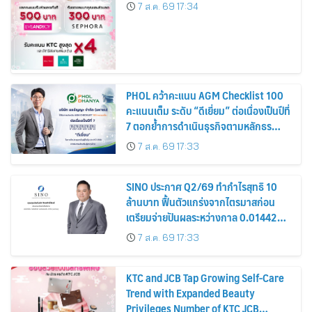
7 ส.ค. 69 17:34
PHOL คว้าคะแนน AGM Checklist 100
คะแนนเต็ม ระดับ “ดีเยี่ยม” ต่อเนื่องเป็นปีที่
7 ตอกย้ำการดำเนินธุรกิจตามหลักธร
รมาภิบาล โปร่งใส สร้างความเชื่อมั่นผู้ถือ
7 ส.ค. 69 17:33
หุ้น
SINO ประกาศ Q2/69 ทำกำไรสุทธิ 10
ล้านบาท ฟื้นตัวแกร่งจากไตรมาสก่อน
เตรียมจ่ายปันผลระหว่างกาล 0.014423
บาทต่อหุ้น ครึ่งปีหลังมุ่งเติบโตต่อเนื่อง
7 ส.ค. 69 17:33
KTC and JCB Tap Growing Self-Care
Trend with Expanded Beauty
Privileges Number of KTC JCB