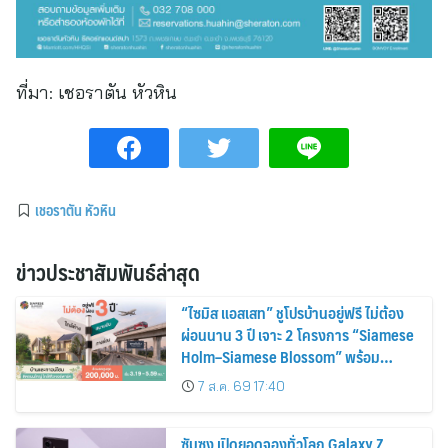
ที่มา:
เชอราตัน หัวหิน
เชอราตัน หัวหิน
ข่าวประชาสัมพันธ์ล่าสุด
“ไซมิส แอสเสท” ชูโปรบ้านอยู่ฟรี ไม่ต้อง
ผ่อนนาน 3 ปี เจาะ 2 โครงการ “Siamese
Holm–Siamese Blossom” พร้อม
ส่วนลดและสิทธิพิเศษถึง 31 สิงหาคม
7 ส.ค. 69 17:40
2569
ซัมซุง เปิดยอดจองทั่วโลก Galaxy Z