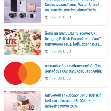
Series เจเนอเรชันใหม่, Watch Ultra2
และ Watch9 สูงกว่ารุ่นก่อนหน้ากว่า
30%
7 ส.ค. 69 17:38
ท็อปส์ เสิร์ฟแคมเปญ “Discover UK:
Bringing British Favourites to You”
ขนทัพของอร่อยและไอเท็มฮิตจากสหราช
อาณาจักร ส่งตรงถึงมือตั้งแต่วันนี้ – 18
7 ส.ค. 69 17:38
สิงหาคมนี้
มาสเตอร์การ์ดยกระดับแพลตฟอร์มบัตร
ดิจิทัลด้วยระบบควบคุมความปลอดภัยใหม่
7 ส.ค. 69 17:36
เคทีซี–เจซีบี รุกหมวดความงาม รับเทรนด์
Self-careจำนวนสมาชิกใช้จ่ายหมวด
เครื่องสำอางเพิ่ม 26%