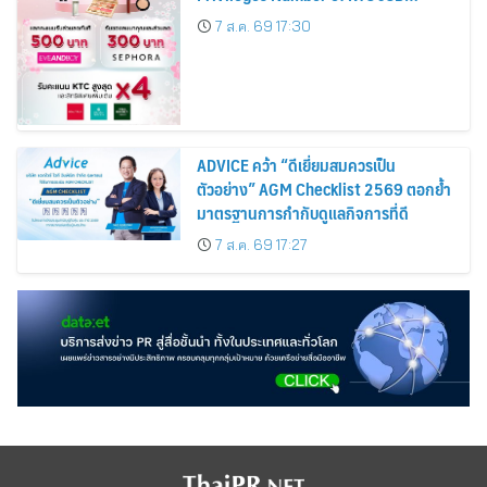
Cardmembers Spending on
7 ส.ค. 69 17:30
Cosmetics Rises 26%
ADVICE คว้า “ดีเยี่ยมสมควรเป็น
ตัวอย่าง” AGM Checklist 2569 ตอกย้ำ
มาตรฐานการกำกับดูแลกิจการที่ดี
7 ส.ค. 69 17:27