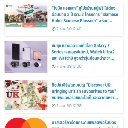
“ไซมิส แอสเสท” ชูโปรบ้านอยู่ฟรี ไม่ต้อง
ผ่อนนาน 3 ปี เจาะ 2 โครงการ “Siamese
Holm–Siamese Blossom” พร้อม
ส่วนลดและสิทธิพิเศษถึง 31 สิงหาคม
7 ส.ค. 69 17:40
2569
ซัมซุง เปิดยอดจองทั่วโลก Galaxy Z
Series เจเนอเรชันใหม่, Watch Ultra2
และ Watch9 สูงกว่ารุ่นก่อนหน้ากว่า
30%
7 ส.ค. 69 17:38
ท็อปส์ เสิร์ฟแคมเปญ “Discover UK:
Bringing British Favourites to You”
ขนทัพของอร่อยและไอเท็มฮิตจากสหราช
อาณาจักร ส่งตรงถึงมือตั้งแต่วันนี้ – 18
7 ส.ค. 69 17:38
สิงหาคมนี้
มาสเตอร์การ์ดยกระดับแพลตฟอร์มบัตร