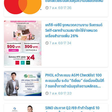
ดิจิทัลด้วยระบบควบคุมความปลอดภัยใหม่
7 ส.ค. 69 17:36
เคทีซี–เจซีบี รุกหมวดความงาม รับเทรนด์
Self-careจำนวนสมาชิกใช้จ่ายหมวด
เครื่องสำอางเพิ่ม 26%
7 ส.ค. 69 17:34
PHOL คว้าคะแนน AGM Checklist 100
คะแนนเต็ม ระดับ “ดีเยี่ยม” ต่อเนื่องเป็นปีที่
7 ตอกย้ำการดำเนินธุรกิจตามหลักธร
รมาภิบาล โปร่งใส สร้างความเชื่อมั่นผู้ถือ
7 ส.ค. 69 17:33
หุ้น
SINO ประกาศ Q2/69 ทำกำไรสุทธิ 10