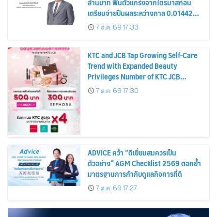
ล้านบาท ฟื้นตัวแกร่งจากไตรมาสก่อน
เตรียมจ่ายปันผลระหว่างกาล 0.014423
บาทต่อหุ้น ครึ่งปีหลังมุ่งเติบโตต่อเนื่อง
7 ส.ค. 69 17:33
KTC and JCB Tap Growing Self-Care
Trend with Expanded Beauty
Privileges Number of KTC JCB
Cardmembers Spending on
7 ส.ค. 69 17:30
Cosmetics Rises 26%
ADVICE คว้า “ดีเยี่ยมสมควรเป็น
ตัวอย่าง” AGM Checklist 2569 ตอกย้ำ
มาตรฐานการกำกับดูแลกิจการที่ดี
7 ส.ค. 69 17:27