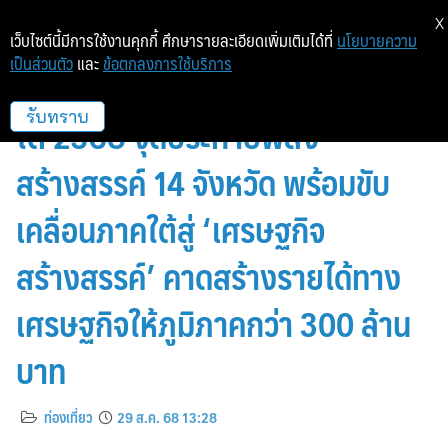
X
เว็บไซต์นี้มีการใช้งานคุกกี้ ศึกษารายละเอียดเพิ่มเติมได้ที่
นโยบายความ
เป็นส่วนตัว
และ
ข้อตกลงการใช้บริการ
CEA เปิดเทศกาลงานออกแบบปักษ์
ใต้ 2568 จุดประกายพลัง
รับทราบ
สร้างสรรค์ 14 จังหวัด พร้อมขับ
เคลื่อนภาคใต้สู่ ‘เศรษฐกิจ
สร้างสรรค์’ คาดสร้างรายได้ทาง
เศรษฐกิจให้ภูมิภาคกว่า 300 ล้าน
บาท
ท่องเที่ยว
29 ส.ค. 68 13:28