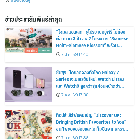
ข่าวประชาสัมพันธ์ล่าสุด
“ไซมิส แอสเสท” ชูโปรบ้านอยู่ฟรี ไม่ต้อง
ผ่อนนาน 3 ปี เจาะ 2 โครงการ “Siamese
Holm–Siamese Blossom” พร้อม
ส่วนลดและสิทธิพิเศษถึง 31 สิงหาคม
7 ส.ค. 69 17:40
2569
ซัมซุง เปิดยอดจองทั่วโลก Galaxy Z
Series เจเนอเรชันใหม่, Watch Ultra2
และ Watch9 สูงกว่ารุ่นก่อนหน้ากว่า
30%
7 ส.ค. 69 17:38
ท็อปส์ เสิร์ฟแคมเปญ “Discover UK:
Bringing British Favourites to You”
ขนทัพของอร่อยและไอเท็มฮิตจากสหราช
อาณาจักร ส่งตรงถึงมือตั้งแต่วันนี้ – 18
7 ส.ค. 69 17:38