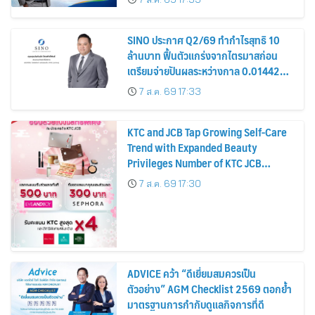
หุ้น
SINO ประกาศ Q2/69 ทำกำไรสุทธิ 10
ล้านบาท ฟื้นตัวแกร่งจากไตรมาสก่อน
เตรียมจ่ายปันผลระหว่างกาล 0.014423
บาทต่อหุ้น ครึ่งปีหลังมุ่งเติบโตต่อเนื่อง
7 ส.ค. 69 17:33
KTC and JCB Tap Growing Self-Care
Trend with Expanded Beauty
Privileges Number of KTC JCB
Cardmembers Spending on
7 ส.ค. 69 17:30
Cosmetics Rises 26%
ADVICE คว้า “ดีเยี่ยมสมควรเป็น
ตัวอย่าง” AGM Checklist 2569 ตอกย้ำ
มาตรฐานการกำกับดูแลกิจการที่ดี