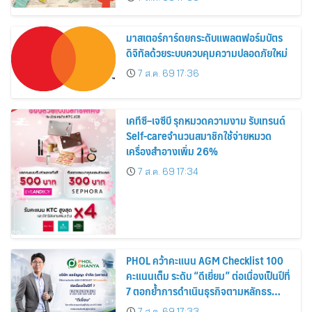
สิงหาคมนี้
มาสเตอร์การ์ดยกระดับแพลตฟอร์มบัตร
ดิจิทัลด้วยระบบควบคุมความปลอดภัยใหม่
7 ส.ค. 69 17:36
เคทีซี–เจซีบี รุกหมวดความงาม รับเทรนด์
Self-careจำนวนสมาชิกใช้จ่ายหมวด
เครื่องสำอางเพิ่ม 26%
7 ส.ค. 69 17:34
PHOL คว้าคะแนน AGM Checklist 100
คะแนนเต็ม ระดับ “ดีเยี่ยม” ต่อเนื่องเป็นปีที่
7 ตอกย้ำการดำเนินธุรกิจตามหลักธร
รมาภิบาล โปร่งใส สร้างความเชื่อมั่นผู้ถือ
7 ส.ค. 69 17:33