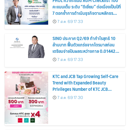
PHOL คว้าคะแนน AGM Checklist 100
คะแนนเต็ม ระดับ “ดีเยี่ยม” ต่อเนื่องเป็นปีที่
7 ตอกย้ำการดำเนินธุรกิจตามหลักธร
รมาภิบาล โปร่งใส สร้างความเชื่อมั่นผู้ถือ
7 ส.ค. 69 17:33
หุ้น
SINO ประกาศ Q2/69 ทำกำไรสุทธิ 10
ล้านบาท ฟื้นตัวแกร่งจากไตรมาสก่อน
เตรียมจ่ายปันผลระหว่างกาล 0.014423
บาทต่อหุ้น ครึ่งปีหลังมุ่งเติบโตต่อเนื่อง
7 ส.ค. 69 17:33
KTC and JCB Tap Growing Self-Care
Trend with Expanded Beauty
Privileges Number of KTC JCB
Cardmembers Spending on
7 ส.ค. 69 17:30
Cosmetics Rises 26%