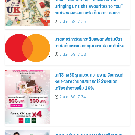
Bringing British Favourites to You”
ขนทัพของอร่อยและไอเท็มฮิตจากสหราช
อาณาจักร ส่งตรงถึงมือตั้งแต่วันนี้ – 18
7 ส.ค. 69 17:38
สิงหาคมนี้
มาสเตอร์การ์ดยกระดับแพลตฟอร์มบัตร
ดิจิทัลด้วยระบบควบคุมความปลอดภัยใหม่
7 ส.ค. 69 17:36
เคทีซี–เจซีบี รุกหมวดความงาม รับเทรนด์
Self-careจำนวนสมาชิกใช้จ่ายหมวด
เครื่องสำอางเพิ่ม 26%
7 ส.ค. 69 17:34