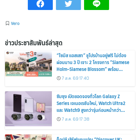
Vero
ข่าวประชาสัมพันธ์ล่าสุด
“ไซมิส แอสเสท” ชูโปรบ้านอยู่ฟรี ไม่ต้อง
ผ่อนนาน 3 ปี เจาะ 2 โครงการ “Siamese
Holm–Siamese Blossom” พร้อม
ส่วนลดและสิทธิพิเศษถึง 31 สิงหาคม
7 ส.ค. 69 17:40
2569
ซัมซุง เปิดยอดจองทั่วโลก Galaxy Z
Series เจเนอเรชันใหม่, Watch Ultra2
และ Watch9 สูงกว่ารุ่นก่อนหน้ากว่า
30%
7 ส.ค. 69 17:38
ท็อปส์ เสิร์ฟแคมเปญ “Discover UK: