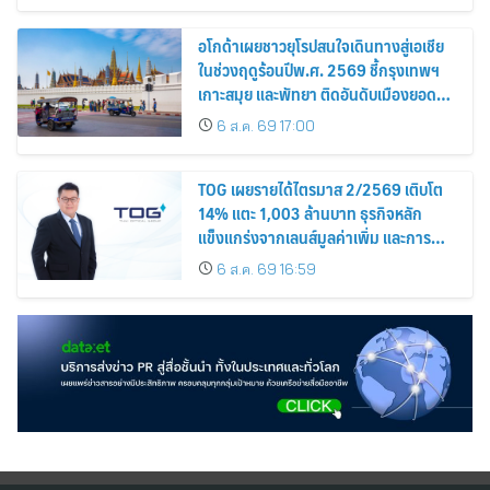
อโกด้าเผยชาวยุโรปสนใจเดินทางสู่เอเชีย
ในช่วงฤดูร้อนปีพ.ศ. 2569 ชี้กรุงเทพฯ
เกาะสมุย และพัทยา ติดอันดับเมืองยอด
นิยม
6 ส.ค. 69 17:00
TOG เผยรายได้ไตรมาส 2/2569 เติบโต
14% แตะ 1,003 ล้านบาท ธุรกิจหลัก
แข็งแกร่งจากเลนส์มูลค่าเพิ่ม และการ
ขยายตลาดต่างประเทศ พร้อมเดินหน้า
6 ส.ค. 69 16:59
ลงทุนเพื่อการเติบโตระยะยาว