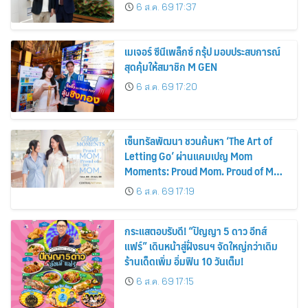
รถยนต์ MPV ระดับพรีเมียม เข้ากับ
6 ส.ค. 69 17:37
พลังงานแสงอาทิตย์ภายในบ้าน
เมเจอร์ ซีนีเพล็กซ์ กรุ้ป มอบประสบการณ์
สุดคุ้มให้สมาชิก M GEN
6 ส.ค. 69 17:20
เซ็นทรัลพัฒนา ชวนค้นหา ‘The Art of
Letting Go’ ผ่านแคมเปญ Mom
Moments: Proud Mom. Proud of My
Mom.
6 ส.ค. 69 17:19
กระแสตอบรับดี! “ปัญญา 5 ดาว อีทส์
แฟร์” เดินหน้าสู่ฝั่งธนฯ จัดใหญ่กว่าเดิม
ร้านเด็ดเพิ่ม อิ่มฟิน 10 วันเต็ม!
6 ส.ค. 69 17:15