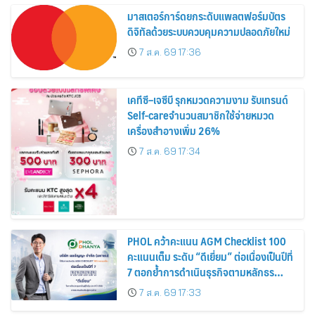
มาสเตอร์การ์ดยกระดับแพลตฟอร์มบัตร
ดิจิทัลด้วยระบบควบคุมความปลอดภัยใหม่
7 ส.ค. 69 17:36
เคทีซี–เจซีบี รุกหมวดความงาม รับเทรนด์
Self-careจำนวนสมาชิกใช้จ่ายหมวด
เครื่องสำอางเพิ่ม 26%
7 ส.ค. 69 17:34
PHOL คว้าคะแนน AGM Checklist 100
คะแนนเต็ม ระดับ “ดีเยี่ยม” ต่อเนื่องเป็นปีที่
7 ตอกย้ำการดำเนินธุรกิจตามหลักธร
รมาภิบาล โปร่งใส สร้างความเชื่อมั่นผู้ถือ
7 ส.ค. 69 17:33
หุ้น