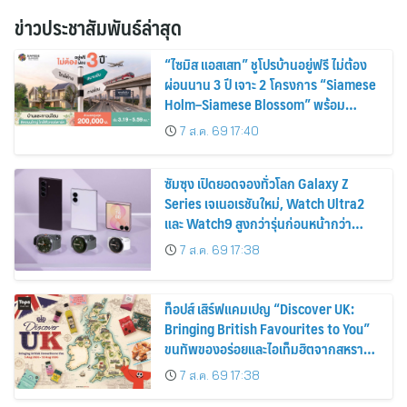
ข่าวประชาสัมพันธ์ล่าสุด
“ไซมิส แอสเสท” ชูโปรบ้านอยู่ฟรี ไม่ต้อง
ผ่อนนาน 3 ปี เจาะ 2 โครงการ “Siamese
Holm–Siamese Blossom” พร้อม
ส่วนลดและสิทธิพิเศษถึง 31 สิงหาคม
7 ส.ค. 69 17:40
2569
ซัมซุง เปิดยอดจองทั่วโลก Galaxy Z
Series เจเนอเรชันใหม่, Watch Ultra2
และ Watch9 สูงกว่ารุ่นก่อนหน้ากว่า
30%
7 ส.ค. 69 17:38
ท็อปส์ เสิร์ฟแคมเปญ “Discover UK:
Bringing British Favourites to You”
ขนทัพของอร่อยและไอเท็มฮิตจากสหราช
อาณาจักร ส่งตรงถึงมือตั้งแต่วันนี้ – 18
7 ส.ค. 69 17:38
สิงหาคมนี้