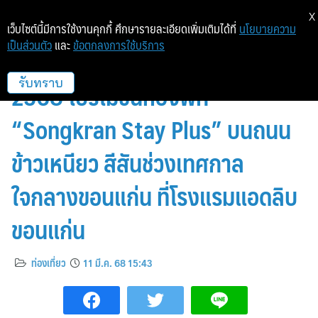
X
เว็บไซต์นี้มีการใช้งานคุกกี้ ศึกษารายละเอียดเพิ่มเติมได้ที่
นโยบายความ
เป็นส่วนตัว
และ
ข้อตกลงการใช้บริการ
พักผ่อนช่วงเทศกาลสงกรานต์
2568 โปรโมชั่นห้องพัก
รับทราบ
“Songkran Stay Plus” บนถนน
ข้าวเหนียว สีสันช่วงเทศกาล
ใจกลางขอนแก่น ที่โรงแรมแอดลิบ
ขอนแก่น
ท่องเที่ยว
11 มี.ค. 68 15:43