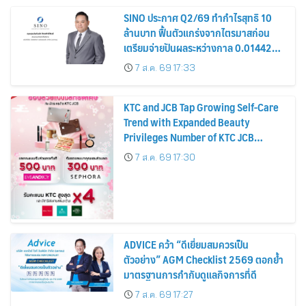
SINO ประกาศ Q2/69 ทำกำไรสุทธิ 10
ล้านบาท ฟื้นตัวแกร่งจากไตรมาสก่อน
เตรียมจ่ายปันผลระหว่างกาล 0.014423
บาทต่อหุ้น ครึ่งปีหลังมุ่งเติบโตต่อเนื่อง
7 ส.ค. 69 17:33
KTC and JCB Tap Growing Self-Care
Trend with Expanded Beauty
Privileges Number of KTC JCB
Cardmembers Spending on
7 ส.ค. 69 17:30
Cosmetics Rises 26%
ADVICE คว้า “ดีเยี่ยมสมควรเป็น
ตัวอย่าง” AGM Checklist 2569 ตอกย้ำ
มาตรฐานการกำกับดูแลกิจการที่ดี
7 ส.ค. 69 17:27