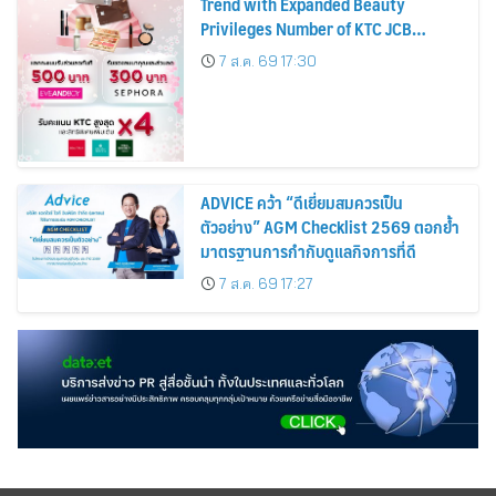
Trend with Expanded Beauty
Privileges Number of KTC JCB
Cardmembers Spending on
7 ส.ค. 69 17:30
Cosmetics Rises 26%
ADVICE คว้า “ดีเยี่ยมสมควรเป็น
ตัวอย่าง” AGM Checklist 2569 ตอกย้ำ
มาตรฐานการกำกับดูแลกิจการที่ดี
7 ส.ค. 69 17:27