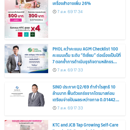
เครื่องสำอางเพิ่ม 26%
7 ส.ค. 69 17:34
PHOL คว้าคะแนน AGM Checklist 100
คะแนนเต็ม ระดับ “ดีเยี่ยม” ต่อเนื่องเป็นปีที่
7 ตอกย้ำการดำเนินธุรกิจตามหลักธร
รมาภิบาล โปร่งใส สร้างความเชื่อมั่นผู้ถือ
7 ส.ค. 69 17:33
หุ้น
SINO ประกาศ Q2/69 ทำกำไรสุทธิ 10
ล้านบาท ฟื้นตัวแกร่งจากไตรมาสก่อน
เตรียมจ่ายปันผลระหว่างกาล 0.014423
บาทต่อหุ้น ครึ่งปีหลังมุ่งเติบโตต่อเนื่อง
7 ส.ค. 69 17:33
KTC and JCB Tap Growing Self-Care