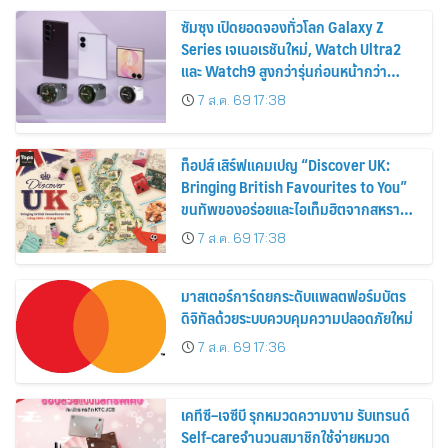
ซัมซุง เปิดยอดจองทั่วโลก Galaxy Z
Series เจเนอเรชันใหม่, Watch Ultra2
และ Watch9 สูงกว่ารุ่นก่อนหน้ากว่า
30%
7 ส.ค. 69 17:38
ท็อปส์ เสิร์ฟแคมเปญ “Discover UK:
Bringing British Favourites to You”
ขนทัพของอร่อยและไอเท็มฮิตจากสหราช
อาณาจักร ส่งตรงถึงมือตั้งแต่วันนี้ – 18
7 ส.ค. 69 17:38
สิงหาคมนี้
มาสเตอร์การ์ดยกระดับแพลตฟอร์มบัตร
ดิจิทัลด้วยระบบควบคุมความปลอดภัยใหม่
7 ส.ค. 69 17:36
เคทีซี–เจซีบี รุกหมวดความงาม รับเทรนด์
Self-careจำนวนสมาชิกใช้จ่ายหมวด