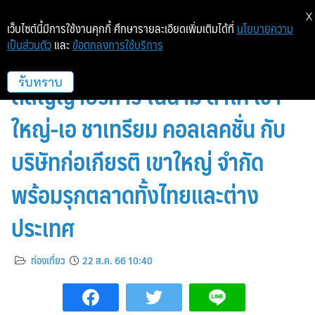
X
เว็บไซต์นี้มีการใช้งานคุกกี้ ศึกษารายละเอียดเพิ่มเติมได้ที่
นโยบายความ
เป็นส่วนตัว
และ
ข้อตกลงการใช้บริการ
ชาเทรียม ฮอสพิทอลลิตี้ จับมือเซ็น
ต์สัญญาบริหาร ในนาม ลาโค่ เขา
รับทราบ
ใหญ่-เอ ชาเทรียม คอลเลคชั่น กับ
บริษัทก่อเกียรติ เขาใหญ่ จำกัด
พร้อมรุกตลาดทั้งไทยและต่าง
ประเทศ
ท่องเที่ยว
22 ส.ค. 66 10:40