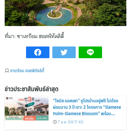
ที่มา:
ชาเทรียม ฮอสพิทัลลิตี้
ชาเทรียม ฮอสพิทัลลิตี้
ข่าวประชาสัมพันธ์ล่าสุด
“ไซมิส แอสเสท” ชูโปรบ้านอยู่ฟรี ไม่ต้อง
ผ่อนนาน 3 ปี เจาะ 2 โครงการ “Siamese
Holm–Siamese Blossom” พร้อม
ส่วนลดและสิทธิพิเศษถึง 31 สิงหาคม
7 ส.ค. 69 17:40
2569