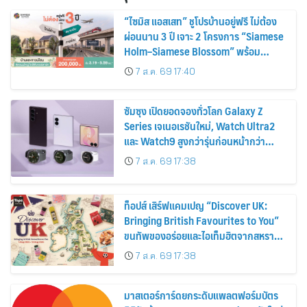
“ไซมิส แอสเสท” ชูโปรบ้านอยู่ฟรี ไม่ต้อง
ผ่อนนาน 3 ปี เจาะ 2 โครงการ “Siamese
Holm–Siamese Blossom” พร้อม
ส่วนลดและสิทธิพิเศษถึง 31 สิงหาคม
7 ส.ค. 69 17:40
2569
ซัมซุง เปิดยอดจองทั่วโลก Galaxy Z
Series เจเนอเรชันใหม่, Watch Ultra2
และ Watch9 สูงกว่ารุ่นก่อนหน้ากว่า
30%
7 ส.ค. 69 17:38
ท็อปส์ เสิร์ฟแคมเปญ “Discover UK:
Bringing British Favourites to You”
ขนทัพของอร่อยและไอเท็มฮิตจากสหราช
อาณาจักร ส่งตรงถึงมือตั้งแต่วันนี้ – 18
7 ส.ค. 69 17:38
สิงหาคมนี้
มาสเตอร์การ์ดยกระดับแพลตฟอร์มบัตร