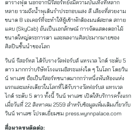
ตารางฟุต นอกจากนี้รีสอร์ทยังมีความบันเทิงที่หลาก
หลาย รวมถึงน้ำพุเต้นรำประกอบแสง สี เสียงที่สวยงาม
ขนาด 8 เอเคอร์ที่จะทำให้ผู้เข้าพักต้องมนต์สะกด สกาย
แคบ (SkyCab) อันเป็นเอกลักษณ์ การจัดแสดงดอกไม้
ขนาดใหญ่ตระการตา และผลงานศิลปะมากมายของ
ศิลปินชั้นนำของโลก
วินน์ รีสอร์ทส ได้รับรางวัลฟอร์บส์ แทรเวล ไกด์ ระดับ 5
ดาว มากกว่าบริษัทโรงแรมอิสระแห่งใด ๆ ในโลก โดยวิน
น์ พาเลซ ถือเป็นรีสอร์ทขนาดมากกว่าหนึ่งพันห้องแห่ง
แรกและแห่งเดียวในโลกที่ได้รับรางวัลฟอร์บส แทรเวล
ไกด์ ระดับ 5 ดาว ทั้งนี้ วินน์ พาเลซ เปิดให้บริการครั้งแรก
เมื่อวันที่ 22 สิงหาคม 2559 สำหรับข้อมูลเพิ่มเติมเกี่ยวกับ
วินน์ พาเลซ โปรดเยี่ยมชม press.wynnpalace.com
สื่อมวลชนติดต่อ: