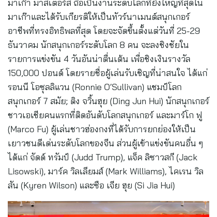
มาเก๊า มาสเตอร์ส ถือเป็นงานระดับโลกที่ยิ่งใหญ่ที่สุดใน
มาเก๊าและได้รับเกียรติให้เป็นทัวร์นาเมนต์สนุกเกอร์
อาชีพที่ทรงอิทธิพลที่สุด โดยจะจัดขึ้นตั้งแต่วันที่ 25-29
ธันวาคม นักสนุกเกอร์ระดับโลก 8 คน จะลงชิงชัยใน
รายการแข่งขัน 4 วันอันน่าตื่นเต้น เพื่อชิงเงินรางวัล
150,000 ปอนด์ โดยรายชื่อผู้เล่นรับเชิญที่น่าสนใจ ได้แก่
รอนนี โอซุลลิแวน (Ronnie O’Sullivan) แชมป์โลก
สนุกเกอร์ 7 สมัย; ติง จวิ้นฮุย (Ding Jun Hui) นักสนุกเกอร์
ชาวเอเชียคนแรกที่ติดอันดับโลกสนุกเกอร์ และมาร์โก ฟู
(Marco Fu) ผู้เล่นชาวฮ่องกงที่ได้รับการยกย่องให้เป็น
เยาวชนดีเด่นระดับโลกของจีน ส่วนผู้เข้าแข่งขันคนอื่น ๆ
ได้แก่ จัดด์ ทรัมป์ (Judd Trump), แจ็ค ลิซาวสกี (Jack
Lisowski), มาร์ค วิลเลียมส์ (Mark Williams), ไคเรน วิล
สัน (Kyren Wilson) และซือ เจีย ฮุย (Si Jia Hui)