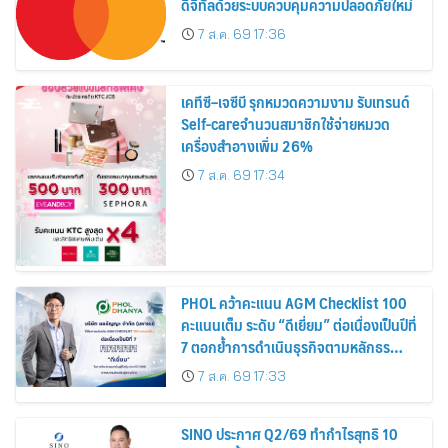
ดิจิทัลด้วยระบบควบคุมความปลอดภัยใหม่
7 ส.ค. 69 17:36
เคทีซี–เจซีบี รุกหมวดความงาม รับเทรนด์
Self-careจำนวนสมาชิกใช้จ่ายหมวด
เครื่องสำอางเพิ่ม 26%
7 ส.ค. 69 17:34
PHOL คว้าคะแนน AGM Checklist 100
คะแนนเต็ม ระดับ “ดีเยี่ยม” ต่อเนื่องเป็นปีที่
7 ตอกย้ำการดำเนินธุรกิจตามหลักธร
รมาภิบาล โปร่งใส สร้างความเชื่อมั่นผู้ถือ
7 ส.ค. 69 17:33
หุ้น
SINO ประกาศ Q2/69 ทำกำไรสุทธิ 10