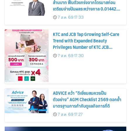
ล้านบาท ฟื้นตัวแกร่งจากไตรมาสก่อน
เตรียมจ่ายปันผลระหว่างกาล 0.014423
บาทต่อหุ้น ครึ่งปีหลังมุ่งเติบโตต่อเนื่อง
7 ส.ค. 69 17:33
KTC and JCB Tap Growing Self-Care
Trend with Expanded Beauty
Privileges Number of KTC JCB
Cardmembers Spending on
7 ส.ค. 69 17:30
Cosmetics Rises 26%
ADVICE คว้า “ดีเยี่ยมสมควรเป็น
ตัวอย่าง” AGM Checklist 2569 ตอกย้ำ
มาตรฐานการกำกับดูแลกิจการที่ดี
7 ส.ค. 69 17:27