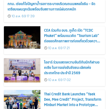
กทม. เร่งแก้ไขปัญหาน้ำรอการระบายบริเวณถนนพหลโยธิน – จัด
เตรียมแผนฉุกเฉินพร้อมรับสถานการณ์ฝนตกหนัก
10 ส.ค. 69 17:39
CEA ร่วมกับ อบจ. ภูเก็ต เปิด “TCDC
Phuket” พร้อมแนวคิด “Tourism Lab”
ต่อยอดศักยภาพการท่องเที่ยวด้วยความ
คิดสร้างสรรค์ ขับเคลื่อนเศรษฐกิจ
10 ส.ค. 69 17:21
สร้างสรรค์ของภูเก็ต
โออาร์ ร่วมแสดงความยินดีกับนักกีฬาบอ
คเซีย ในการแข่งขันชิงชนะเลิศแห่ง
ประเทศไทย ประจำปี 2569
10 ส.ค. 69 17:02
Thai Credit Bank Launches “Yaek
Dee, Mee Credit” Project, Transform
Minburi Market into a Prototype