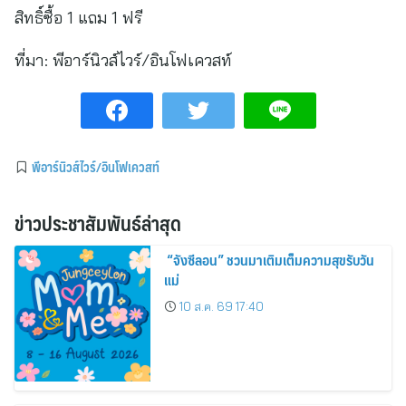
สิทธิ์ซื้อ 1 แถม 1 ฟรี
ที่มา:
พีอาร์นิวส์ไวร์/อินโฟเควสท์
พีอาร์นิวส์ไวร์/อินโฟเควสท์
ข่าวประชาสัมพันธ์ล่าสุด
“จังซีลอน” ชวนมาเติมเต็มความสุขรับวัน
แม่
10 ส.ค. 69 17:40