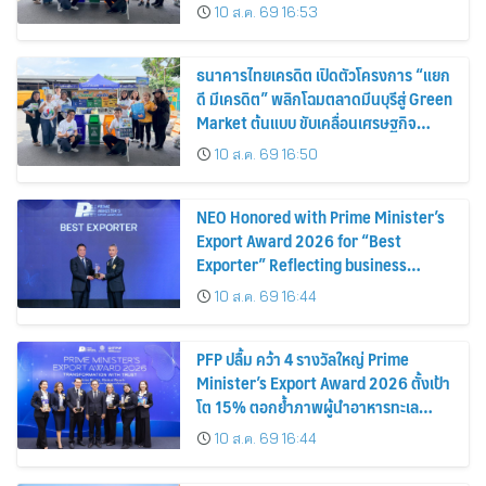
Green Market, Driving the Circular
10 ส.ค. 69 16:53
Economy and Turning Waste into
Extra Income for Vendors
ธนาคารไทยเครดิต เปิดตัวโครงการ “แยก
ดี มีเครดิต” พลิกโฉมตลาดมีนบุรีสู่ Green
Market ต้นแบบ ขับเคลื่อนเศรษฐกิจ
หมุนเวียน พลิกขยะสร้างรายได้เสริมให้ผู้
10 ส.ค. 69 16:50
ค้า
NEO Honored with Prime Minister’s
Export Award 2026 for “Best
Exporter” Reflecting business
excellence, elevating Thai products
10 ส.ค. 69 16:44
globally
PFP ปลื้ม คว้า 4 รางวัลใหญ่ Prime
Minister’s Export Award 2026 ตั้งเป้า
โต 15% ตอกย้ำภาพผู้นำอาหารทะเล
แปรรูป
10 ส.ค. 69 16:44