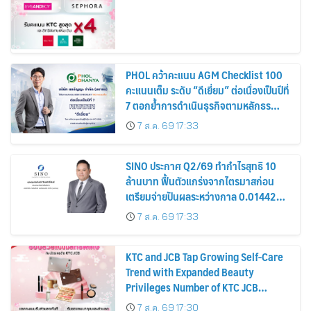
PHOL คว้าคะแนน AGM Checklist 100
คะแนนเต็ม ระดับ “ดีเยี่ยม” ต่อเนื่องเป็นปีที่
7 ตอกย้ำการดำเนินธุรกิจตามหลักธร
รมาภิบาล โปร่งใส สร้างความเชื่อมั่นผู้ถือ
7 ส.ค. 69 17:33
หุ้น
SINO ประกาศ Q2/69 ทำกำไรสุทธิ 10
ล้านบาท ฟื้นตัวแกร่งจากไตรมาสก่อน
เตรียมจ่ายปันผลระหว่างกาล 0.014423
บาทต่อหุ้น ครึ่งปีหลังมุ่งเติบโตต่อเนื่อง
7 ส.ค. 69 17:33
KTC and JCB Tap Growing Self-Care
Trend with Expanded Beauty
Privileges Number of KTC JCB
Cardmembers Spending on
7 ส.ค. 69 17:30