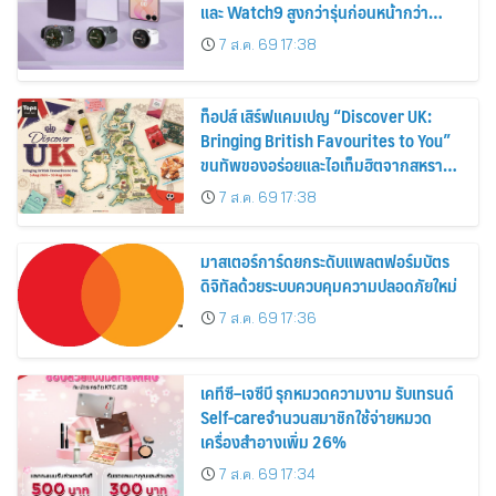
และ Watch9 สูงกว่ารุ่นก่อนหน้ากว่า
30%
7 ส.ค. 69 17:38
ท็อปส์ เสิร์ฟแคมเปญ “Discover UK:
Bringing British Favourites to You”
ขนทัพของอร่อยและไอเท็มฮิตจากสหราช
อาณาจักร ส่งตรงถึงมือตั้งแต่วันนี้ – 18
7 ส.ค. 69 17:38
สิงหาคมนี้
มาสเตอร์การ์ดยกระดับแพลตฟอร์มบัตร
ดิจิทัลด้วยระบบควบคุมความปลอดภัยใหม่
7 ส.ค. 69 17:36
เคทีซี–เจซีบี รุกหมวดความงาม รับเทรนด์
Self-careจำนวนสมาชิกใช้จ่ายหมวด
เครื่องสำอางเพิ่ม 26%
7 ส.ค. 69 17:34