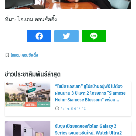
ที่มา:
ไอแอม คอนซัลติ้ง
ไอแอม คอนซัลติ้ง
ข่าวประชาสัมพันธ์ล่าสุด
“ไซมิส แอสเสท” ชูโปรบ้านอยู่ฟรี ไม่ต้อง
ผ่อนนาน 3 ปี เจาะ 2 โครงการ “Siamese
Holm–Siamese Blossom” พร้อม
ส่วนลดและสิทธิพิเศษถึง 31 สิงหาคม
7 ส.ค. 69 17:40
2569
ซัมซุง เปิดยอดจองทั่วโลก Galaxy Z
Series เจเนอเรชันใหม่, Watch Ultra2