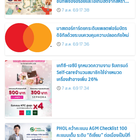
ขนทัพของอร่อยและไอเท็มฮิตจากสหราช
อาณาจักร ส่งตรงถึงมือตั้งแต่วันนี้ – 18
7 ส.ค. 69 17:38
สิงหาคมนี้
มาสเตอร์การ์ดยกระดับแพลตฟอร์มบัตร
ดิจิทัลด้วยระบบควบคุมความปลอดภัยใหม่
7 ส.ค. 69 17:36
เคทีซี–เจซีบี รุกหมวดความงาม รับเทรนด์
Self-careจำนวนสมาชิกใช้จ่ายหมวด
เครื่องสำอางเพิ่ม 26%
7 ส.ค. 69 17:34
PHOL คว้าคะแนน AGM Checklist 100
คะแนนเต็ม ระดับ “ดีเยี่ยม” ต่อเนื่องเป็นปีที่