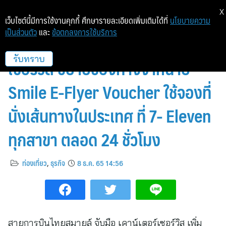
X
เว็บไซต์นี้มีการใช้งานคุกกี้ ศึกษารายละเอียดเพิ่มเติมได้ที่
นโยบายความ
เป็นส่วนตัว
และ
ข้อตกลงการใช้บริการ
ไทยสมายล์ จับมือ เคาน์เตอร์
เซอร์วิส ขยายช่องทางจำหน่าย
รับทราบ
Smile E-Flyer Voucher ใช้จองที่
นั่งเส้นทางในประเทศ ที่ 7- Eleven
ทุกสาขา ตลอด 24 ชั่วโมง
ท่องเที่ยว
,
ธุรกิจ
8 ธ.ค. 65 14:56
สายการบินไทยสมายล์ จับมือ เคาน์เตอร์เซอร์วิส เพิ่ม