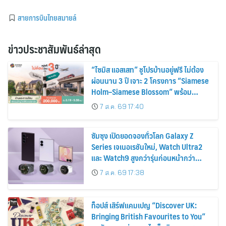
สายการบินไทยสมายล์
ข่าวประชาสัมพันธ์ล่าสุด
“ไซมิส แอสเสท” ชูโปรบ้านอยู่ฟรี ไม่ต้อง
ผ่อนนาน 3 ปี เจาะ 2 โครงการ “Siamese
Holm–Siamese Blossom” พร้อม
ส่วนลดและสิทธิพิเศษถึง 31 สิงหาคม
7 ส.ค. 69 17:40
2569
ซัมซุง เปิดยอดจองทั่วโลก Galaxy Z
Series เจเนอเรชันใหม่, Watch Ultra2
และ Watch9 สูงกว่ารุ่นก่อนหน้ากว่า
30%
7 ส.ค. 69 17:38
ท็อปส์ เสิร์ฟแคมเปญ “Discover UK:
Bringing British Favourites to You”