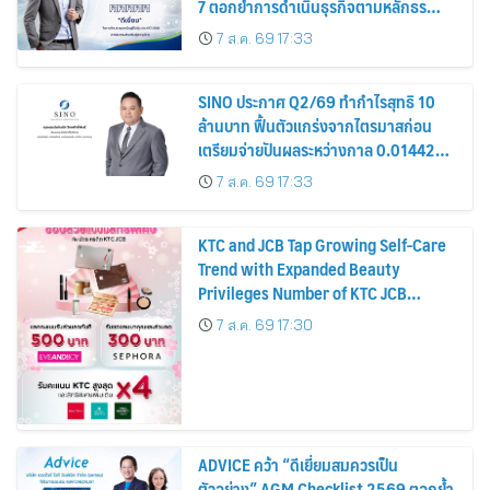
7 ตอกย้ำการดำเนินธุรกิจตามหลักธร
รมาภิบาล โปร่งใส สร้างความเชื่อมั่นผู้ถือ
7 ส.ค. 69 17:33
หุ้น
SINO ประกาศ Q2/69 ทำกำไรสุทธิ 10
ล้านบาท ฟื้นตัวแกร่งจากไตรมาสก่อน
เตรียมจ่ายปันผลระหว่างกาล 0.014423
บาทต่อหุ้น ครึ่งปีหลังมุ่งเติบโตต่อเนื่อง
7 ส.ค. 69 17:33
KTC and JCB Tap Growing Self-Care
Trend with Expanded Beauty
Privileges Number of KTC JCB
Cardmembers Spending on
7 ส.ค. 69 17:30
Cosmetics Rises 26%
ADVICE คว้า “ดีเยี่ยมสมควรเป็น
ตัวอย่าง” AGM Checklist 2569 ตอกย้ำ