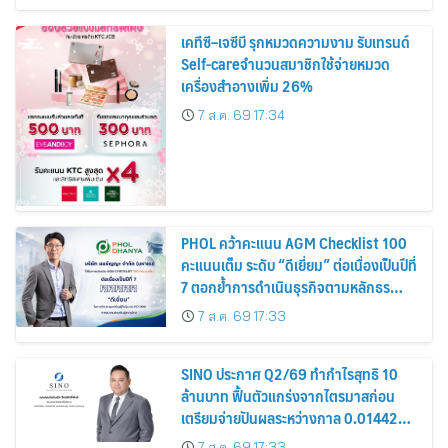
เคทีซี–เจซีบี รุกหมวดความงาม รับเทรนด์
Self-careจำนวนสมาชิกใช้จ่ายหมวด
เครื่องสำอางเพิ่ม 26%
7 ส.ค. 69 17:34
PHOL คว้าคะแนน AGM Checklist 100
คะแนนเต็ม ระดับ “ดีเยี่ยม” ต่อเนื่องเป็นปีที่
7 ตอกย้ำการดำเนินธุรกิจตามหลักธร
รมาภิบาล โปร่งใส สร้างความเชื่อมั่นผู้ถือ
7 ส.ค. 69 17:33
หุ้น
SINO ประกาศ Q2/69 ทำกำไรสุทธิ 10
ล้านบาท ฟื้นตัวแกร่งจากไตรมาสก่อน
เตรียมจ่ายปันผลระหว่างกาล 0.014423
บาทต่อหุ้น ครึ่งปีหลังมุ่งเติบโตต่อเนื่อง
7 ส.ค. 69 17:33