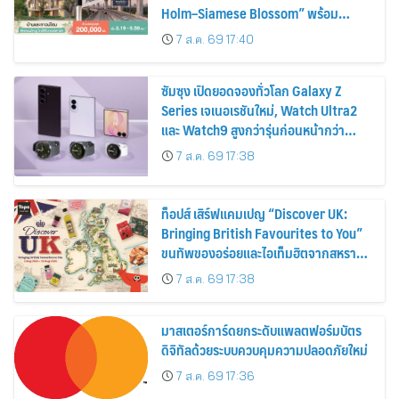
Holm–Siamese Blossom” พร้อม
ส่วนลดและสิทธิพิเศษถึง 31 สิงหาคม
7 ส.ค. 69 17:40
2569
ซัมซุง เปิดยอดจองทั่วโลก Galaxy Z
Series เจเนอเรชันใหม่, Watch Ultra2
และ Watch9 สูงกว่ารุ่นก่อนหน้ากว่า
30%
7 ส.ค. 69 17:38
ท็อปส์ เสิร์ฟแคมเปญ “Discover UK:
Bringing British Favourites to You”
ขนทัพของอร่อยและไอเท็มฮิตจากสหราช
อาณาจักร ส่งตรงถึงมือตั้งแต่วันนี้ – 18
7 ส.ค. 69 17:38
สิงหาคมนี้
มาสเตอร์การ์ดยกระดับแพลตฟอร์มบัตร
ดิจิทัลด้วยระบบควบคุมความปลอดภัยใหม่
7 ส.ค. 69 17:36