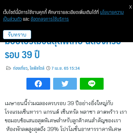
X
เว็บไซต์นี้มีการใช้งานคุกกี้ ศึกษารายละเอียดเพิ่มเติมได้ที่
นโยบายความ
เป็นส่วนตัว
และ
ข้อตกลงการใช้บริการ
โรงแรมเซ็นทารา แกรนด์ ลาดพร้าว
มอบโปรโมชั่นสุดพิเศษ ฉลองครบ
รับทราบ
รอบ 39 ปี
ท่องเที่ยว
,
ไลฟ์สไตล์
7 เม.ย. 65 15:34
เมษายนนี้ร่วมฉลองครบรอบ 39 ปีอย่างยิ่งใหญ่กับ
โรงแรมเซ็นทารา แกรนด์ เซ็นทรัล พลาซา ลาดพร้าว เรา
ขอมอบข้อเสนอสุดพิเศษสำหรับลูกค้าคนสำคัญของเรา
ห้องพักลดสูงสุดถึง 39% โปรโมชั่นอาหารราคาพิเศษ