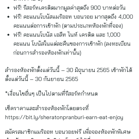
ฟรี! รีสอร์ทเครดิตมากมูลค่าสุดถึง 900 บาทต่อวัน
ฟรี! คะแนนโบนัสแมริออท บอนวอย มากสุดถึง 4,000
คะแนนต่อการเข้าพัก (ตามประเภทห้องพักที่จอง)
ฟรี! คะแนนโบนัส เอลีท ไนท์ เครดิต และ 1,000
คะแนน โบนัสในแต่ละคืนของการเข้าพัก (ลงทะเบียน
ก่อนการสำรองห้องพักเท่านั้น)
สำรองห้องพักตั้งแต่วันนี้ – 30 มิถุนายน 2565 เข้าพักได้
ตั้งแต่วันนี้ – 30 กันยายน 2565
*เงื่อนไขอื่นๆ เป็นไปตามที่รีสอร์ทกำหนด
เช็คราคาและสำรองห้องพักโดยตรงที่
https://bit.ly/sheratonpranburi-earn-eat-enjoy
สมัครสมาชิกแมริออท บอนวอยฟรี เพื่อจองห้องพักพิเศษ