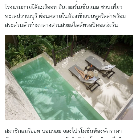
โรงแรมภายใต้แมริออท อินเตอร์เนชั่นแนล ชวนเที่ยว
ทะเลปราณบุรี ผ่อนคลายในห้องพักแบบพูลวิลล่าพร้อม
สระส่วนตัวท่ามกลางสวนสวยสไตล์ทรอปิคอลร่มรื่น
สมาชิกแมริออท บอนวอย จองโปรโมชั่นห้องพักราคา