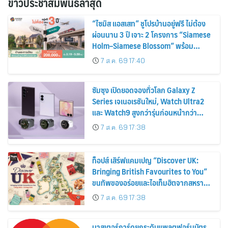
ข่าวประชาสัมพันธ์ล่าสุด
“ไซมิส แอสเสท” ชูโปรบ้านอยู่ฟรี ไม่ต้อง
ผ่อนนาน 3 ปี เจาะ 2 โครงการ “Siamese
Holm–Siamese Blossom” พร้อม
ส่วนลดและสิทธิพิเศษถึง 31 สิงหาคม
7 ส.ค. 69 17:40
2569
ซัมซุง เปิดยอดจองทั่วโลก Galaxy Z
Series เจเนอเรชันใหม่, Watch Ultra2
และ Watch9 สูงกว่ารุ่นก่อนหน้ากว่า
30%
7 ส.ค. 69 17:38
ท็อปส์ เสิร์ฟแคมเปญ “Discover UK:
Bringing British Favourites to You”
ขนทัพของอร่อยและไอเท็มฮิตจากสหราช
อาณาจักร ส่งตรงถึงมือตั้งแต่วันนี้ – 18
7 ส.ค. 69 17:38
สิงหาคมนี้
มาสเตอร์การ์ดยกระดับแพลตฟอร์มบัตร