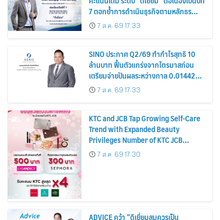
คะแนนเต็ม ระดับ “ดีเยี่ยม” ต่อเนื่องเป็นปีที่
7 ตอกย้ำการดำเนินธุรกิจตามหลักธร
รมาภิบาล โปร่งใส สร้างความเชื่อมั่นผู้ถือ
7 ส.ค. 69 17:33
หุ้น
SINO ประกาศ Q2/69 ทำกำไรสุทธิ 10
ล้านบาท ฟื้นตัวแกร่งจากไตรมาสก่อน
เตรียมจ่ายปันผลระหว่างกาล 0.014423
บาทต่อหุ้น ครึ่งปีหลังมุ่งเติบโตต่อเนื่อง
7 ส.ค. 69 17:33
KTC and JCB Tap Growing Self-Care
Trend with Expanded Beauty
Privileges Number of KTC JCB
Cardmembers Spending on
7 ส.ค. 69 17:30
Cosmetics Rises 26%
ADVICE คว้า “ดีเยี่ยมสมควรเป็น