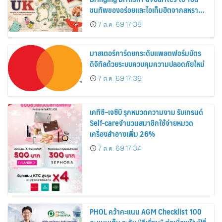
ขนทัพของอร่อยและไอเท็มฮิตจากสหราช
อาณาจักร ส่งตรงถึงมือตั้งแต่วันนี้ – 18
7 ส.ค. 69 17:38
สิงหาคมนี้
มาสเตอร์การ์ดยกระดับแพลตฟอร์มบัตร
ดิจิทัลด้วยระบบควบคุมความปลอดภัยใหม่
7 ส.ค. 69 17:36
เคทีซี–เจซีบี รุกหมวดความงาม รับเทรนด์
Self-careจำนวนสมาชิกใช้จ่ายหมวด
เครื่องสำอางเพิ่ม 26%
7 ส.ค. 69 17:34
PHOL คว้าคะแนน AGM Checklist 100