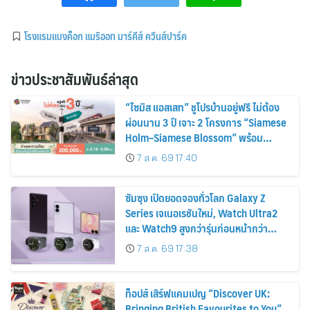
โรงแรมแบงค็อก แมริออท มาร์คีส์ ควีนส์ปาร์ค
ข่าวประชาสัมพันธ์ล่าสุด
“ไซมิส แอสเสท” ชูโปรบ้านอยู่ฟรี ไม่ต้อง
ผ่อนนาน 3 ปี เจาะ 2 โครงการ “Siamese
Holm–Siamese Blossom” พร้อม
ส่วนลดและสิทธิพิเศษถึง 31 สิงหาคม
7 ส.ค. 69 17:40
2569
ซัมซุง เปิดยอดจองทั่วโลก Galaxy Z
Series เจเนอเรชันใหม่, Watch Ultra2
และ Watch9 สูงกว่ารุ่นก่อนหน้ากว่า
30%
7 ส.ค. 69 17:38
ท็อปส์ เสิร์ฟแคมเปญ “Discover UK:
Bringing British Favourites to You”