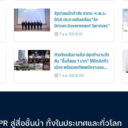
รัฐบาลผนึกกำลัง สวทช.-ก.พ.ร.-
DGA ประกาศขับเคลื่อน“AI-
Driven Government Services”
7 ส.ค. 69 8:10
ตัวจริงกลับมาแล้ว! ปลุกตำนานวัต
สัน “ชิ้นที่สอง 1 บาท” ให้คึกคักทั่ว
เมือง พร้อมยกทัพพนักงานออกส
เต็ปกลางสวนลุมฯ
7 ส.ค. 69 8:09