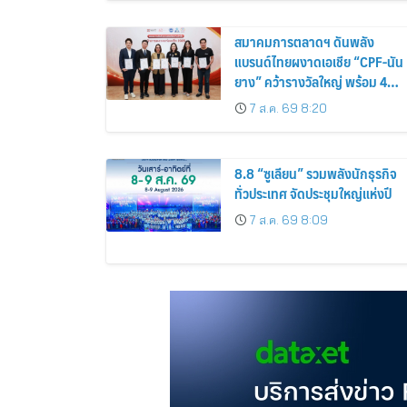
สมาคมการตลาดฯ ดันพลัง
แบรนด์ไทยผงาดเอเชีย “CPF-นัน
ยาง” คว้ารางวัลใหญ่ พร้อม 4
นักการตลาดไทยกวาดรางวัล
7 ส.ค. 69 8:20
บุคคลเวที AMF AMEA & YWN
2026
8.8 “ซูเลียน” รวมพลังนักธุรกิจ
ทั่วประเทศ จัดประชุมใหญ่แห่งปี
7 ส.ค. 69 8:09