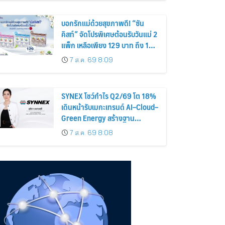
รายเดียวกัน
บอกรักแม่ด้วยสุขภาพดี! “ซัน
คิสท์” จัดโปรพิเศษต้อนรับวันแม่ 2
แพ็ก เหลือเพียง 129 บาท ถึง 12
ส.ค. นี้
7 ส.ค. 69 8:09
SYNEX โชว์กำไร Q2/69 โต 18%
เดินหน้ารับเมกะเทรนด์ AI–Cloud–
Green Energy สร้างฐาน
Recurring Revenue เร่งเครื่อง
7 ส.ค. 69 8:08
New Growth Engine รับการ
เติบโตระยะยาว พร้อมจ่ายปันผล
ระหว่างกาล 0.10 บาทต่อหุ้น