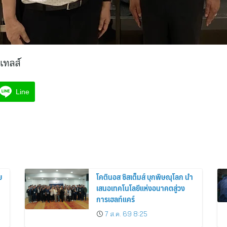
เทลส์
Line
ย
โคตินอส ซิสเต็มส์ บุกพิษณุโลก นำ
เสนอเทคโนโลยีแห่งอนาคตสู่วง
การเฮลท์แคร์
7 ส.ค. 69 8:25