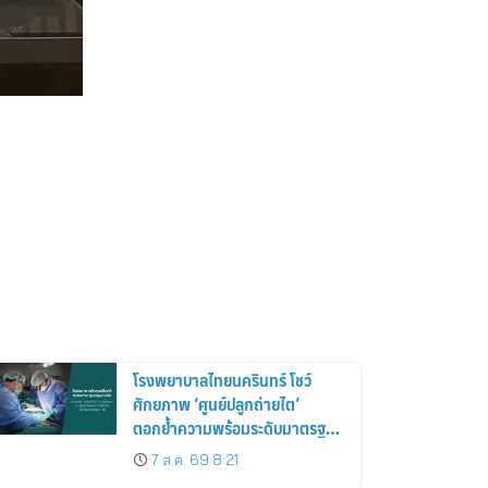
โรงพยาบาลไทยนครินทร์ โชว์
ศักยภาพ ‘ศูนย์ปลูกถ่ายไต’
ตอกย้ำความพร้อมระดับมาตรฐาน
เดินหน้าผ่าตัดปลูกถ่ายไตสำเร็จ 2
7 ส.ค. 69 8:21
รายพร้อมกัน จากผู้บริจาคอวัยวะ