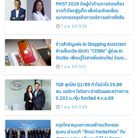
PHIST 2026 ดึงผู้นำด้านการท่องเที่ยว
จากทั่วโลกสู่ภูเก็ต เพื่อร่วมขับเคลื่อน
อนาคตของธุรกิจการบริการอย่างยั่งยืน
7 ส.ค. 69 9:56
ก้าวสำคัญแห่ง AI Shopping Assistant
ห้างเซ็นทรัล เปิดตัว “CENNI” ผู้ช่วย AI
อัจฉริยะ เพื่อนรู้ใจสายช้อปคนใหม่ ร่วมยก
ระดับประสบการณ์ช้อปปิ้งให้ง่ายขึ้นได้ ใน
7 ส.ค. 69 9:51
แชตเดียว
TQR สุดปัง! Q2/69 กำไรนิวไฮ 29.88
ลบ. บอร์ดฯ ใจดีเคาะจ่ายปันผลระหว่างกาล
0.203 บ./หุ้น รับทรัพย์ 4 ก.ย.69
7 ส.ค. 69 9:49
กรุงไทย หนุนเยาวชนสร้างนวัตกรรม
ชุมชน ผ่านเวที “ฮักแม่ Hackathon” ทีม