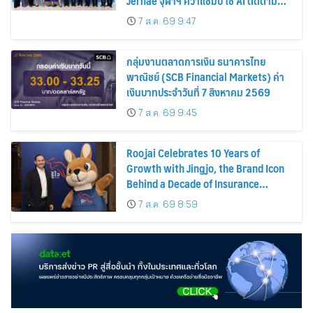
Jernae จุฬาฯ คว้าแชมป์ ใช้ AI ติดตาม
ทรัพย์สินสูญหาย
7 ส.ค. 69 9:47
กลุ่มงานตลาดการเงิน ธนาคารไทย
พาณิชย์ (SCB Financial Markets) ค่า
เงินบาทประจำวันที่ 7 สิงหาคม 2569
7 ส.ค. 69 9:45
Roojai Celebrates 10 Years of
Growth with Jingjo, the Brand Icon
Behind a Decade of Insurance
Innovation
7 ส.ค. 69 8:59