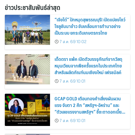
ข่าวประชาสัมพันธ์ล่าสุด
“เจียไต๋” ปักหมุดสุพรรณบุรี! เปิดแปลงโชว์
โซลูชันนาข้าว ขับเคลื่อนการทำนาอย่าง
เป็นระบบ ยกระดับเกษตรกรไทย
7 ส.ค. 69 10:02
เต็ดตรา แพ้ค เปิดตัวบรรจุภัณฑ์จากวัสดุ
หมุนเวียนจากพืชครั้งแรกในประเทศไทย
สำหรับผลิตภัณฑ์นมเชียงใหม่ เฟรชมิลค์
7 ส.ค. 69 10:01
GCAP GOLD เตือนทองคำเสี่ยงผันผวน
แรง จับตา 2 ศึก “สหรัฐฯ-อิหร่าน” และ
“ตัวเลขแรงงานสหรัฐฯ” ชี้ชะตาดอกเบี้ย
เฟด
7 ส.ค. 69 10:01