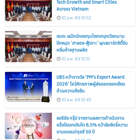
Tech Growth and Smart Cities
Across Vietnam
10 ส.ค. 69 10:52
อมตะ ผนึกนักลงทุนไฮเทคบุกเวียดนาม
ปักหมุด ‘ฮาลอง-ฟู้เถาะ’ ผุดสมาร์ทซิตี้รับ
คลื่นย้ายฐานผลิต
10 ส.ค. 69 10:51
UBS คว้ารางวัล ‘PM’s Export Award
2026’ โชว์ศักยภาพผู้ส่งออกยอดเยี่ยม
ด้านความยั่งยืน
10 ส.ค. 69 10:45
ลอรีอัล กรุ๊ป รายงานผลการดำเนินงาน
ครึ่งปีแรกเติบโต 6.5% คว้าลิขสิทธิ์ความ
งามแบรนด์กุชชี่ 50 ปี