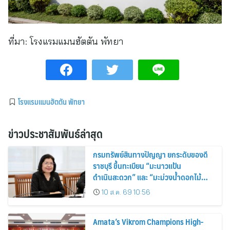
ที่มา:
โรงแรมแมนฮัตตัน พัทยา
โรงแรมแมนฮัตตัน พัทยา
ข่าวประชาสัมพันธ์ล่าสุด
กรมทรัพย์สินทางปัญญา ยกระดับของดี
ราชบุรี ขึ้นทะเบียน “มะนาวแป้น
ดำเนินสะดวก” และ “มะม่วงน้ำดอกไม้
ราชบุรี” เป็น GI น้องใหม่ เดินหน้าเพิ่ม
10 ส.ค. 69 10:56
มูลค่าเกษตรอัตลักษณ์ ขับเคลื่อน
เศรษฐกิจชุมชน
Amata’s Vikrom Champions High-