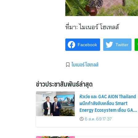
ที่มา:
ไมเนอร์ โฮเทลส์
Facebook
Twitter
ไมเนอร์ โฮเทลส์
ข่าวประชาสัมพันธ์ล่าสุด
หัวเว่ย และ GAC AION Thailand
ผนึกกำลังขับเคลื่อน Smart
Energy Ecosystem เชื่อม GAC
GN8 PHEV รถยนต์ MPV ระดับ
6 ส.ค. 69 17:37
พรีเมียม เข้ากับพลังงานแสง
อาทิตย์ภายในบ้าน