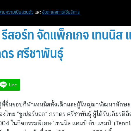
หน้าแรก
ท่องเที่ยว
ไอที
เศรษฐกิจ/การเงิน
ายความเป็นส่วนตัว
และ
ข้อตกลงการใช้บริการ
 รีสอร์ท จัดแพ็กเกจ เทนนิส แ
ร ศรีชาพันธุ์
Line
ู้ที่ชื่นชอบกีฬาเทนนิสทั้งเด็กและผู้ใหญ่มาพัฒนาทักษ
งไทย “ซูเปอร์บอล” ภราดร ศรีชาพันธุ์ ผู้ได้รับเกียรติ
2004 ในกิจกรรมพิเศษ ‘เทนนิส แคมป์ กับ แชมป์’ (Ten