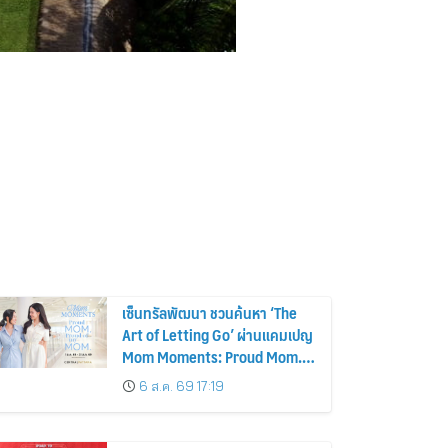
เซ็นทรัลพัฒนา ชวนค้นหา ‘The
Art of Letting Go’ ผ่านแคมเปญ
Mom Moments: Proud Mom.
Proud of My Mom.
6 ส.ค. 69 17:19