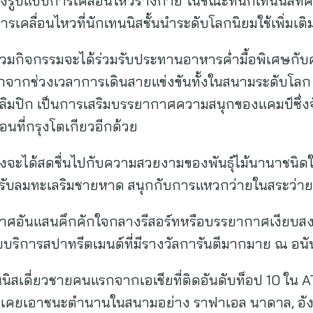
ึงรูปแบบการเคลื่อนไหวร่างกาย ในขณะที่นักเทนนิสที่ค
รเคลื่อนไหวที่นักเทนนิสชั้นนำระดับโลกนิยมใช้เพิ่มเติ
้ร่วมกิจกรรมจะได้ร่วมรับประทานอาหารค่ำมื้อพิเศษกับค
วมาจากช่วงเวลาการเดินสายแข่งขันทั้งในสนามระดับโล
ลิมปิก เป็นการเสริมบรรยากาศความสนุกของแคมป์ซึ่ง
อนที่กรุงโตเกียวอีกด้วย
ยังจะได้สดชื่นไปกับความสวยงามของพันธุ์ไม้นานาชนิดใ
คลื่นรับลมทะเลริมชายหาด สนุกกับการแหวกว่ายในสระว่า
ศอันแสนคึกคักใจกลางรีสอร์ทหรือบรรยากาศเงียบสงบ
กับบริการสปาทรีตเมนต์ที่มีรางวัลการันตีมากมาย ณ อน
ทนนิสเดี่ยวชายคนแรกจากเอเชียที่ติดอันดับท็อป 10 ใน
เคยเอาชนะตำนานในสนามอย่าง ราฟาเอล นาดาล, อังเดร