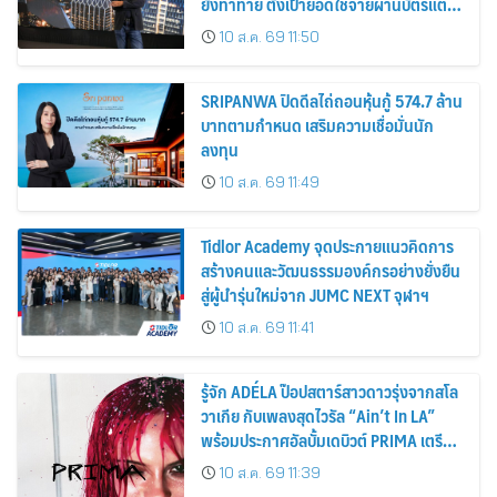
ยังท้าทาย ตั้งเป้ายอดใช้จ่ายผ่านบัตรแตะ
420,000 ล้านบาท
10 ส.ค. 69 11:50
SRIPANWA ปิดดีลไถ่ถอนหุ้นกู้ 574.7 ล้าน
บาทตามกำหนด เสริมความเชื่อมั่นนัก
ลงทุน
10 ส.ค. 69 11:49
Tidlor Academy จุดประกายแนวคิดการ
สร้างคนและวัฒนธรรมองค์กรอย่างยั่งยืน
สู่ผู้นำรุ่นใหม่จาก JUMC NEXT จุฬาฯ
10 ส.ค. 69 11:41
รู้จัก ADÉLA ป๊อปสตาร์สาวดาวรุ่งจากสโล
วาเกีย กับเพลงสุดไวรัล “Ain’t In LA”
พร้อมประกาศอัลบั้มเดบิวต์ PRIMA เตรียม
ปล่อย 4 ก.ย. นี้
10 ส.ค. 69 11:39