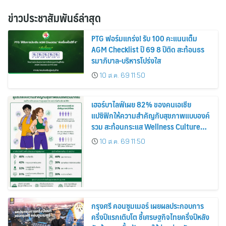
ข่าวประชาสัมพันธ์ล่าสุด
PTG ฟอร์มแกร่ง! รับ 100 คะแนนเต็ม
AGM Checklist ปี 69 8 ปีติด สะท้อนธร
รมาภิบาล-บริหารโปร่งใส
10 ส.ค. 69 11:50
เฮอร์บาไลฟ์เผย 82% ของคนเอเชีย
แปซิฟิกให้ความสำคัญกับสุขภาพแบบองค์
รวม สะท้อนกระแส Wellness Culture
เติบโตต่อเนื่อง
10 ส.ค. 69 11:50
กรุงศรี คอนซูมเมอร์ เผยผลประกอบการ
ครึ่งปีแรกเติบโต ชี้เศรษฐกิจไทยครึ่งปีหลัง