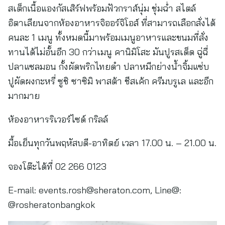
สเต็กเนื้อแองกัสเสิร์ฟพร้อมฟัวกราส์นุ่ม ชุ่มฉ่ำ สไตล์
อิตาเลียนจากห้องอาหารจิออร์จิโอส์ ที่สามารถเลือกสั่งได้
คนละ 1 เมนู ทั้งหมดนี้มาพร้อมเมนูอาหารและขนมที่สั่ง
ทานได้ไม่อั้นอีก 30 กว่าเมนู คานิมิโสะ มันปูรสเด็ด ฉู่ฉี่
ปลาแซลมอน กั้งผัดพริกไทยดำ ปลาหมีกย่างน้ำจิ้มแซ่บ
ปูผัดผงกะหรี่ ซูชิ ซาซิมิ พาสต้า ชีสเค้ก ครีมบรูเล และอีก
มากมาย
ห้องอาหารริเวอร์ไซด์ กริลล์
มื้อเย็นทุกวันพฤหัสบดี-อาทิตย์ เวลา 17.00 น. – 21.00 น.
จองโต๊ะได้ที่ 02 266 0123
E-mail:
events.rosh@sheraton.com
, Line@:
@rosheratonbangkok