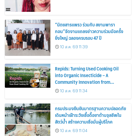
“นิตยสารแพรว ร่วมกับ สยามพารา
กอน”จัดงานแถลงข่าวความร่วมมือครั้ง
ยิ่งใหญ่ ฉลองครบรอบ 47 ปี
10 ส.ค. 69 11:39
Repids: Turning Used Cooking Oil
into Organic Insecticide – A
Community Innovation from
Chulalongkorn University
10 ส.ค. 69 11:34
กรมประมงยืนยันมาตรฐานความปลอดภัย
เดินหน้าเฝ้าระวังเชื้อดื้อยาต้านจุลชีพใน
สัตว์น้ำ สร้างความเชื่อมั่นผู้บริโภค
10 ส.ค. 69 11:04