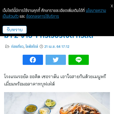
X
เว็บไซต์นี้มีการใช้งานคุกกี้ ศึกษารายละเอียดเพิ่มเติมได้ที่
นโยบายความ
เป็นส่วนตัว
และ
ข้อตกลงการใช้บริการ
ซีฟู๊ดบาร์บีคิวแบบอลาคาร์ทบุฟเฟ่ต์
มา 2 จ่าย 1 ที่ริเวอร์ไซด์ กริลล์
รับทราบ
ท่องเที่ยว
,
ไลฟ์สไตล์
21 เม.ย. 64 17:12
โรงแรมรอยัล ออคิด เชอราตัน เอาใจสายกินด้วยเมนูพรี
เมี่ยมพร้อมอลาคาทบุฟเฟ่ต์