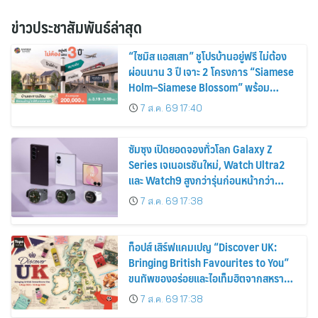
ข่าวประชาสัมพันธ์ล่าสุด
“ไซมิส แอสเสท” ชูโปรบ้านอยู่ฟรี ไม่ต้อง
ผ่อนนาน 3 ปี เจาะ 2 โครงการ “Siamese
Holm–Siamese Blossom” พร้อม
ส่วนลดและสิทธิพิเศษถึง 31 สิงหาคม
7 ส.ค. 69 17:40
2569
ซัมซุง เปิดยอดจองทั่วโลก Galaxy Z
Series เจเนอเรชันใหม่, Watch Ultra2
และ Watch9 สูงกว่ารุ่นก่อนหน้ากว่า
30%
7 ส.ค. 69 17:38
ท็อปส์ เสิร์ฟแคมเปญ “Discover UK:
Bringing British Favourites to You”
ขนทัพของอร่อยและไอเท็มฮิตจากสหราช
อาณาจักร ส่งตรงถึงมือตั้งแต่วันนี้ – 18
7 ส.ค. 69 17:38
สิงหาคมนี้