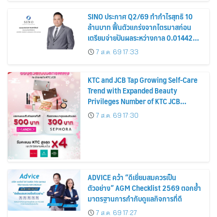
SINO ประกาศ Q2/69 ทำกำไรสุทธิ 10
ล้านบาท ฟื้นตัวแกร่งจากไตรมาสก่อน
เตรียมจ่ายปันผลระหว่างกาล 0.014423
บาทต่อหุ้น ครึ่งปีหลังมุ่งเติบโตต่อเนื่อง
7 ส.ค. 69 17:33
KTC and JCB Tap Growing Self-Care
Trend with Expanded Beauty
Privileges Number of KTC JCB
Cardmembers Spending on
7 ส.ค. 69 17:30
Cosmetics Rises 26%
ADVICE คว้า “ดีเยี่ยมสมควรเป็น
ตัวอย่าง” AGM Checklist 2569 ตอกย้ำ
มาตรฐานการกำกับดูแลกิจการที่ดี
7 ส.ค. 69 17:27