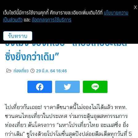
X
เว็บไซต์นี้มีการใช้งานคุกกี้ ศึกษารายละเอียดเพิ่มเติมได้ที่
นโยบายความ
เป็นส่วนตัว
และ
ข้อตกลงการใช้บริการ
ดีลพิเศษทุกวันที่ 5 ลดแรงแค่ 24
ชั่งโมง จองที่เว็บ “เที่ยวไทยอะเมส
รับทราบ
ซิ่งยิ่งกว่าเดิม”
ท่องเที่ยว
29 มี.ค. 64 16:46
ไปเที่ยวกันเถอะ! ราคาดีขนาดนี้ไม่จองไม่ได้แล้ว ททท.
ชวนคนไทยเที่ยวในประเทศ ร่วมกระตุ้นอุตสหกรรมการ
ท่องเที่ยว ดันโครงการ “มหาโปรเที่ยวไทย อะเมสซิ่ง ยิ่ง
กว่าเดิม” ชูโรงด้วยโปรโมชั่นสุดปังปล่อยดีลเด็ดทุกวันที่ 5