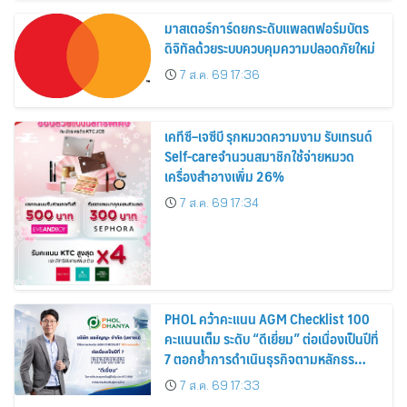
มาสเตอร์การ์ดยกระดับแพลตฟอร์มบัตร
ดิจิทัลด้วยระบบควบคุมความปลอดภัยใหม่
7 ส.ค. 69 17:36
เคทีซี–เจซีบี รุกหมวดความงาม รับเทรนด์
Self-careจำนวนสมาชิกใช้จ่ายหมวด
เครื่องสำอางเพิ่ม 26%
7 ส.ค. 69 17:34
PHOL คว้าคะแนน AGM Checklist 100
คะแนนเต็ม ระดับ “ดีเยี่ยม” ต่อเนื่องเป็นปีที่
7 ตอกย้ำการดำเนินธุรกิจตามหลักธร
รมาภิบาล โปร่งใส สร้างความเชื่อมั่นผู้ถือ
7 ส.ค. 69 17:33
หุ้น