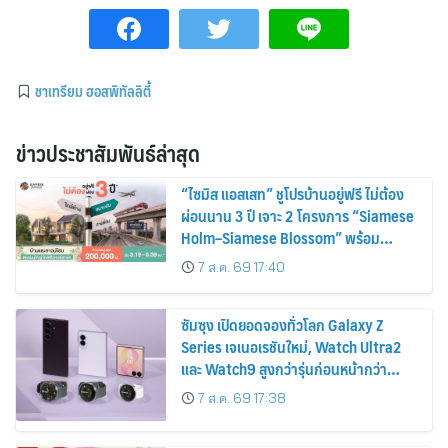
ชาเทรียม ฮอสพิทัลลิตี้
ข่าวประชาสัมพันธ์ล่าสุด
“ไซมิส แอสเสท” ชูโปรบ้านอยู่ฟรี ไม่ต้อง
ผ่อนนาน 3 ปี เจาะ 2 โครงการ “Siamese
Holm–Siamese Blossom” พร้อม
ส่วนลดและสิทธิพิเศษถึง 31 สิงหาคม
7 ส.ค. 69 17:40
2569
ซัมซุง เปิดยอดจองทั่วโลก Galaxy Z
Series เจเนอเรชันใหม่, Watch Ultra2
และ Watch9 สูงกว่ารุ่นก่อนหน้ากว่า
30%
7 ส.ค. 69 17:38