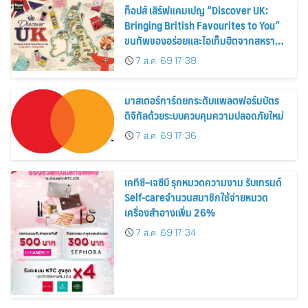
ท็อปส์ เสิร์ฟแคมเปญ “Discover UK:
Bringing British Favourites to You”
ขนทัพของอร่อยและไอเท็มฮิตจากสหราช
อาณาจักร ส่งตรงถึงมือตั้งแต่วันนี้ – 18
7 ส.ค. 69 17:38
สิงหาคมนี้
มาสเตอร์การ์ดยกระดับแพลตฟอร์มบัตร
ดิจิทัลด้วยระบบควบคุมความปลอดภัยใหม่
7 ส.ค. 69 17:36
เคทีซี–เจซีบี รุกหมวดความงาม รับเทรนด์
Self-careจำนวนสมาชิกใช้จ่ายหมวด
เครื่องสำอางเพิ่ม 26%
7 ส.ค. 69 17:34