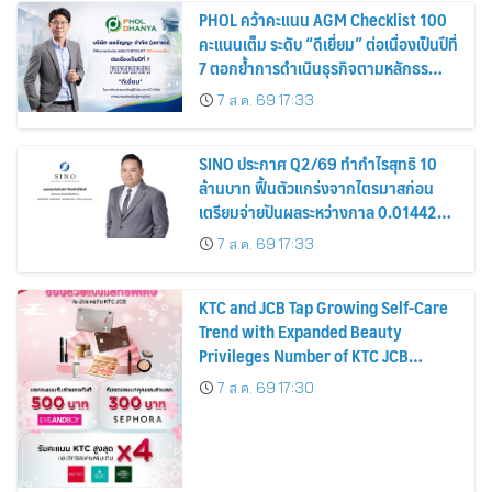
PHOL คว้าคะแนน AGM Checklist 100
คะแนนเต็ม ระดับ “ดีเยี่ยม” ต่อเนื่องเป็นปีที่
7 ตอกย้ำการดำเนินธุรกิจตามหลักธร
รมาภิบาล โปร่งใส สร้างความเชื่อมั่นผู้ถือ
7 ส.ค. 69 17:33
หุ้น
SINO ประกาศ Q2/69 ทำกำไรสุทธิ 10
ล้านบาท ฟื้นตัวแกร่งจากไตรมาสก่อน
เตรียมจ่ายปันผลระหว่างกาล 0.014423
บาทต่อหุ้น ครึ่งปีหลังมุ่งเติบโตต่อเนื่อง
7 ส.ค. 69 17:33
KTC and JCB Tap Growing Self-Care
Trend with Expanded Beauty
Privileges Number of KTC JCB
Cardmembers Spending on
7 ส.ค. 69 17:30
Cosmetics Rises 26%