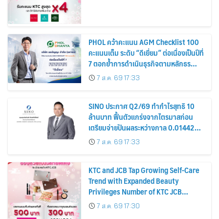
PHOL คว้าคะแนน AGM Checklist 100
คะแนนเต็ม ระดับ “ดีเยี่ยม” ต่อเนื่องเป็นปีที่
7 ตอกย้ำการดำเนินธุรกิจตามหลักธร
รมาภิบาล โปร่งใส สร้างความเชื่อมั่นผู้ถือ
7 ส.ค. 69 17:33
หุ้น
SINO ประกาศ Q2/69 ทำกำไรสุทธิ 10
ล้านบาท ฟื้นตัวแกร่งจากไตรมาสก่อน
เตรียมจ่ายปันผลระหว่างกาล 0.014423
บาทต่อหุ้น ครึ่งปีหลังมุ่งเติบโตต่อเนื่อง
7 ส.ค. 69 17:33
KTC and JCB Tap Growing Self-Care
Trend with Expanded Beauty
Privileges Number of KTC JCB
Cardmembers Spending on
7 ส.ค. 69 17:30
Cosmetics Rises 26%