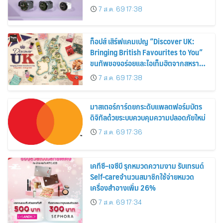
30%
7 ส.ค. 69 17:38
ท็อปส์ เสิร์ฟแคมเปญ “Discover UK:
Bringing British Favourites to You”
ขนทัพของอร่อยและไอเท็มฮิตจากสหราช
อาณาจักร ส่งตรงถึงมือตั้งแต่วันนี้ – 18
7 ส.ค. 69 17:38
สิงหาคมนี้
มาสเตอร์การ์ดยกระดับแพลตฟอร์มบัตร
ดิจิทัลด้วยระบบควบคุมความปลอดภัยใหม่
7 ส.ค. 69 17:36
เคทีซี–เจซีบี รุกหมวดความงาม รับเทรนด์
Self-careจำนวนสมาชิกใช้จ่ายหมวด
เครื่องสำอางเพิ่ม 26%
7 ส.ค. 69 17:34