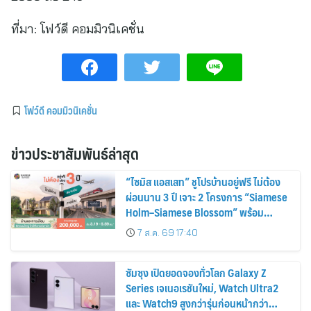
ที่มา:
โฟว์ดี คอมมิวนิเคชั่น
โฟว์ดี คอมมิวนิเคชั่น
ข่าวประชาสัมพันธ์ล่าสุด
“ไซมิส แอสเสท” ชูโปรบ้านอยู่ฟรี ไม่ต้อง
ผ่อนนาน 3 ปี เจาะ 2 โครงการ “Siamese
Holm–Siamese Blossom” พร้อม
ส่วนลดและสิทธิพิเศษถึง 31 สิงหาคม
7 ส.ค. 69 17:40
2569
ซัมซุง เปิดยอดจองทั่วโลก Galaxy Z
Series เจเนอเรชันใหม่, Watch Ultra2
และ Watch9 สูงกว่ารุ่นก่อนหน้ากว่า