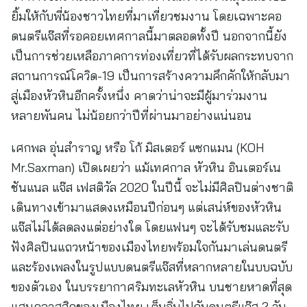
ยิ้มให้กับพี่น้องชาวไทยที่มาเที่ยวชมงาน โดยเฉพาะคอ
ดนตรีแจ๊สที่รอคอยเทศกาลนี้มาตลอดทั้งปี นอกจากนี้ยัง
เป็นการช่วยเหลือภาคการท่องเที่ยวที่ได้รับผลกระทบจาก
สถานการณ์โควิด-19 เป็นการสร้างความคึกคักให้กลับมา
สู่เมืองหัวหินอีกครั้งหนึ่ง คาดว่าน่าจะมีผู้มาร่วมงาน
หลายพันคน ไม่น้อยกว่าปีที่ผ่านมาอย่างแน่นอน
เศกพล อุ่นสำราญ หรือ โก้ มิสเตอร์ แซกแมน (KOH
Mr.Saxman) เปิดเผยว่า แม้เทศกาล หัวหิน อินเตอร์เน
ชันแนล แจ๊ส เฟสติวัล 2020 ในปีนี้ จะไม่มีศิลปินต่างชาติ
เดินทางเข้ามาแสดงเหมือนปีก่อนๆ แต่เสน่ห์ของหัวหิน
แจ๊สไม่ได้ลดลงแต่อย่างใด โดยแฟนๆ จะได้รับชมและรับ
ฟังศิลปินแถวหน้าของเมืองไทยพร้อมใจกันมาเล่นดนตรี
และร้องเพลงในรูปแบบดนตรีแจ๊สที่หลากหลายในบบฉบับ
ของตัวเอง ในบรรยากาศริมทะเลหัวหิน บนชายหาดที่สุด
แสนคลาสสิคของเมืองไทย เต็มอิ่มไปกับดนตรีแจ๊ส 2 วัน