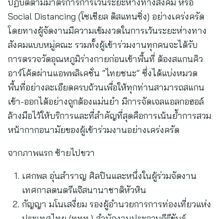
ปฏิบัติตามมาตรการการเว้นระยะห่างทางสังคม หรือ
Social Distancing (โซเชียล ดิสแทนซิ่ง) อย่างเคร่งครัด
โดยทางผู้จัดงานมีความเข้มงวดในการเว้นระยะห่างทาง
สังคมแบบหมู่คณะ รวมทั้งผู้เข้าร่วมงานทุกคนจะได้รับ
การตรวจวัดอุณหภูมิร่างกายก่อนเข้าพื้นที่ ต้องสแกนคิว
อาร์โค้ดผ่านแอพพลิเคชั่น “ไทยชนะ” ซึ่งได้แบ่งหมวด
พื้นที่อย่างละเอียดครบถ้วนเพื่อให้ทุกท่านสามารถสแกน
เข้า-ออกได้อย่างถูกต้องแม่นยำ มีการจัดเจลแอลกอฮอล์
ล้างมือไว้ให้บริการและที่สำคัญที่สุดคือการเน้นย้ำการสวม
หน้ากากอนามัยของผู้เข้าร่วมงานอย่างเคร่งครัด
จากภาพแรก ซ้ายไปขวา
เศกพล อุ่นสำราญ ศิลปินและหนึ่งในผู้ร่วมจัดงาน
เทศกาลดนตรีแจ๊สนานาชาติหัวหิน
กัญญา มโนเสงี่ยม รองผู้อำนวยการการท่องเที่ยวแห่ง
ประเทศไทย (ททท.) สำนักงานประจวบคีรีขันธ์