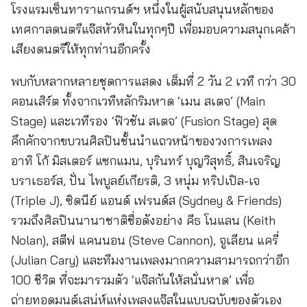
โรงแรมเซ็นทาราแกรนด์ฯ หนึ่งในผู้สนับสนุนหลักของ
เทศกาลดนตรีแจ๊สหัวหินในทุกๆปี เพื่อมอบความสนุกเคล้า
เสียงดนตรีให้ทุกท่านอีกครั้ง
พบกับหลากหลายชุดการแสดง เต็มที่ 2 วัน 2 เวที กว่า 30
คอนเสิร์ต ทั้งจากเวทีหลักริมหาด ‘เมน สเตจ’ (Main
Stage) และเวทีรอง ‘ฟิวชัน สเตจ’ (Fusion Stage) สุด
คึกคักจากขบวนศิลปินชั้นนำแถวหน้าของวงการเพลง
อาทิ โก้ มิสเตอร์ แซกแมน, บุรินทร์ บุญวิสุทธิ์, สินเจริญ
บราเธอร์ส, ปั่น ไพบูลย์เกียรติ, 3 หนุ่ม ทริปเปิล-เจ
(Triple J), ซิดนีย์ แอนด์ เฟรนด์ส (Sydney & Friends)
รวมถึงศิลปินนานาชาติชื่อดังอย่าง คีธ โนแลน (Keith
Nolan), สตีฟ แคนนอน (Steve Cannon), จูเลียน แครี่
(Julian Cary) และทีมงานเพลงมากความสามารถกว่าอีก
100 ชีวิต ที่จะมารวมตัว ‘แจ๊สกันให้สนั่นหาด’ เพื่อ
ถ่ายทอดมนต์เสน่ห์แห่งเพลงแจ๊สในแบบฉบับของตัวเอง