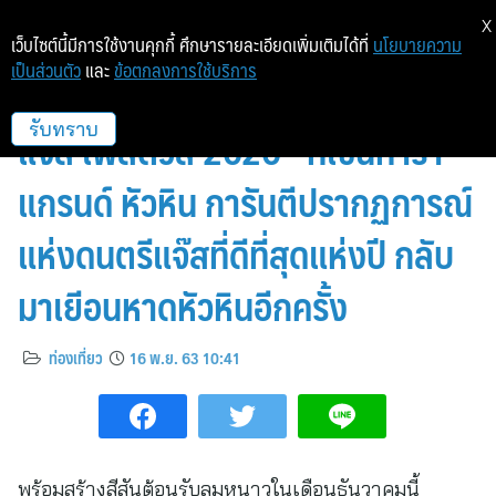
X
เว็บไซต์นี้มีการใช้งานคุกกี้ ศึกษารายละเอียดเพิ่มเติมได้ที่
นโยบายความ
เป็นส่วนตัว
และ
ข้อตกลงการใช้บริการ
รับลมหนาว เคล้าเพลงแจ๊ส “หัวหิน
แจ๊ส เฟสติวัล 2020” ที่เซ็นทารา
รับทราบ
แกรนด์ หัวหิน การันตีปรากฏการณ์
แห่งดนตรีแจ๊สที่ดีที่สุดแห่งปี กลับ
มาเยีอนหาดหัวหินอีกครั้ง
ท่องเที่ยว
16 พ.ย. 63 10:41
พร้อมสร้างสีสันต้อนรับลมหนาวในเดือนธันวาคมนี้