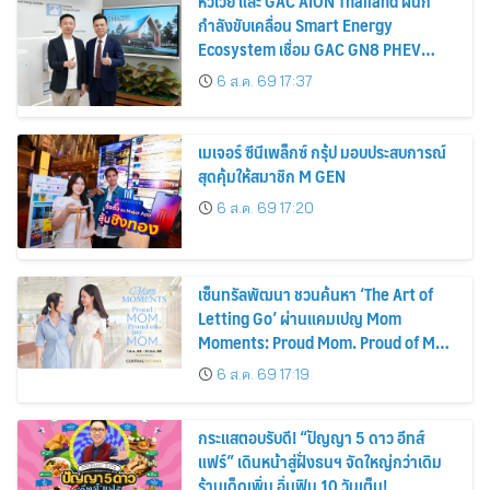
หัวเว่ย และ GAC AION Thailand ผนึก
กำลังขับเคลื่อน Smart Energy
Ecosystem เชื่อม GAC GN8 PHEV
รถยนต์ MPV ระดับพรีเมียม เข้ากับ
6 ส.ค. 69 17:37
พลังงานแสงอาทิตย์ภายในบ้าน
เมเจอร์ ซีนีเพล็กซ์ กรุ้ป มอบประสบการณ์
สุดคุ้มให้สมาชิก M GEN
6 ส.ค. 69 17:20
เซ็นทรัลพัฒนา ชวนค้นหา ‘The Art of
Letting Go’ ผ่านแคมเปญ Mom
Moments: Proud Mom. Proud of My
Mom.
6 ส.ค. 69 17:19
กระแสตอบรับดี! “ปัญญา 5 ดาว อีทส์
แฟร์” เดินหน้าสู่ฝั่งธนฯ จัดใหญ่กว่าเดิม
ร้านเด็ดเพิ่ม อิ่มฟิน 10 วันเต็ม!