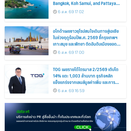
Bangkok, Koh Samui, and Pattaya
Among the Top Cities
6 ส.ค. 69 17:02
อโกด้าเผยชาวยุโรปสนใจเดินทางสู่เอเชีย
ในช่วงฤดูร้อนปีพ.ศ. 2569 ชี้กรุงเทพฯ
เกาะสมุย และพัทยา ติดอันดับเมืองยอด
นิยม
6 ส.ค. 69 17:00
TOG เผยรายได้ไตรมาส 2/2569 เติบโต
14% แตะ 1,003 ล้านบาท ธุรกิจหลัก
แข็งแกร่งจากเลนส์มูลค่าเพิ่ม และการ
ขยายตลาดต่างประเทศ พร้อมเดินหน้า
6 ส.ค. 69 16:59
ลงทุนเพื่อการเติบโตระยะยาว