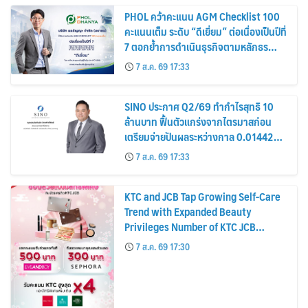
PHOL คว้าคะแนน AGM Checklist 100
คะแนนเต็ม ระดับ “ดีเยี่ยม” ต่อเนื่องเป็นปีที่
7 ตอกย้ำการดำเนินธุรกิจตามหลักธร
รมาภิบาล โปร่งใส สร้างความเชื่อมั่นผู้ถือ
7 ส.ค. 69 17:33
หุ้น
SINO ประกาศ Q2/69 ทำกำไรสุทธิ 10
ล้านบาท ฟื้นตัวแกร่งจากไตรมาสก่อน
เตรียมจ่ายปันผลระหว่างกาล 0.014423
บาทต่อหุ้น ครึ่งปีหลังมุ่งเติบโตต่อเนื่อง
7 ส.ค. 69 17:33
KTC and JCB Tap Growing Self-Care
Trend with Expanded Beauty
Privileges Number of KTC JCB
Cardmembers Spending on
7 ส.ค. 69 17:30
Cosmetics Rises 26%