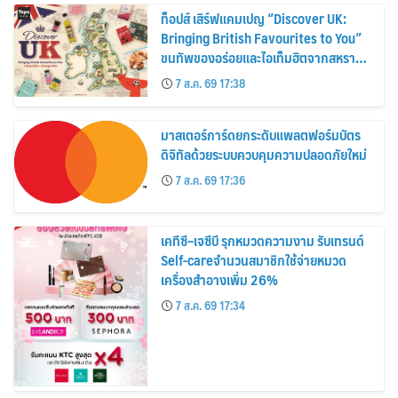
ท็อปส์ เสิร์ฟแคมเปญ “Discover UK:
Bringing British Favourites to You”
ขนทัพของอร่อยและไอเท็มฮิตจากสหราช
อาณาจักร ส่งตรงถึงมือตั้งแต่วันนี้ – 18
7 ส.ค. 69 17:38
สิงหาคมนี้
มาสเตอร์การ์ดยกระดับแพลตฟอร์มบัตร
ดิจิทัลด้วยระบบควบคุมความปลอดภัยใหม่
7 ส.ค. 69 17:36
เคทีซี–เจซีบี รุกหมวดความงาม รับเทรนด์
Self-careจำนวนสมาชิกใช้จ่ายหมวด
เครื่องสำอางเพิ่ม 26%
7 ส.ค. 69 17:34