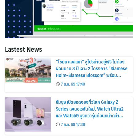
Lastest News
“ไซมิส แอสเสท” ชูโปรบ้านอยู่ฟรี ไม่ต้อง
ผ่อนนาน 3 ปี เจาะ 2 โครงการ “Siamese
Holm–Siamese Blossom” พร้อม
ส่วนลดและสิทธิพิเศษถึง 31 สิงหาคม
7 ส.ค. 69 17:40
2569
ซัมซุง เปิดยอดจองทั่วโลก Galaxy Z
Series เจเนอเรชันใหม่, Watch Ultra2
และ Watch9 สูงกว่ารุ่นก่อนหน้ากว่า
30%
7 ส.ค. 69 17:38