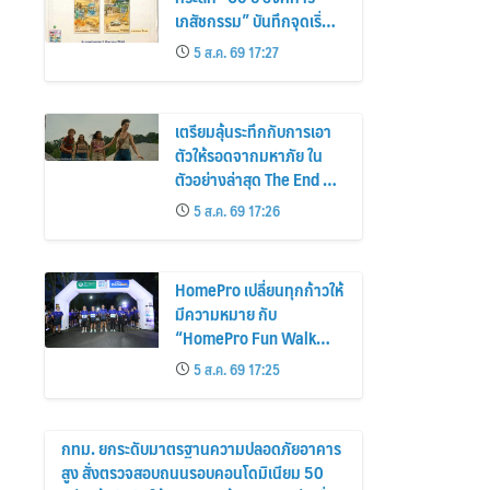
เภสัชกรรม” บันทึกจุดเริ่ม
ต้นการพึ่งพาตนเองด้าน
5 ส.ค. 69 17:27
ยาของไทย สู่ 6 ทศวรรษ
แห่งการพัฒนาสุขภาพคน
ไทย
เตรียมลุ้นระทึกกับการเอา
ตัวให้รอดจากมหาภัย ใน
ตัวอย่างล่าสุด The End of
Oak Street – มหาภัยสุด
5 ส.ค. 69 17:26
ถนนโอ๊ค
HomePro เปลี่ยนทุกก้าวให้
มีความหมาย กับ
“HomePro Fun Walk
2026: Walk for Life” ทุก
5 ส.ค. 69 17:25
ก้าวที่เดิน… คือโอกาสแห่ง
การมีชีวิต
กทม. ยกระดับมาตรฐานความปลอดภัยอาคาร
สูง สั่งตรวจสอบถนนรอบคอนโดมิเนียม 50