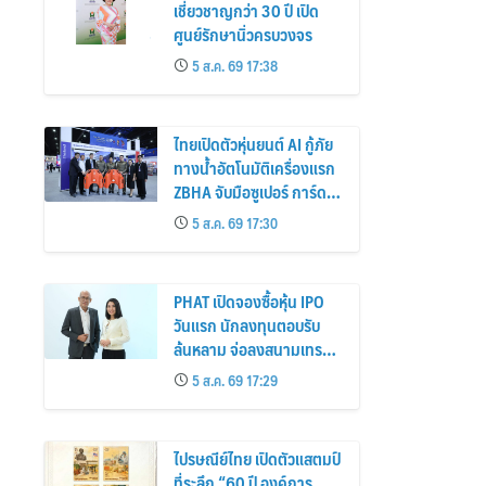
เชี่ยวชาญกว่า 30 ปี เปิด
ศูนย์รักษานิ่วครบวงจร
5 ส.ค. 69 17:38
ไทยเปิดตัวหุ่นยนต์ AI กู้ภัย
ทางน้ำอัตโนมัติเครื่องแรก
ZBHA จับมือซูเปอร์ การ์ด
นำร่องที่ภูเก็ต
5 ส.ค. 69 17:30
PHAT เปิดจองซื้อหุ้น IPO
วันแรก นักลงทุนตอบรับ
ล้นหลาม จ่อลงสนามเทรด
ตลาด mai 20 ส.ค.นี้
5 ส.ค. 69 17:29
ไปรษณีย์ไทย เปิดตัวแสตมป์
ที่ระลึก “60 ปี องค์การ