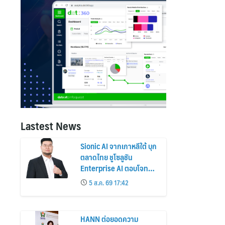
Lastest News
Sionic AI จากเกาหลีใต้ บุก
ตลาดไทย ชูโซลูชัน
Enterprise AI ตอบโจทย์
องค์กรยุคใหม่ เสถียร
5 ส.ค. 69 17:42
ปลอดภัย และใช้งานได้จริง
HANN ต่อยอดความ