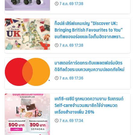
30%
7 ส.ค. 69 17:38
ท็อปส์ เสิร์ฟแคมเปญ “Discover UK:
Bringing British Favourites to You”
ขนทัพของอร่อยและไอเท็มฮิตจากสหราช
อาณาจักร ส่งตรงถึงมือตั้งแต่วันนี้ – 18
7 ส.ค. 69 17:38
สิงหาคมนี้
มาสเตอร์การ์ดยกระดับแพลตฟอร์มบัตร
ดิจิทัลด้วยระบบควบคุมความปลอดภัยใหม่
7 ส.ค. 69 17:36
เคทีซี–เจซีบี รุกหมวดความงาม รับเทรนด์
Self-careจำนวนสมาชิกใช้จ่ายหมวด
เครื่องสำอางเพิ่ม 26%
7 ส.ค. 69 17:34