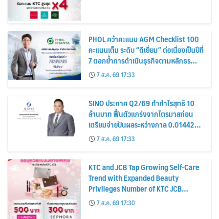
PHOL คว้าคะแนน AGM Checklist 100
คะแนนเต็ม ระดับ “ดีเยี่ยม” ต่อเนื่องเป็นปีที่
7 ตอกย้ำการดำเนินธุรกิจตามหลักธร
รมาภิบาล โปร่งใส สร้างความเชื่อมั่นผู้ถือ
7 ส.ค. 69 17:33
หุ้น
SINO ประกาศ Q2/69 ทำกำไรสุทธิ 10
ล้านบาท ฟื้นตัวแกร่งจากไตรมาสก่อน
เตรียมจ่ายปันผลระหว่างกาล 0.014423
บาทต่อหุ้น ครึ่งปีหลังมุ่งเติบโตต่อเนื่อง
7 ส.ค. 69 17:33
KTC and JCB Tap Growing Self-Care
Trend with Expanded Beauty
Privileges Number of KTC JCB
Cardmembers Spending on
7 ส.ค. 69 17:30
Cosmetics Rises 26%