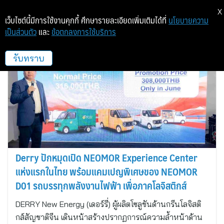
X
เว็บไซต์นี้มีการใช้งานคุกกี้ ศึกษารายละเอียดเพิ่มเติมได้ที่
นโยบายความ
เป็นส่วนตัว
และ
ข้อตกลงการใช้บริการ
DERRY
รับทราบ
Derry ปักหมุดเปิด NEOMOR Experience Center
แห่งแรกในไทย พร้อมแคมเปญพิเศษของ NEOMOR
D01 รถบรรทุกพลังงานไฟฟ้า เพื่อภาคโลจิสติกส์
DERRY New Energy (เดอร์รี่) ผู้ผลิตโซลูชันด้านกรีนโลจิสติ
กส์สัญชาติจีน เดินหน้าสร้างปรากฏการณ์ความล้ำหน้าด้าน