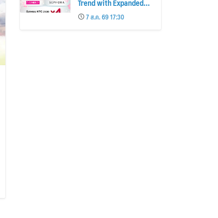
Trend with Expanded
Beauty Privileges
7 ส.ค. 69 17:30
Number of KTC JCB
Cardmembers Spending
on Cosmetics Rises
26%