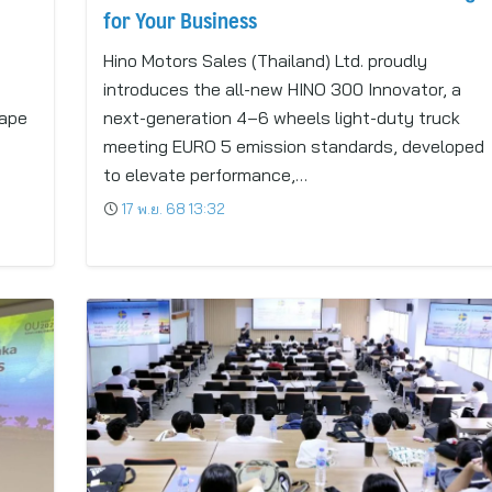
for Your Business
Hino Motors Sales (Thailand) Ltd. proudly
introduces the all-new HINO 300 Innovator, a
hape
next-generation 4–6 wheels light-duty truck
meeting EURO 5 emission standards, developed
to elevate performance,…
17 พ.ย. 68 13:32