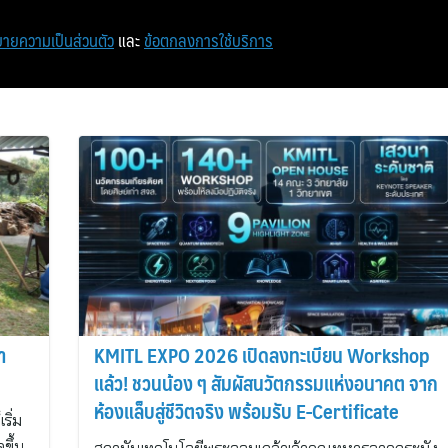
หน้าแรก
ท่องเที่ยว
ไอที
เศรษฐกิจ/การเงิน
ายความเป็นส่วนตัว
และ
ข้อตกลงการใช้บริการ
า
KMITL EXPO 2026 เปิดลงทะเบียน Workshop
แล้ว! ชวนน้อง ๆ สัมผัสนวัตกรรมแห่งอนาคต จาก
ห้องแล็บสู่ชีวิตจริง พร้อมรับ E-Certificate
ริ่ม
ขึ้น