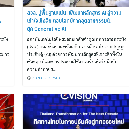
สจล. ปูพื้นฐานแน่น! พัฒนาหลักสูตร AI สู่ความ
​
เข้าใจเชิงลึก ตอบโจทย์ภาคอุตสาหกรรมใน
ยุค Generative AI
ะบัง
สถาบันเทคโนโลยีพระจอมเกล้าเจ้าคุณทหารลาดกระบัง
(สจล.) ตอกย้ำความพร้อมด้านการศึกษาในสายปัญญา
ยะยาว
ประดิษฐ์ (AI) ด้วยการพัฒนาหลักสูตรที่เจาะลึกทั้งใน
เชิงทฤษฎีและการประยุกต์ใช้งานจริง เพื่อรับมือกับ
ความท้าทายข…
23 มิ.ย. 68 17:48