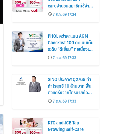
careจำนวนสมาชิกใช้จ่าย
หมวดเครื่องสำอางเพิ่ม
7 ส.ค. 69 17:34
26%
PHOL คว้าคะแนน AGM
Checklist 100 คะแนนเต็ม
ระดับ “ดีเยี่ยม” ต่อเนื่องเป็น
ปีที่ 7 ตอกย้ำการดำเนิน
7 ส.ค. 69 17:33
ธุรกิจตามหลักธรรมาภิบาล
โปร่งใส สร้างความเชื่อมั่นผู้
ถือหุ้น
SINO ประกาศ Q2/69 ทำ
กำไรสุทธิ 10 ล้านบาท ฟื้น
ตัวแกร่งจากไตรมาสก่อน
เตรียมจ่ายปันผลระหว่าง
7 ส.ค. 69 17:33
กาล 0.014423 บาทต่อหุ้น
ครึ่งปีหลังมุ่งเติบโตต่อเนื่อง
KTC and JCB Tap
Growing Self-Care