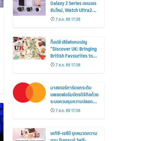
Galaxy Z Series เจเนอเร
ชันใหม่, Watch Ultra2
และ Watch9 สูงกว่ารุ่น
7 ส.ค. 69 17:38
ก่อนหน้ากว่า 30%
ท็อปส์ เสิร์ฟแคมเปญ
“Discover UK: Bringing
British Favourites to
You” ขนทัพของอร่อยและ
7 ส.ค. 69 17:38
ไอเท็มฮิตจากสหราช
อาณาจักร ส่งตรงถึงมือ
ตั้งแต่วันนี้ – 18 สิงหาคมนี้
มาสเตอร์การ์ดยกระดับ
แพลตฟอร์มบัตรดิจิทัลด้วย
ระบบควบคุมความปลอดภัย
ใหม่
7 ส.ค. 69 17:36
เคทีซี–เจซีบี รุกหมวดความ
งาม รับเทรนด์ Self-