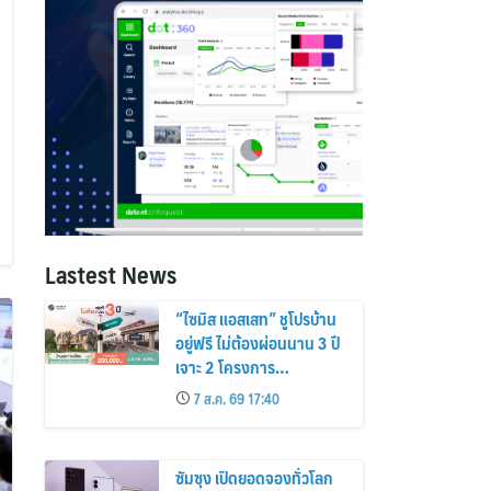
Lastest News
“ไซมิส แอสเสท” ชูโปรบ้าน
อยู่ฟรี ไม่ต้องผ่อนนาน 3 ปี
เจาะ 2 โครงการ
“Siamese Holm–
7 ส.ค. 69 17:40
Siamese Blossom”
พร้อมส่วนลดและสิทธิพิเศษ
ถึง 31 สิงหาคม 2569
ซัมซุง เปิดยอดจองทั่วโลก