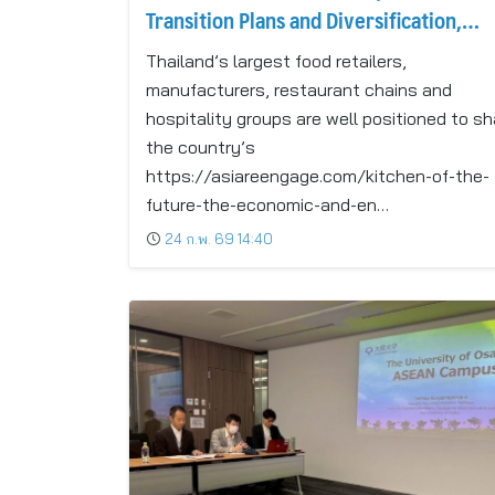
Transition Plans and Diversification,
APB100 Finds
Thailand’s largest food retailers,
manufacturers, restaurant chains and
hospitality groups are well positioned to s
the country’s
https://asiareengage.com/kitchen-of-the-
future-the-economic-and-en…
24 ก.พ. 69 14:40