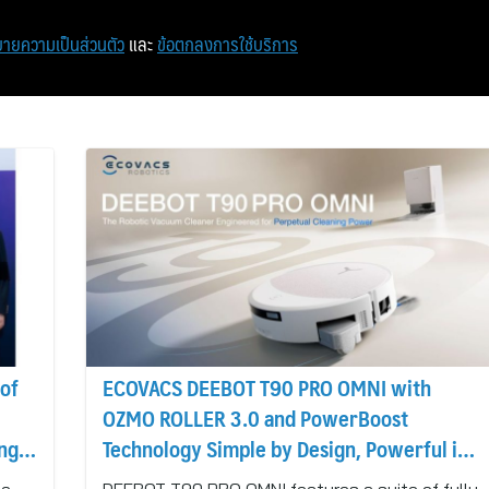
หน้าแรก
ท่องเที่ยว
ไอที
เศรษฐกิจ/การเงิน
ายความเป็นส่วนตัว
และ
ข้อตกลงการใช้บริการ
 of
ECOVACS DEEBOT T90 PRO OMNI with
OZMO ROLLER 3.0 and PowerBoost
enge
Technology Simple by Design, Powerful in
Action