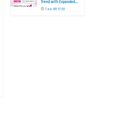
Trend with Expanded
Beauty Privileges
7 ส.ค. 69 17:30
Number of KTC JCB
Cardmembers Spending
on Cosmetics Rises
26%