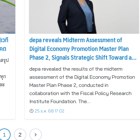
เวที
depa reveals Midterm Assessment of
าคต
Digital Economy Promotion Master Plan
Phase 2, Signals Strategic Shift Toward a
สรุป
Creator-Driven Digital Economy
depa revealed the results of the midterm
ทุก
assessment of the Digital Economy Promotion
และ
Master Plan Phase 2, conducted in
collaboration with the Fiscal Policy Research
Institute Foundation. The…
25 ธ.ค. 68 17:02
1
2