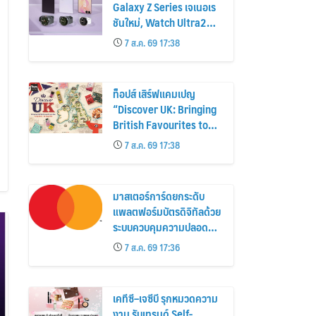
Galaxy Z Series เจเนอเร
ชันใหม่, Watch Ultra2
และ Watch9 สูงกว่ารุ่น
7 ส.ค. 69 17:38
ก่อนหน้ากว่า 30%
ท็อปส์ เสิร์ฟแคมเปญ
“Discover UK: Bringing
British Favourites to
You” ขนทัพของอร่อยและ
7 ส.ค. 69 17:38
ไอเท็มฮิตจากสหราช
อาณาจักร ส่งตรงถึงมือ
ตั้งแต่วันนี้ – 18 สิงหาคมนี้
มาสเตอร์การ์ดยกระดับ
แพลตฟอร์มบัตรดิจิทัลด้วย
ระบบควบคุมความปลอดภัย
ใหม่
7 ส.ค. 69 17:36
เคทีซี–เจซีบี รุกหมวดความ
งาม รับเทรนด์ Self-