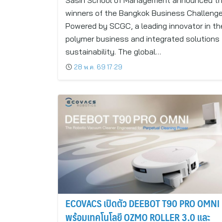
Sasin School of Management announced t
winners of the Bangkok Business Challeng
Powered by SCGC, a leading innovator in th
polymer business and integrated solutions 
sustainability. The global…
28 พ.ค. 69 17:29
ECOVACS เปิดตัว DEEBOT T90 PRO OMNI
พร้อมเทคโนโลยี OZMO ROLLER 3.0 และ