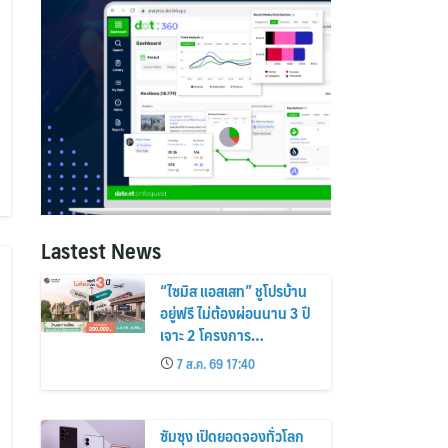
Lastest News
“ไซมิส แอสเสท” ชูโปรบ้าน
อยู่ฟรี ไม่ต้องผ่อนนาน 3 ปี
เจาะ 2 โครงการ
“Siamese Holm–
7 ส.ค. 69 17:40
Siamese Blossom”
พร้อมส่วนลดและสิทธิพิเศษ
ถึง 31 สิงหาคม 2569
ซัมซุง เปิดยอดจองทั่วโลก