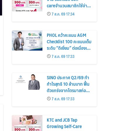
careจำนวนสมาชิกใช้จ่าย
หมวดเครื่องสำอางเพิ่ม
7 ส.ค. 69 17:34
26%
PHOL คว้าคะแนน AGM
Checklist 100 คะแนนเต็ม
ระดับ “ดีเยี่ยม” ต่อเนื่องเป็น
ปีที่ 7 ตอกย้ำการดำเนิน
7 ส.ค. 69 17:33
ธุรกิจตามหลักธรรมาภิบาล
โปร่งใส สร้างความเชื่อมั่นผู้
ถือหุ้น
SINO ประกาศ Q2/69 ทำ
กำไรสุทธิ 10 ล้านบาท ฟื้น
ตัวแกร่งจากไตรมาสก่อน
เตรียมจ่ายปันผลระหว่าง
7 ส.ค. 69 17:33
กาล 0.014423 บาทต่อหุ้น
ครึ่งปีหลังมุ่งเติบโตต่อเนื่อง
KTC and JCB Tap
Growing Self-Care