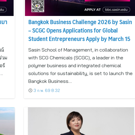
ับมา
Bangkok Business Challenge 2026 by Sasin
– SCGC Opens Applications for Global
Student Entrepreneurs Apply by March 15
ณ์
Sasin School of Management, in collaboration
ร่วม
with SCG Chemicals (SCGC), a leader in the
อร์
polymer business and integrated chemical
ร…
solutions for sustainability, is set to launch the
Bangkok Business…
3 ก.พ. 69 8:32