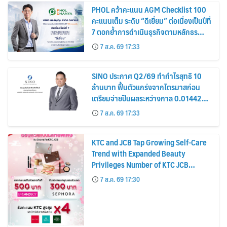
PHOL คว้าคะแนน AGM Checklist 100
คะแนนเต็ม ระดับ “ดีเยี่ยม” ต่อเนื่องเป็นปีที่
7 ตอกย้ำการดำเนินธุรกิจตามหลักธร
รมาภิบาล โปร่งใส สร้างความเชื่อมั่นผู้ถือ
7 ส.ค. 69 17:33
หุ้น
SINO ประกาศ Q2/69 ทำกำไรสุทธิ 10
ล้านบาท ฟื้นตัวแกร่งจากไตรมาสก่อน
เตรียมจ่ายปันผลระหว่างกาล 0.014423
บาทต่อหุ้น ครึ่งปีหลังมุ่งเติบโตต่อเนื่อง
7 ส.ค. 69 17:33
KTC and JCB Tap Growing Self-Care
Trend with Expanded Beauty
Privileges Number of KTC JCB
Cardmembers Spending on
7 ส.ค. 69 17:30
Cosmetics Rises 26%