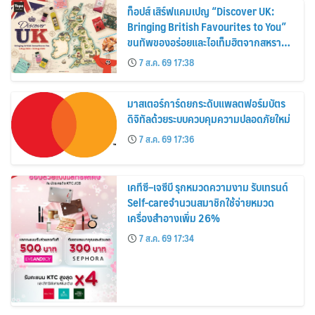
ท็อปส์ เสิร์ฟแคมเปญ “Discover UK:
Bringing British Favourites to You”
ขนทัพของอร่อยและไอเท็มฮิตจากสหราช
อาณาจักร ส่งตรงถึงมือตั้งแต่วันนี้ – 18
7 ส.ค. 69 17:38
สิงหาคมนี้
มาสเตอร์การ์ดยกระดับแพลตฟอร์มบัตร
ดิจิทัลด้วยระบบควบคุมความปลอดภัยใหม่
7 ส.ค. 69 17:36
เคทีซี–เจซีบี รุกหมวดความงาม รับเทรนด์
Self-careจำนวนสมาชิกใช้จ่ายหมวด
เครื่องสำอางเพิ่ม 26%
7 ส.ค. 69 17:34