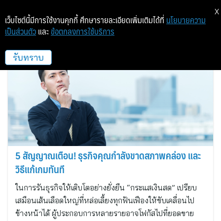
X
เว็บไซต์นี้มีการใช้งานคุกกี้ ศึกษารายละเอียดเพิ่มเติมได้ที่
นโยบายความ
เป็นส่วนตัว
และ
ข้อตกลงการใช้บริการ
ไอเอฟเอส แคปปิตอล
รับทราบ
5 สัญญาณเตือน! ธุรกิจคุณกำลังขาดสภาพคล่อง และ
วิธีแก้เกมทันที
ในการรันธุรกิจให้เติบโตอย่างยั่งยืน “กระแสเงินสด” เปรียบ
เสมือนเส้นเลือดใหญ่ที่หล่อเลี้ยงทุกฟันเฟืองให้ขับเคลื่อนไป
ข้างหน้าได้ ผู้ประกอบการหลายรายอาจโฟกัสไปที่ยอดขาย