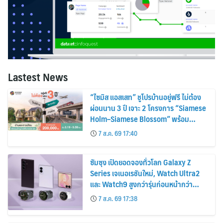
Lastest News
“ไซมิส แอสเสท” ชูโปรบ้านอยู่ฟรี ไม่ต้อง
ผ่อนนาน 3 ปี เจาะ 2 โครงการ “Siamese
Holm–Siamese Blossom” พร้อม
ส่วนลดและสิทธิพิเศษถึง 31 สิงหาคม
7 ส.ค. 69 17:40
2569
ซัมซุง เปิดยอดจองทั่วโลก Galaxy Z
Series เจเนอเรชันใหม่, Watch Ultra2
และ Watch9 สูงกว่ารุ่นก่อนหน้ากว่า
30%
7 ส.ค. 69 17:38