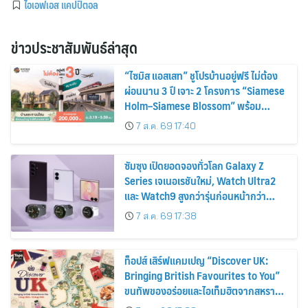
ไอเอฟเอส แคปปิตอล
ข่าวประชาสัมพันธ์ล่าสุด
“ไซมิส แอสเสท” ชูโปรบ้านอยู่ฟรี ไม่ต้อง
ผ่อนนาน 3 ปี เจาะ 2 โครงการ “Siamese
Holm–Siamese Blossom” พร้อม
ส่วนลดและสิทธิพิเศษถึง 31 สิงหาคม
7 ส.ค. 69 17:40
2569
ซัมซุง เปิดยอดจองทั่วโลก Galaxy Z
Series เจเนอเรชันใหม่, Watch Ultra2
และ Watch9 สูงกว่ารุ่นก่อนหน้ากว่า
30%
7 ส.ค. 69 17:38
ท็อปส์ เสิร์ฟแคมเปญ “Discover UK:
Bringing British Favourites to You”
ขนทัพของอร่อยและไอเท็มฮิตจากสหราช
อาณาจักร ส่งตรงถึงมือตั้งแต่วันนี้ – 18