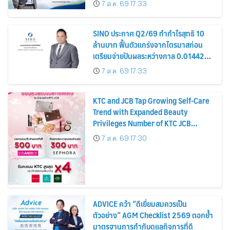
7 ส.ค. 69 17:33
หุ้น
SINO ประกาศ Q2/69 ทำกำไรสุทธิ 10
ล้านบาท ฟื้นตัวแกร่งจากไตรมาสก่อน
เตรียมจ่ายปันผลระหว่างกาล 0.014423
บาทต่อหุ้น ครึ่งปีหลังมุ่งเติบโตต่อเนื่อง
7 ส.ค. 69 17:33
KTC and JCB Tap Growing Self-Care
Trend with Expanded Beauty
Privileges Number of KTC JCB
Cardmembers Spending on
7 ส.ค. 69 17:30
Cosmetics Rises 26%
ADVICE คว้า “ดีเยี่ยมสมควรเป็น
ตัวอย่าง” AGM Checklist 2569 ตอกย้ำ
มาตรฐานการกำกับดูแลกิจการที่ดี