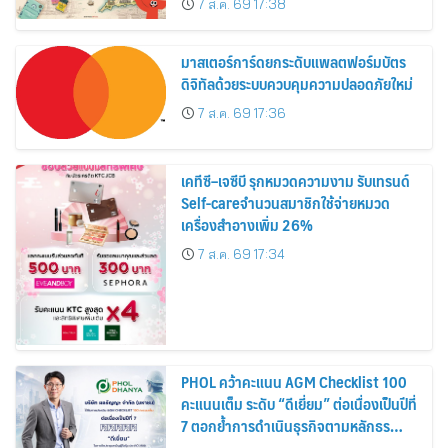
7 ส.ค. 69 17:38
สิงหาคมนี้
มาสเตอร์การ์ดยกระดับแพลตฟอร์มบัตร
ดิจิทัลด้วยระบบควบคุมความปลอดภัยใหม่
7 ส.ค. 69 17:36
เคทีซี–เจซีบี รุกหมวดความงาม รับเทรนด์
Self-careจำนวนสมาชิกใช้จ่ายหมวด
เครื่องสำอางเพิ่ม 26%
7 ส.ค. 69 17:34
PHOL คว้าคะแนน AGM Checklist 100
คะแนนเต็ม ระดับ “ดีเยี่ยม” ต่อเนื่องเป็นปีที่
7 ตอกย้ำการดำเนินธุรกิจตามหลักธร
รมาภิบาล โปร่งใส สร้างความเชื่อมั่นผู้ถือ