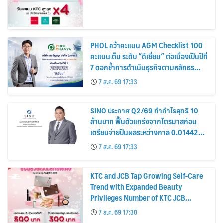
PHOL คว้าคะแนน AGM Checklist 100
คะแนนเต็ม ระดับ “ดีเยี่ยม” ต่อเนื่องเป็นปีที่
7 ตอกย้ำการดำเนินธุรกิจตามหลักธร
รมาภิบาล โปร่งใส สร้างความเชื่อมั่นผู้ถือ
7 ส.ค. 69 17:33
หุ้น
SINO ประกาศ Q2/69 ทำกำไรสุทธิ 10
ล้านบาท ฟื้นตัวแกร่งจากไตรมาสก่อน
เตรียมจ่ายปันผลระหว่างกาล 0.014423
บาทต่อหุ้น ครึ่งปีหลังมุ่งเติบโตต่อเนื่อง
7 ส.ค. 69 17:33
KTC and JCB Tap Growing Self-Care
Trend with Expanded Beauty
Privileges Number of KTC JCB
Cardmembers Spending on
7 ส.ค. 69 17:30
Cosmetics Rises 26%