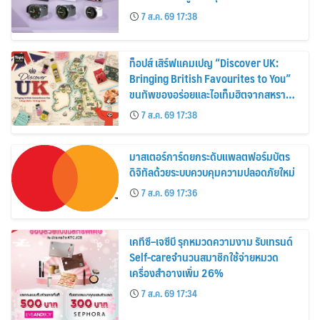
30%
7 ส.ค. 69 17:38
ท็อปส์ เสิร์ฟแคมเปญ “Discover UK:
Bringing British Favourites to You”
ขนทัพของอร่อยและไอเท็มฮิตจากสหราช
อาณาจักร ส่งตรงถึงมือตั้งแต่วันนี้ – 18
7 ส.ค. 69 17:38
สิงหาคมนี้
มาสเตอร์การ์ดยกระดับแพลตฟอร์มบัตร
ดิจิทัลด้วยระบบควบคุมความปลอดภัยใหม่
7 ส.ค. 69 17:36
เคทีซี–เจซีบี รุกหมวดความงาม รับเทรนด์
Self-careจำนวนสมาชิกใช้จ่ายหมวด
เครื่องสำอางเพิ่ม 26%
7 ส.ค. 69 17:34