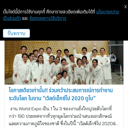
X
เว็บไซต์นี้มีการใช้งานคุกกี้ ศึกษารายละเอียดเพิ่มเติมได้ที่
นโยบายความ
เป็นส่วนตัว
และ
ข้อตกลงการใช้บริการ
ไทยแลนด์ พาวิลเลี่ยน
รับทราบ
โอกาสเดียวเท่านั้น!! ร่วมคว้าประสบการณ์การทำงาน
ระดับโลก ในงาน “เวิลด์เอ็กซ์โป 2020 ดูไบ”
งาน World Expo เป็น 1 ใน 3 ของงานยิ่งใหญ่ระดับโลกที่
กว่า 190 ประเทศจากทั่วทุกมุมโลกร่วมนำเสนอเอกลักษณ์
และความภาคภูมิใจของชาติ ซึ่งในปีนี้ “เวิลด์เอ็กซ์โป 2020&…