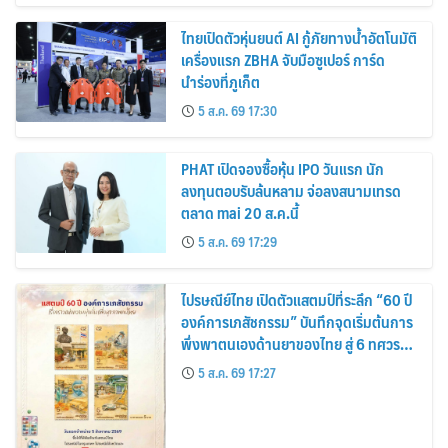
ไทยเปิดตัวหุ่นยนต์ AI กู้ภัยทางน้ำอัตโนมัติ
เครื่องแรก ZBHA จับมือซูเปอร์ การ์ด
นำร่องที่ภูเก็ต
5 ส.ค. 69 17:30
PHAT เปิดจองซื้อหุ้น IPO วันแรก นัก
ลงทุนตอบรับล้นหลาม จ่อลงสนามเทรด
ตลาด mai 20 ส.ค.นี้
5 ส.ค. 69 17:29
ไปรษณีย์ไทย เปิดตัวแสตมป์ที่ระลึก “60 ปี
องค์การเภสัชกรรม” บันทึกจุดเริ่มต้นการ
พึ่งพาตนเองด้านยาของไทย สู่ 6 ทศวรรษ
แห่งการพัฒนาสุขภาพคนไทย
5 ส.ค. 69 17:27